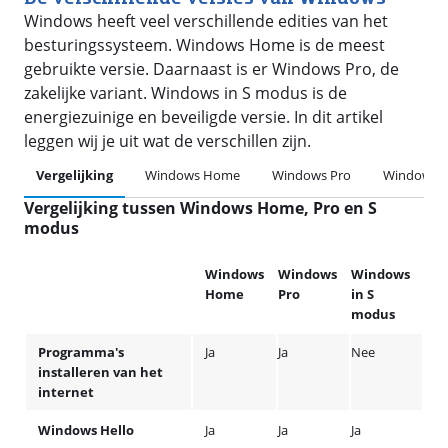
Windows heeft veel verschillende edities van het
besturingssysteem. Windows Home is de meest
gebruikte versie. Daarnaast is er Windows Pro, de
zakelijke variant. Windows in S modus is de
energiezuinige en beveiligde versie. In dit artikel
leggen wij je uit wat de verschillen zijn.
Vergelijking
Windows Home
Windows Pro
Windows i
Vergelijking tussen Windows Home, Pro en S
modus
Windows
Windows
Windows
Home
Pro
in S
modus
Programma's
Ja
Ja
Nee
installeren van het
internet
Windows Hello
Ja
Ja
Ja