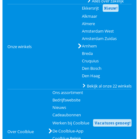
Alles over zakelijk
Ekkersrijt
Nieuw!
Alkmaar
Almere
Amsterdam West
Amsterdam Zuidas
Arnhem
Onze winkels
Breda
Cruquius
Den Bosch
Den Haag
Bekijk al onze 22 winkels
Ons assortiment
Bedrijfswebsite
Nieuws
Cadeaubonnen
Werken bij Coolblue
Vacatures genoeg!
De Coolblue-App
Over Coolblue
Coolblue België