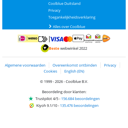
Coolblue Duitsland
Privacy
Toegankelijkheidsverklaring
Alles over Coolblue
Betalen met MasterCard en Visa via ClickToPay
Betalen met ApplePay
Betalen met iDEAL | Wero
Verzending en 
Thuiswinkel waarborg
Thuiswinkel waarborg
Beste
webwinkel 2022
Algemene voorwaarden
Overeenkomst ontbinden
Privacy
Cookies
English (EN)
© 1999 - 2026 - Coolblue B.V.
Beoordeling door klanten:
Trustpilot 4/5
-
156.684 beoordelingen
Kiyoh 9.1/10
-
135.476 beoordelingen