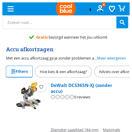
Gratis
bezorgd wanneer het jou uitkomt
Accu afkortzagen
Met een accu afkortzaag ga je zonder problemen aan de slag op plekken zonder een stopcontact. Dat is handig, want zo zaag je in de tuin of op de werkplaats zonder gedoe met kabels. Accu afkortzagen zijn er van verschillende merken. Zo heb je bijvoorbeeld Makita accu afkortzagen en Bosch Professional accu afkortzagen. Ze werken meestal op één of 2 accu’s van 18 volt. De meeste accu afkortzagen zijn onderdeel van een accu platform. Heb je al een accu van hetzelfde platform in huis? Dan gebruik je die ook op jouw accu afkortzaag.
Meer weergeven
Filters
Hoe kies ik een afkortzaag?
Advies over afkort
DeWalt DCS365N-XJ (zonder
accu)
0 reviews
Diameter zaagblad 184 mm
|
Maximale