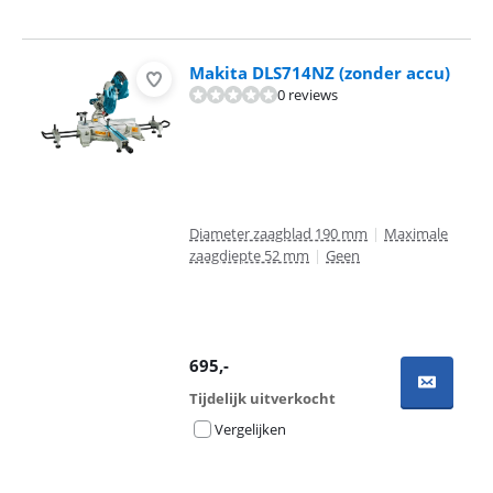
Makita DLS714NZ (zonder accu)
0 reviews
Diameter zaagblad 190 mm
|
Maximale
zaagdiepte 52 mm
|
Geen
695
,-
Tijdelijk uitverkocht
Vergelijken