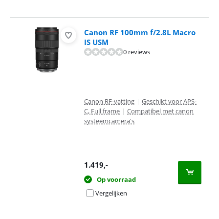
Canon RF 100mm f/2.8L Macro
IS USM
0 reviews
Canon RF-vatting
|
Geschikt voor APS-
C, Full frame
|
Compatibel met canon
systeemcamera's
1.419
,-
Op voorraad
Vergelijken