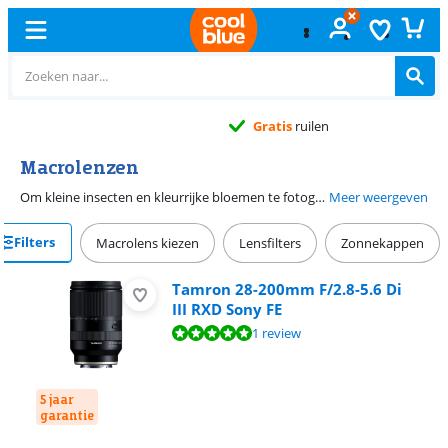
Gratis
ruilen
Macrolenzen
Om kleine insecten en kleurrijke bloemen te fotograferen, maak je gebruik van een macrolens. De hoge vergrotingsfactor laat de kleinste onderwerpen er levensgroot uitzien. Een macro lens heeft een kleine scherpstelafstand, waardoor je een onderwerp van dichtbij fotografeert. Dankzij hun bereik kunnen macro lenzen ook gebruikt worden voor portretfotografie. Je kiest uit macrolenzen van onder andere Canon, Nikon, Sony en Fujifilm. Als je een lens met beeldstabilisatie kiest, maak je gemakkelijk haarscherpe foto's.
Meer weergeven
Filters
Macrolens kiezen
Lensfilters
Zonnekappen
Tamron 28-200mm F/2.8-5.6 Di
III RXD Sony FE
Beoordeling is 10 van de 10, gebaseerd op 1 review.
1 review
5 jaar
garantie