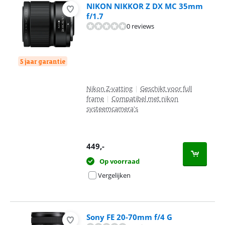
NIKON NIKKOR Z DX MC 35mm
f/1.7
0 reviews
5 jaar garantie
Nikon Z-vatting
|
Geschikt voor full
frame
|
Compatibel met nikon
systeemcamera's
449
,-
Op voorraad
Vergelijken
Sony FE 20-70mm f/4 G