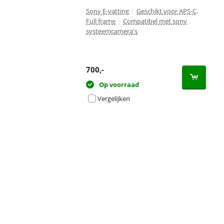
Sony E-vatting
|
Geschikt voor APS-C,
Full frame
|
Compatibel met sony
systeemcamera's
700
,-
Op voorraad
Vergelijken
Advertentie