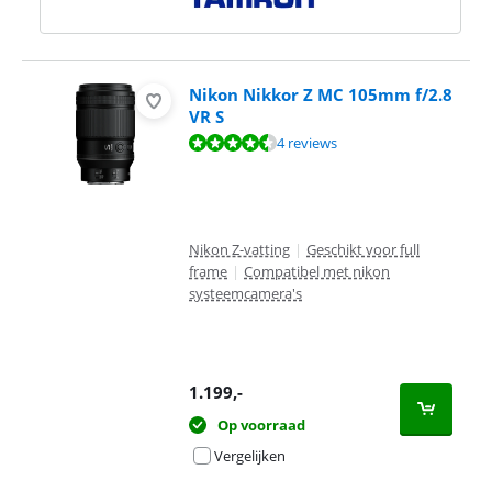
Nikon Nikkor Z MC 105mm f/2.8
VR S
Beoordeling is 9,3 van de 10, gebaseerd op 4 reviews.
4 reviews
Nikon Z-vatting
|
Geschikt voor full
frame
|
Compatibel met nikon
systeemcamera's
1.199
,-
Op voorraad
Vergelijken