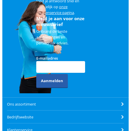
Vind je antwoord snel en
makkelijk op
onze
klantenservice pagina
.
Meld je aan voor onze
nieuwsbrief
Ontvang de beste
aanbiedingen en
persoonlijk advies.
E-mailadres
Aanmelden
Ons assortiment
Bedrijfswebsite
Klantenservice