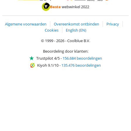
Betalen met MasterCard en Visa via ClickToPay
Betalen met ApplePay
Betalen met iDEAL | Wero
Verzending en 
Thuiswinkel waarborg
Thuiswinkel waarborg
Beste
webwinkel 2022
Algemene voorwaarden
Overeenkomst ontbinden
Privacy
Cookies
English (EN)
© 1999 - 2026 - Coolblue B.V.
Beoordeling door klanten:
Trustpilot 4/5
-
156.684 beoordelingen
Kiyoh 9.1/10
-
135.476 beoordelingen