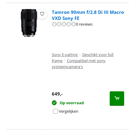
Tamron 90mm f/2.8 Di III Macro
VXD Sony FE
0 reviews
Sony E-vatting
|
Geschikt voor full
frame
|
Compatibel met sony
systeemcamera's
649
,-
Op voorraad
Vergelijken