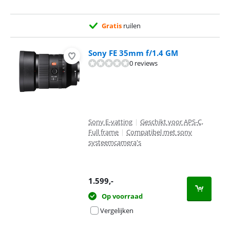
Gratis
ruilen
Sony FE 35mm f/1.4 GM
0 reviews
Sony E-vatting
|
Geschikt voor APS-C,
Full frame
|
Compatibel met sony
systeemcamera's
1.599
,-
Op voorraad
Vergelijken