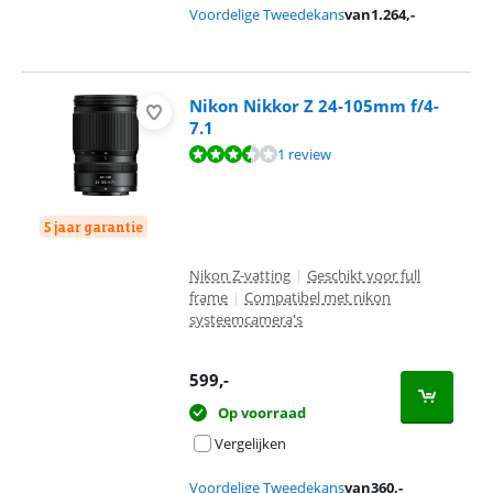
Voordelige Tweedekans
van
1.264
,-
Nikon Nikkor Z 24-105mm f/4-
7.1
Beoordeling is 7,2 van de 10, gebaseerd op 1 review.
1 review
5 jaar garantie
Nikon Z-vatting
|
Geschikt voor full
frame
|
Compatibel met nikon
systeemcamera's
599
,-
Op voorraad
Vergelijken
Voordelige Tweedekans
van
360
,-