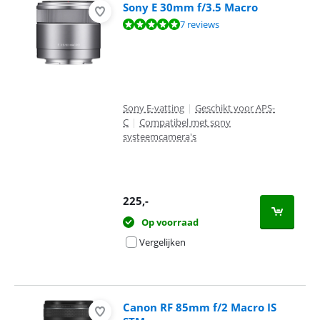
Sony E 30mm f/3.5 Macro
Beoordeling is 9,5 van de 10, gebaseerd op 7 reviews.
7 reviews
Sony E-vatting
|
Geschikt voor APS-
C
|
Compatibel met sony
systeemcamera's
225
,-
Op voorraad
Vergelijken
Canon RF 85mm f/2 Macro IS