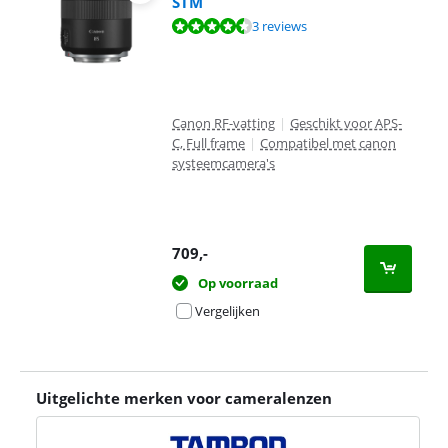
STM
Beoordeling is 8,6 van de 10, gebaseerd op 3 reviews.
3 reviews
Canon RF-vatting
|
Geschikt voor APS-
C, Full frame
|
Compatibel met canon
systeemcamera's
709
,-
Op voorraad
Vergelijken
Uitgelichte merken voor cameralenzen