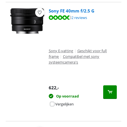
Sony FE 40mm f/2.5 G
Beoordeling is 9,2 van de 10, gebaseerd op 2 reviews.
2 reviews
Sony E-vatting
|
Geschikt voor full
frame
|
Compatibel met sony
systeemcamera's
622
,-
Op voorraad
Vergelijken