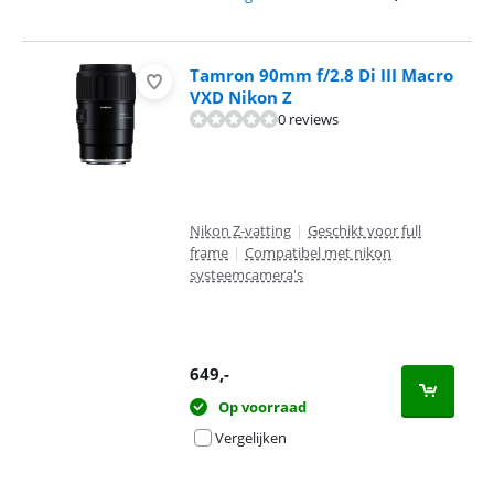
Tamron 90mm f/2.8 Di III Macro
VXD Nikon Z
0 reviews
Nikon Z-vatting
|
Geschikt voor full
frame
|
Compatibel met nikon
systeemcamera's
649
,-
Op voorraad
Vergelijken