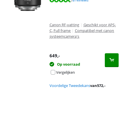
8 reviews
Canon RF-vatting
|
Geschikt voor APS-
C, Full frame
|
Compatibel met canon
systeemcamera's
649
,-
Op voorraad
Vergelijken
Voordelige Tweedekans
van
572
,-
Advertentie