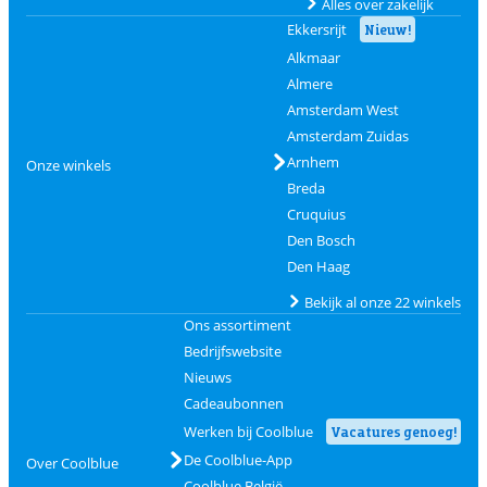
Alles over zakelijk
Ekkersrijt
Nieuw!
Alkmaar
Almere
Amsterdam West
Amsterdam Zuidas
Arnhem
Onze winkels
Breda
Cruquius
Den Bosch
Den Haag
Bekijk al onze 22 winkels
Ons assortiment
Bedrijfswebsite
Nieuws
Cadeaubonnen
Werken bij Coolblue
Vacatures genoeg!
De Coolblue-App
Over Coolblue
Coolblue België