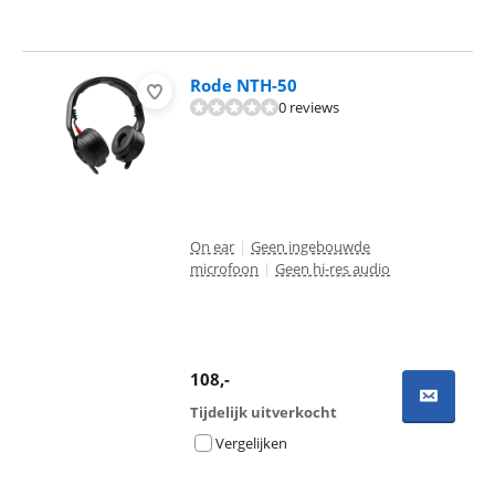
Rode NTH-50
0 reviews
On ear
|
Geen ingebouwde
microfoon
|
Geen hi-res audio
108
,-
Tijdelijk uitverkocht
Vergelijken