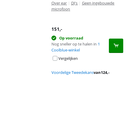
Over ear
|
DJ's
|
Geen ingebouwde
microfoon
151
,-
Op voorraad
Nog sneller op te halen in
1
Coolblue-winkel
Vergelijken
Voordelige Tweedekans
van
124
,-
Advertentie