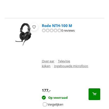
Rode NTH-100 M
0 reviews
Over ear
|
Televisie
kijken
|
Ingebouwde microfoon
177
,-
Op voorraad
Vergelijken