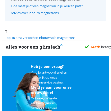
Hoe meet je of een magnetron in je keuken past?
Advies over inbouw magnetrons
T
Top 10 best verkochte inbouw solo magnetrons
alles voor een glimlach
Heb je een vraag?
Vind je antwoord snel en
makkelijk op
onze
klantenservice pagina
.
Meld je aan voor onze
nieuwsbrief
Ontvang de beste
aanbiedingen en
persoonlijk advies.