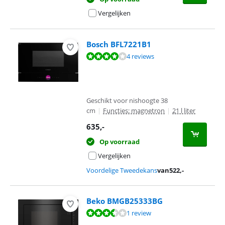
Vergelijken
Bosch BFL7221B1
Beoordeling is 7,6 van de 10, gebaseerd op 4 reviews.
4 reviews
Geschikt voor nishoogte 38
cm
|
Functies: magnetron
|
21 l liter
635
,-
Op voorraad
Vergelijken
Voordelige Tweedekans
van
522
,-
Beko BMGB25333BG
Beoordeling is 7,0 van de 10, gebaseerd op 1 review.
1 review