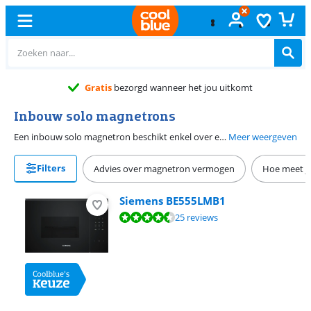
Gratis
ruilen
Inbouw solo magnetrons
Een inbouw solo magnetron beschikt enkel over een magnetronfunctie (en dus geen ovenfunctie). Solo magnetrons zijn gemakkelijk in gebruik en de inbouw modellen werk je netjes weg in je keuken.
Meer weergeven
Filters
Advies over magnetron vermogen
Hoe meet je
Siemens BE555LMB1
Beoordeling is 8,7 van de 10, gebaseerd op 25 reviews.
25 reviews