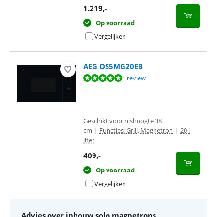
1.219
,-
Op voorraad
Vergelijken
AEG OS5MG20EB
Beoordeling is 10 van de 10, gebaseerd op 1 review.
1 review
Geschikt voor nishoogte 38
cm
|
Functies: Grill, Magnetron
|
20 l
liter
409
,-
Op voorraad
Vergelijken
Advies over inbouw solo magnetrons