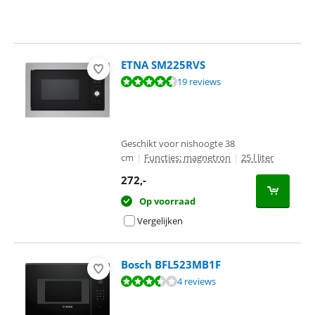
ETNA SM225RVS
Beoordeling is 8,6 van de 10, gebaseerd op 19 reviews.
19 reviews
Geschikt voor nishoogte 38
cm
|
Functies: magnetron
|
25 l liter
272
,-
Op voorraad
Vergelijken
Bosch BFL523MB1F
Beoordeling is 6,9 van de 10, gebaseerd op 4 reviews.
4 reviews