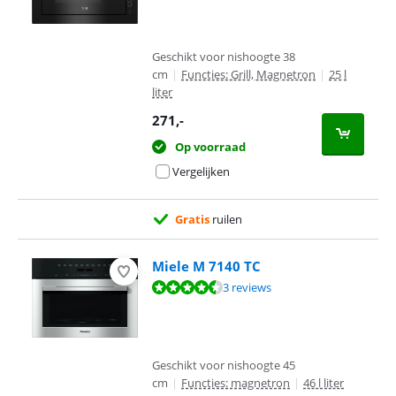
Geschikt voor nishoogte 38
cm
|
Functies: Grill, Magnetron
|
25 l
liter
271
,-
Op voorraad
Vergelijken
Gratis
ruilen
Miele M 7140 TC
Beoordeling is 9,4 van de 10, gebaseerd op 3 reviews.
3 reviews
Geschikt voor nishoogte 45
cm
|
Functies: magnetron
|
46 l liter