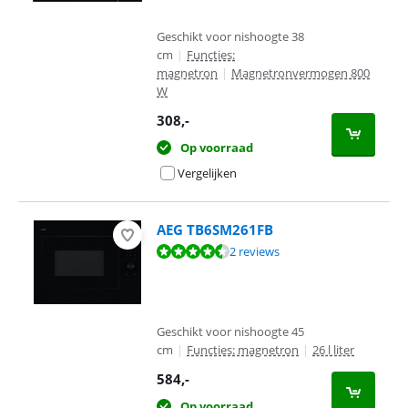
Geschikt voor nishoogte 38
cm
|
Functies:
magnetron
|
Magnetronvermogen 800
W
308
,-
Op voorraad
Vergelijken
AEG TB6SM261FB
Beoordeling is 9,2 van de 10, gebaseerd op 2 reviews.
2 reviews
Geschikt voor nishoogte 45
cm
|
Functies: magnetron
|
26 l liter
584
,-
Op voorraad