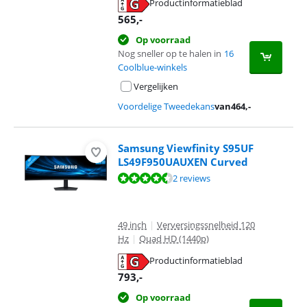
Productinformatieblad
opent in nieuw tabblad
565
,-
Op voorraad
Nog sneller op te halen in
16
Coolblue-winkels
Vergelijken
Voordelige Tweedekans
van
464
,-
Samsung Viewfinity S95UF
LS49F950UAUXEN Curved
Beoordeling is 8,6 van de 10, gebaseerd op 2 reviews.
2 reviews
49 inch
|
Verversingssnelheid 120
Hz
|
Quad HD (1440p)
Productinformatieblad
opent in nieuw tabblad
793
,-
Op voorraad