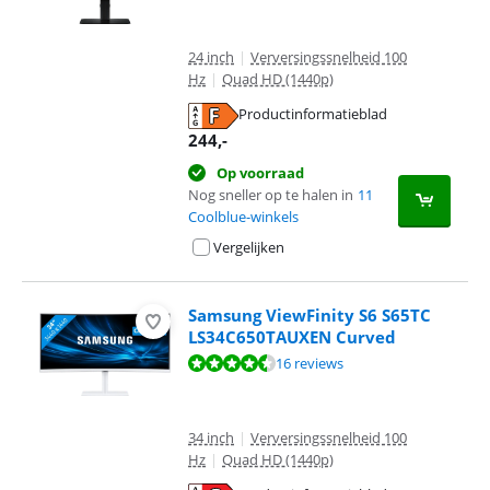
24 inch
|
Verversingssnelheid 100
Hz
|
Quad HD (1440p)
Productinformatieblad
opent in nieuw tabblad
244
,-
Op voorraad
Nog sneller op te halen in
11
Coolblue-winkels
Vergelijken
Samsung ViewFinity S6 S65TC
LS34C650TAUXEN Curved
Beoordeling is 8,5 van de 10, gebaseerd op 16 reviews.
16 reviews
34 inch
|
Verversingssnelheid 100
Hz
|
Quad HD (1440p)