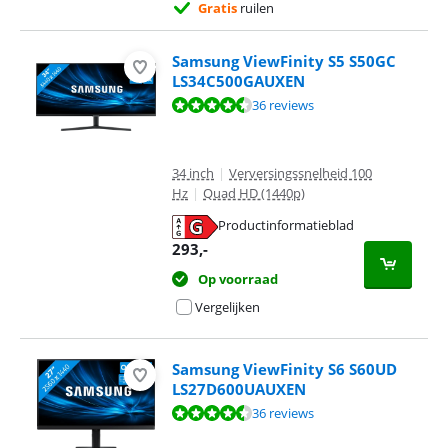
Gratis
ruilen
Samsung ViewFinity S5 S50GC
LS34C500GAUXEN
Beoordeling is 8,8 van de 10, gebaseerd op 36 reviews.
36 reviews
34 inch
|
Verversingssnelheid 100
Hz
|
Quad HD (1440p)
Productinformatieblad
opent in nieuw tabblad
293
,-
Op voorraad
Vergelijken
Samsung ViewFinity S6 S60UD
LS27D600UAUXEN
Beoordeling is 8,8 van de 10, gebaseerd op 36 reviews.
36 reviews