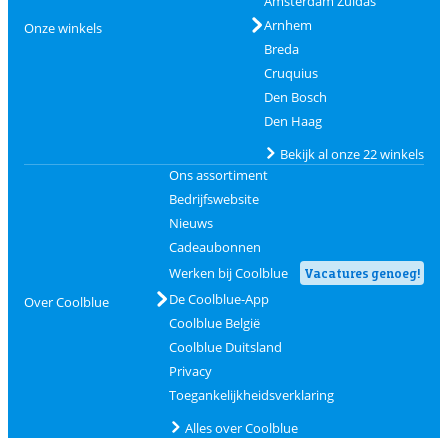
Amsterdam Zuidas
Arnhem
Onze winkels
Breda
Cruquius
Den Bosch
Den Haag
Bekijk al onze 22 winkels
Ons assortiment
Bedrijfswebsite
Nieuws
Cadeaubonnen
Werken bij Coolblue
Vacatures genoeg!
De Coolblue-App
Over Coolblue
Coolblue België
Coolblue Duitsland
Privacy
Toegankelijkheidsverklaring
Alles over Coolblue