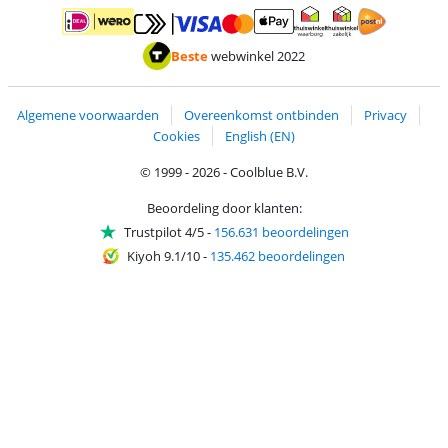
Betalen met MasterCard en Visa via ClickToPay
Betalen met ApplePay
Betalen met iDEAL | Wero
Verzending en 
Thuiswinkel waarborg
Thuiswinkel waarborg
Beste
webwinkel 2022
Algemene voorwaarden
Overeenkomst ontbinden
Privacy
Cookies
English (EN)
© 1999 - 2026 - Coolblue B.V.
Beoordeling door klanten:
Trustpilot 4/5
-
156.631 beoordelingen
Kiyoh 9.1/10
-
135.462 beoordelingen