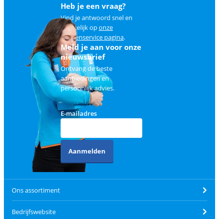
Heb je een vraag?
Vind je antwoord snel en
makkelijk op
onze
klantenservice pagina
.
Meld je aan voor onze
nieuwsbrief
Ontvang de beste
aanbiedingen en
persoonlijk advies.
E-mailadres
Aanmelden
Ons assortiment
Bedrijfswebsite