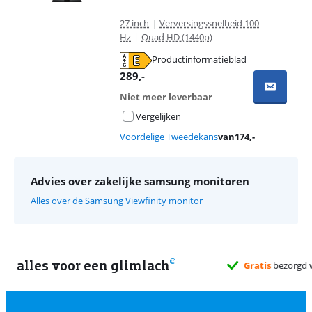
27 inch
|
Verversingssnelheid 100
Hz
|
Quad HD (1440p)
Productinformatieblad
opent in nieuw tabblad
289
,-
Niet meer leverbaar
Vergelijken
Voordelige Tweedekans
van
174
,-
Advies over zakelijke samsung monitoren
Alles over de Samsung Viewfinity monitor
alles voor een glimlach
2