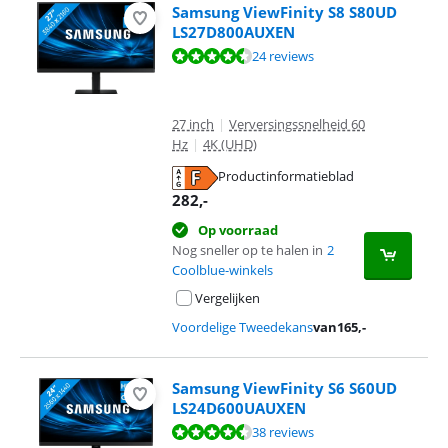
Samsung ViewFinity S8 S80UD
LS27D800AUXEN
Beoordeling is 9,4 van de 10, gebaseerd op 24 reviews.
24 reviews
27 inch
|
Verversingssnelheid 60
Hz
|
4K (UHD)
Productinformatieblad
opent in nieuw tabblad
282
,-
Op voorraad
Nog sneller op te halen in
2
Coolblue-winkels
Vergelijken
Voordelige Tweedekans
van
165
,-
Samsung ViewFinity S6 S60UD
LS24D600UAUXEN
Beoordeling is 9,0 van de 10, gebaseerd op 38 reviews.
38 reviews