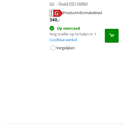
Hz
|
Quad HD (1440p)
Productinformatieblad
opent in nieuw tabblad
340
,-
Op voorraad
Nog sneller op te halen in
1
Coolblue-winkel
Vergelijken
Advertentie