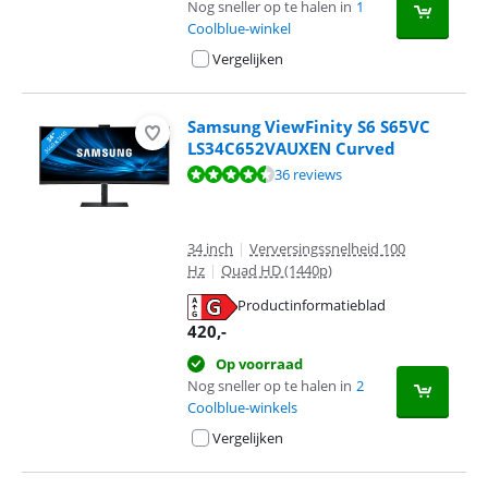
Nog sneller op te halen in
1
Coolblue-winkel
Vergelijken
Samsung ViewFinity S6 S65VC
LS34C652VAUXEN Curved
Beoordeling is 8,8 van de 10, gebaseerd op 36 reviews.
36 reviews
34 inch
|
Verversingssnelheid 100
Hz
|
Quad HD (1440p)
Productinformatieblad
opent in nieuw tabblad
420
,-
Op voorraad
Nog sneller op te halen in
2
Coolblue-winkels
Vergelijken