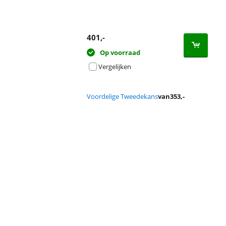
401
,-
Op voorraad
Vergelijken
Voordelige Tweedekans
van
353
,-
Advertentie