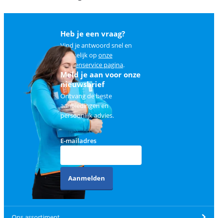
Heb je een vraag?
Vind je antwoord snel en
makkelijk op
onze
klantenservice pagina
.
Meld je aan voor onze
nieuwsbrief
Ontvang de beste
aanbiedingen en
persoonlijk advies.
E-mailadres
Aanmelden
Ons assortiment