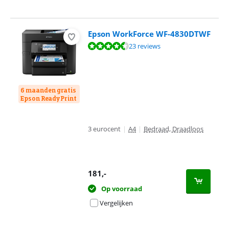
Epson WorkForce WF-4830DTWF
Beoordeling is 9,2 van de 10, gebaseerd op 23 reviews.
23 reviews
6 maanden gratis
Epson ReadyPrint
3 eurocent
|
A4
|
Bedraad, Draadloos
181
,-
Op voorraad
Vergelijken