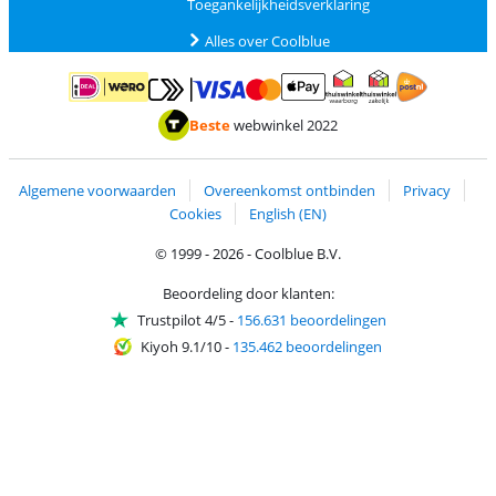
Toegankelijkheidsverklaring
Alles over Coolblue
Betalen met MasterCard en Visa via ClickToPay
Betalen met ApplePay
Betalen met iDEAL | Wero
Verzending en 
Thuiswinkel waarborg
Thuiswinkel waarborg
Beste
webwinkel 2022
Algemene voorwaarden
Overeenkomst ontbinden
Privacy
Cookies
English (EN)
© 1999 - 2026 - Coolblue B.V.
Beoordeling door klanten:
Trustpilot 4/5
-
156.631 beoordelingen
Kiyoh 9.1/10
-
135.462 beoordelingen