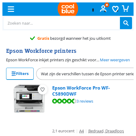
Gratis
bezorgd wanneer het jou uitkomt
Epson Workforce printers
Epson WorkForce inkjet printers zijn geschikt voor een (thuis)kantoor. Dankzij de printresolutie van minimaal 1.200 bij 1.200 dpi (dots per inch) worden e-mails, rapporten en andere tekstdocumenten scherp en goed leesbaar geprint. De WorkForce inkjet printers hebben wifi, waarmee je op afstand printopdrachten stuurt vanaf je telefoon of laptop naar je printer. De Epson WorkForce reeks is beschikbaar in uitvoeringen met All-in-one functionaliteiten en extra functies zoals een netwerkpoort en dubbelzijdig printen.
Meer weergeven
Filters
Wat zijn de verschillen tussen de Epson printer serie
Epson WorkForce Pro WF-
C5890DWF
Beoordeling is 9,1 van de 10, gebaseerd op 3 reviews.
3 reviews
2,1 eurocent
|
A4
|
Bedraad, Draadloos