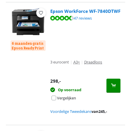
Epson WorkForce WF-7840DTWF
Beoordeling is 9,0 van de 10, gebaseerd op 47 reviews.
47 reviews
6 maanden gratis
Epson ReadyPrint
3 eurocent
|
A3+
|
Draadloos
298
,-
Op voorraad
Vergelijken
Voordelige Tweedekans
van
245
,-