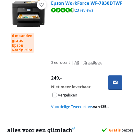
Epson WorkForce WF-7830DTWF
Beoordeling is 8,8 van de 10, gebaseerd op 23 reviews.
23 reviews
6 maanden
gratis
Epson
ReadyPrint
3 eurocent
|
A3
|
Draadloos
249
,-
Niet meer leverbaar
Vergelijken
Voordelige Tweedekans
van
135
,-
alles voor een glimlach
Gratis
bezorgd wa