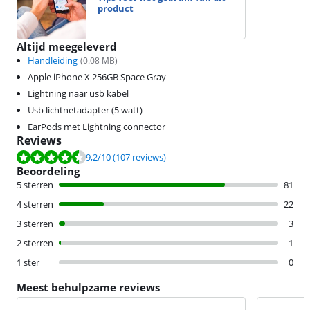
product
Altijd meegeleverd
Handleiding
(
0.08
MB)
Apple iPhone X 256GB Space Gray
Lightning naar usb kabel
Usb lichtnetadapter (5 watt)
EarPods met Lightning connector
Reviews
Beoordeling is 9,2 van de 10, gebaseerd op 107 reviews.
9,2
/10
(107 reviews)
Beoordeling
5 sterren
81
4 sterren
22
3 sterren
3
2 sterren
1
1 ster
0
Meest behulpzame reviews