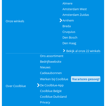
Almere
Amsterdam West
Amsterdam Zuidas
Arnhem
Onze winkels
Breda
Cruquius
Den Bosch
Den Haag
Bekijk al onze 22 winkels
Ons assortiment
Bedrijfswebsite
Nieuws
Cadeaubonnen
Werken bij Coolblue
Vacatures genoeg!
De Coolblue-App
Over Coolblue
Coolblue België
Coolblue Duitsland
Privacy