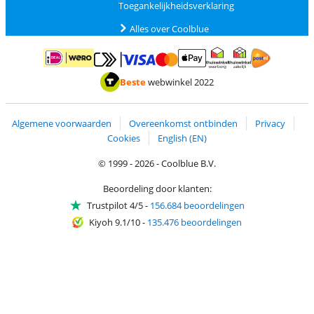
Toegankelijkheidsverklaring
Alles over Coolblue
Betalen met MasterCard en Visa via ClickToPay
Betalen met ApplePay
Betalen met iDEAL | Wero
Verzending en 
Thuiswinkel waarborg
Thuiswinkel waarborg
Beste
webwinkel 2022
Algemene voorwaarden
Overeenkomst ontbinden
Privacy
Cookies
English (EN)
© 1999 - 2026 - Coolblue B.V.
Beoordeling door klanten:
Trustpilot 4/5
-
156.684 beoordelingen
Kiyoh 9.1/10
-
135.476 beoordelingen