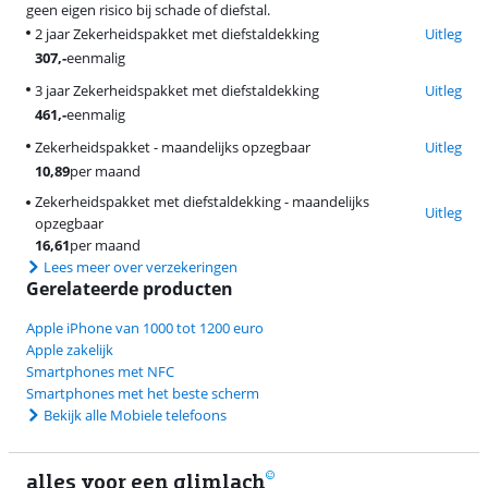
geen eigen risico bij schade of diefstal.
2 jaar Zekerheidspakket met diefstaldekking
Uitleg
307
,-
eenmalig
3 jaar Zekerheidspakket met diefstaldekking
Uitleg
461
,-
eenmalig
Zekerheidspakket - maandelijks opzegbaar
Uitleg
10,89
per maand
Zekerheidspakket met diefstaldekking - maandelijks
Uitleg
opzegbaar
16,61
per maand
Lees meer over verzekeringen
Gerelateerde producten
Apple iPhone van 1000 tot 1200 euro
Apple zakelijk
Smartphones met NFC
Smartphones met het beste scherm
Bekijk alle Mobiele telefoons
alles voor een glimlach
2