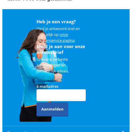
Heb je een vraag?
Vind je antwoord snel en
makkelijk op
onze
klantenservice pagina
.
Meld je aan voor onze
nieuwsbrief
Ontvang de beste
aanbiedingen en
persoonlijk advies.
E-mailadres
Aanmelden