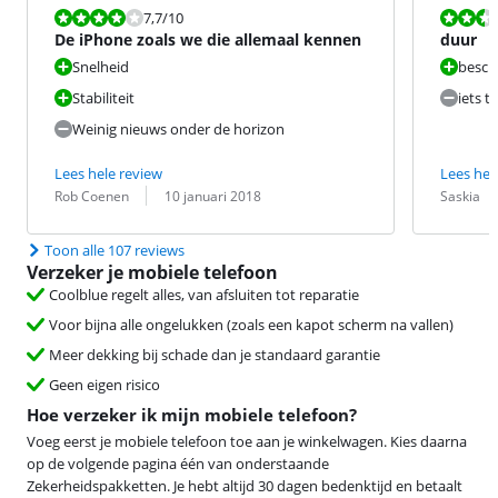
Beoordeling is 7,7 van de 10.
Beoordeling i
7,7
/10
De iPhone zoals we die allemaal kennen
duur
Snelheid
besc
Stabiliteit
iets te
Weinig nieuws onder de horizon
Lees hele review
Lees hel
Beoordeling door:
Datum:
Beoordeling 
Datum:
Rob Coenen
10 januari 2018
Saskia
Toon alle 107 reviews
Verzeker je mobiele telefoon
Coolblue regelt alles, van afsluiten tot reparatie
Voor bijna alle ongelukken (zoals een kapot scherm na vallen)
Meer dekking bij schade dan je standaard garantie
Geen eigen risico
Hoe verzeker ik mijn mobiele telefoon?
Voeg eerst je mobiele telefoon toe aan je winkelwagen. Kies daarna
op de volgende pagina één van onderstaande
Zekerheidspakketten. Je hebt altijd 30 dagen bedenktijd en betaalt