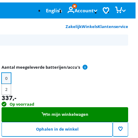
English
Account
Zakelijk
Winkels
Klantenservice
Aantal meegeleverde batterijen/accu's
0
2
337
,-
Op voorraad
In mijn winkelwagen
Ophalen in de winkel