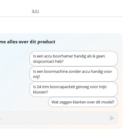
3,2 J
me alles over dit product
Is een accu boorhamer handig als ik geen
stopcontact heb?
Is een boormachine zonder accu handig voor
mij?
Is 24 mm boorcapaciteit genoeg voor mijn
klussen?
Wat zeggen klanten over dit model?