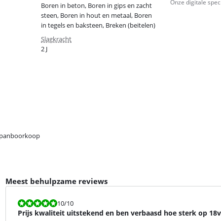
Onze digitale spec
Boren in beton, Boren in gips en zacht
steen, Boren in hout en metaal, Boren
in tegels en baksteen, Breken (beitelen)
Slagkracht
2 J
spanboorkoop
Meest behulpzame reviews
Beoordeling is 10 van de 10.
10
/10
Prijs kwaliteit uitstekend en ben verbaasd hoe sterk op 18v