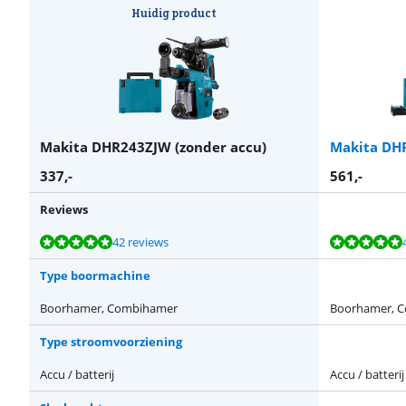
Huidig product
Makita DHR243ZJW (zonder accu)
Makita DH
337
,-
561
,-
Reviews
Beoordeling is 9,5 van de 10, gebaseerd op 42 reviews.
Beoordeling is 9,5 van de 10, gebaseerd op 42 reviews.
Beoordeling is 9,6 van de 10, gebaseerd op 3 reviews.
Beoordeling is 9,3 van de 10, gebaseerd op 57 reviews.
42 reviews
Type boormachine
Boorhamer, Combihamer
Boorhamer, 
Type stroomvoorziening
Accu / batterij
Accu / batterij