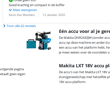
Totaal geen stof
Goed krachtig en compact in de koffer
Meer weergeven
Beoordeling door:
Datum:
Kevin Van Weelden
12 oktober 2020
Toon alle 42 reviews
Eén accu voor al je ge
De Makita DHR243ZJW (zonder accu) 
accu op deze machine en ander (tui
een accu van het platform hebt, he
je meer weten over de voordelen v
Makita LXT 18V accu p
 volgende pagina
De accu's van het Makita LXT 18V a
betaalt geen eigen
(tuin)gereedschap met hetzelfde p
18V accu platform.