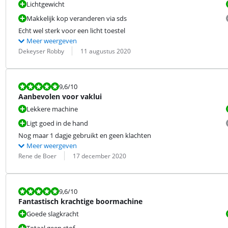
Lichtgewicht
Makkelijk kop veranderen via sds
Echt wel sterk voor een licht toestel
Meer weergeven
Beoordeling door:
Datum:
Dekeyser Robby
11 augustus 2020
Beoordeling is 9,6 van de 10.
9,6
/10
Aanbevolen voor vaklui
Lekkere machine
Ligt goed in de hand
Nog maar 1 dagje gebruikt en geen klachten
Meer weergeven
Beoordeling door:
Datum:
Rene de Boer
17 december 2020
Beoordeling is 9,6 van de 10.
9,6
/10
Fantastisch krachtige boormachine
Goede slagkracht