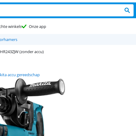
chte winkels
Onze app
oorhamers
HR243ZJW (zonder accu)
kita accu gereedschap