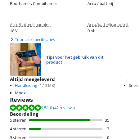
Boorhamer, Combihamer
Accu / batterij
Accu/batterijspanning
Accu/batterijcapaciteit
18 V
0 Ah
Toon alle specificaties
Tips voor het gebruik van dit
product
Altijd meegeleverd
Handleiding
Snel
(
1.13
MB)
Mbox
Reviews
Beoordeling is 9,5 van de 10, gebaseerd op 42 reviews.
9,5
/10
(42 reviews)
Beoordeling
5 sterren
35
4 sterren
7
3 sterren
0