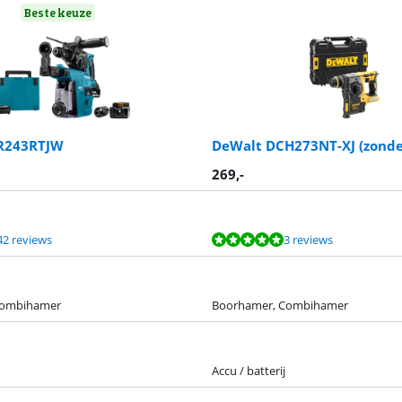
Beste keuze
R243RTJW
DeWalt DCH273NT-XJ (zonde
269
,-
42 reviews
3 reviews
Combihamer
Boorhamer, Combihamer
Accu / batterij