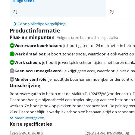
Slagkracht
2 J
2 J
Toon volledige vergelijking
Productinformatie
Plus- en minpunten
Volgens onze boormachinespecialist
Voor zware boorklussen:
je boort gaten tot 24 millimeter in beto
Werk draadloos:
je boort zonder snoer, waardoor je ook werkt op
Werk schoon:
je houdt je werkplek schoon tijdens het boren dankz
Geen accu meegeleverd:
je krijgt geen accu, waardoor je niet direc
Minder controle:
je houdt de boorhamer moeilijker onder controle
Omschrijving
Boor zware gaten in beton met de Makita DHR243ZJW (zonder accu). De
Daardoor hang je bijvoorbeeld een trapleuning op aan een betonnen 
werken. Zo boor je ook op plekken zonder stopcontact. De geïntegreerde
klus. Daardoor blijft je werkplek schoon en bespaar je tijd op schoon
Meer weergeven
Korte specificaties
Type boormachine
Type stroomvoorziening