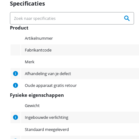
Specificaties
Product
Product
Artikelnummer
Fabrikantcode
Merk
Afhandeling van je defect
Oude apparaat gratis retour
Fysieke eigenschappen
Fysieke eigenschappen
Gewicht
Ingebouwde verlichting
Standaard meegeleverd