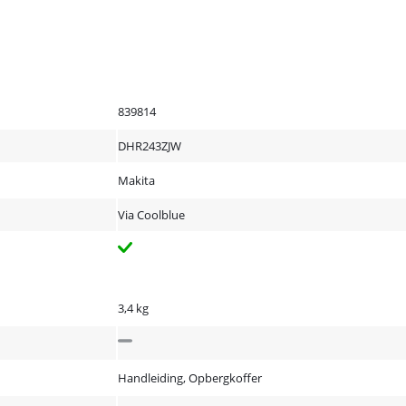
839814
DHR243ZJW
Makita
Via Coolblue
3,4 kg
Handleiding, Opbergkoffer