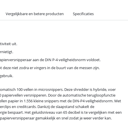
Vergelijkbare en betere producten
Specificaties
viteit uit.
rnietigt.
papierversnipperaar aan de DIN P-4 veiligheidsnorm voldoet.
t deze niet zodra er vingers in de buurt van de messen zijn.
gebruik.
matisch 100 vellen in microsnippers. Deze shredder is hybride, voer
100 papiervellen versnipperen. Door de automatische terugloopfunctie
vellen papier in 1.556 kleine snippers met de DIN-P4 veiligheidsnorm. Met
erclips en creditcards. Dankzij de slaapstand schakelt de
ergie bespaart. Het geluidsniveau van 65 decibel is te vergelijken met een
apierversnipperaar gemakkelijk en snel zodat je weer verder kan.