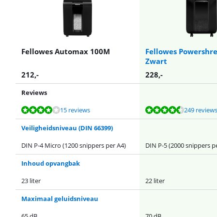
Fellowes Automax 100M
Fellowes Powershr
Zwart
212
,-
228
,-
Reviews
Beoordeling is 8,2 van de 10, gebaseerd op 15 reviews.
Beoordeling is 8,5 van de 10, gebaseerd op 249 reviews.
Beoordeling is 8,7 van de 10, gebaseerd op 36 reviews.
Beoordeling is 8,9 van de 10, gebaseerd op 9 reviews.
Beoordeling is 8,8 van de 10, gebaseerd op 6 reviews.
15 reviews
249 review
Veiligheidsniveau (DIN 66399)
DIN P-4 Micro (1200 snippers per A4)
DIN P-5 (2000 snippers p
Inhoud opvangbak
23 liter
22 liter
Maximaal geluidsniveau
65 dB
70 dB