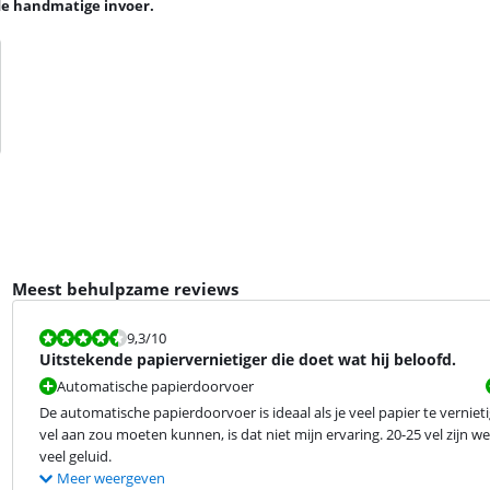
a de handmatige invoer.
Meest behulpzame reviews
Beoordeling is 9,3 van de 10.
9,3
/10
Uitstekende papiervernietiger die doet wat hij beloofd.
Automatische papierdoorvoer
De automatische papierdoorvoer is ideaal als je veel papier te verni
vel aan zou moeten kunnen, is dat niet mijn ervaring. 20-25 vel zijn wel
veel geluid.
Meer weergeven