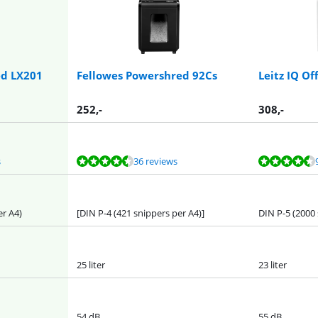
ed LX201
Fellowes Powershred 92Cs
Leitz IQ Of
252
,-
308
,-
s
36 reviews
er A4)
[DIN P-4 (421 snippers per A4)]
DIN P-5 (2000 
25 liter
23 liter
54 dB
55 dB