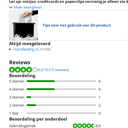
Let op: nietjes, creditcards en paperclips vernietig je alleen vi
Meer weergeven
Tips voor het gebruik van dit product
Altijd meegeleverd
Handleiding
(
4.29
MB)
Reviews
Beoordeling is 8,2 van de 10, gebaseerd op 15 reviews.
8,2
/10
(15 reviews)
Beoordeling
5 sterren
6
4 sterren
6
3 sterren
1
2 sterren
2
1 ster
0
Beoordeling per onderdeel
Beoordeling is 8,9 van de 10.
Gebruiksgemak
8,9