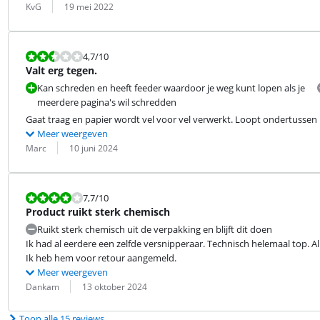
Beoordeling door:
Datum:
KvG
19 mei 2022
Beoordeling is 4,7 van de 10.
4,7
/10
Valt erg tegen.
Kan schreden en heeft feeder waardoor je weg kunt lopen als je
meerdere pagina's wil schredden
Gaat traag en papier wordt vel voor vel verwerkt. Loopt ondertussen 
Meer weergeven
Beoordeling door:
Datum:
Marc
10 juni 2024
Beoordeling is 7,7 van de 10.
7,7
/10
Product ruikt sterk chemisch
Ruikt sterk chemisch uit de verpakking en blijft dit doen
Ik had al eerdere een zelfde versnipperaar. Technisch helemaal top. All
Ik heb hem voor retour aangemeld.
Meer weergeven
Beoordeling door:
Datum:
Dankam
13 oktober 2024
Toon alle 15 reviews