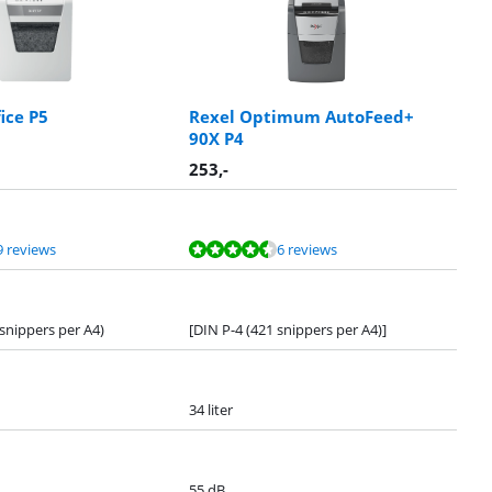
fice P5
Rexel Optimum AutoFeed+
90X P4
253
,-
9 reviews
6 reviews
snippers per A4)
[DIN P-4 (421 snippers per A4)]
34 liter
55 dB