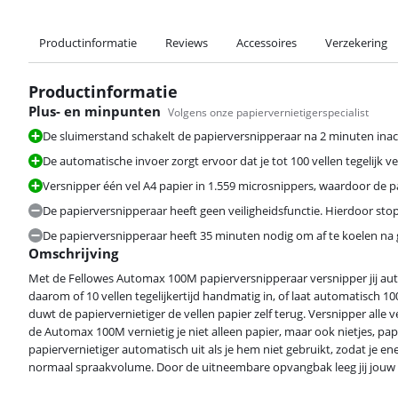
Productinformatie
Reviews
Accessoires
Verzekering
Productinformatie
Plus- en minpunten
Volgens onze papiervernietigerspecialist
De sluimerstand schakelt de papierversnipperaar na 2 minuten inacti
De automatische invoer zorgt ervoor dat je tot 100 vellen tegelijk ve
Versnipper één vel A4 papier in 1.559 microsnippers, waardoor de 
De papierversnipperaar heeft geen veiligheidsfunctie. Hierdoor stop
De papierversnipperaar heeft 35 minuten nodig om af te koelen na 
Omschrijving
Met de Fellowes Automax 100M papierversnipperaar versnipper jij auto
daarom of 10 vellen tegelijkertijd handmatig in, of laat automatisch 
duwt de papiervernietiger de vellen papier zelf terug. Versnipper alle 
de Automax 100M vernietig je niet alleen papier, maar ook nietjes, pap
papiervernietiger automatisch uit als je hem niet gebruikt, zodat je en
normaal spraakvolume. Door de uitneembare opvangbak leeg jij jouw p