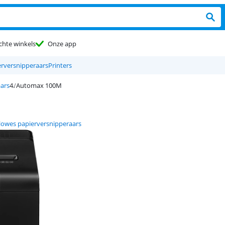
chte winkels
Onze app
rversnipperaars
Printers
aars
Automax 100M
lowes papierversnipperaars