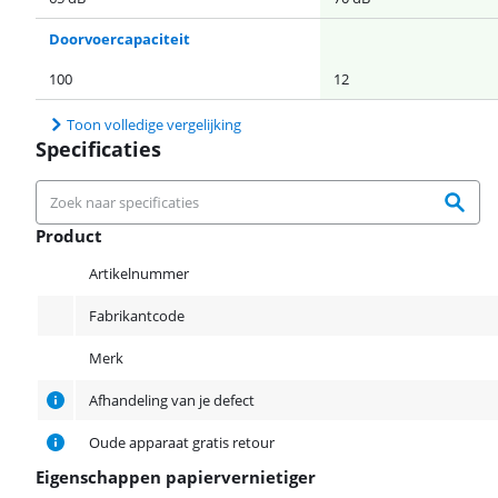
Doorvoercapaciteit
100
12
Toon volledige vergelijking
Specificaties
Product
Product
Artikelnummer
Fabrikantcode
Merk
Afhandeling van je defect
Oude apparaat gratis retour
Eigenschappen papiervernietiger