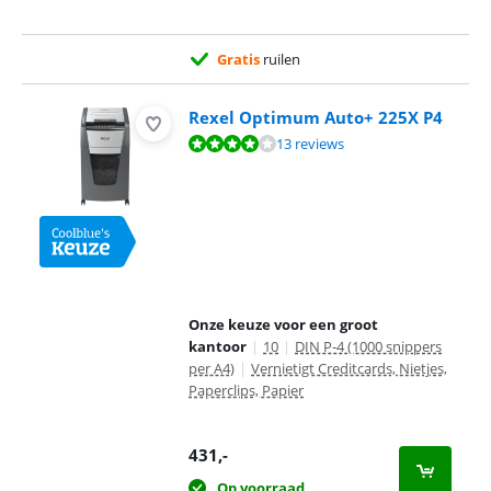
Gratis
ruilen
Rexel Optimum Auto+ 225X P4
Beoordeling is 8,0 van de 10, gebaseerd op 13 reviews.
13 reviews
Onze keuze voor een groot
kantoor
|
10
|
DIN P-4 (1000 snippers
per A4)
|
Vernietigt Creditcards, Nietjes,
Paperclips, Papier
431
,-
Op voorraad