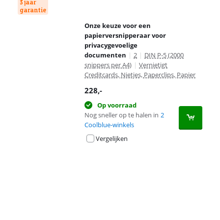
3 jaar
garantie
Onze keuze voor een
papierversnipperaar voor
privacygevoelige
documenten
|
2
|
DIN P-5 (2000
snippers per A4)
|
Vernietigt
Creditcards, Nietjes, Paperclips, Papier
228
,-
Op voorraad
Nog sneller op te halen in
2
Coolblue-winkels
Vergelijken
Advertentie