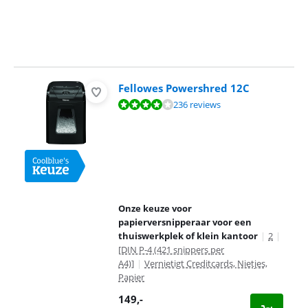
Fellowes Powershred 12C
Beoordeling is 8,1 van de 10, gebaseerd op 236 reviews.
236 reviews
Onze keuze voor
papierversnipperaar voor een
thuiswerkplek of klein kantoor
|
2
|
[DIN P-4 (421 snippers per
A4)]
|
Vernietigt Creditcards, Nietjes,
Papier
149
,-