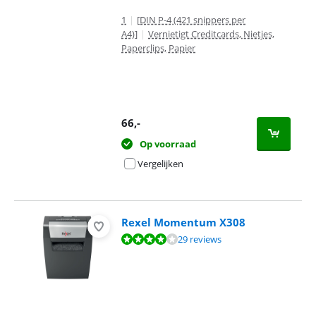
1
|
[DIN P-4 (421 snippers per
A4)]
|
Vernietigt Creditcards, Nietjes,
Paperclips, Papier
66
,-
Op voorraad
Vergelijken
Rexel Momentum X308
Beoordeling is 7,9 van de 10, gebaseerd op 29 reviews.
29 reviews