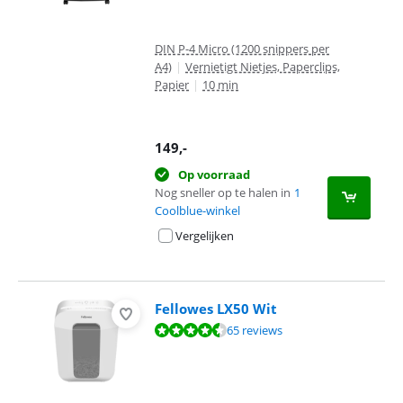
DIN P-4 Micro (1200 snippers per
A4)
|
Vernietigt Nietjes, Paperclips,
Papier
|
10 min
149
,-
Op voorraad
Nog sneller op te halen in
1
Coolblue-winkel
Vergelijken
Fellowes LX50 Wit
Beoordeling is 8,8 van de 10, gebaseerd op 65 reviews.
65 reviews