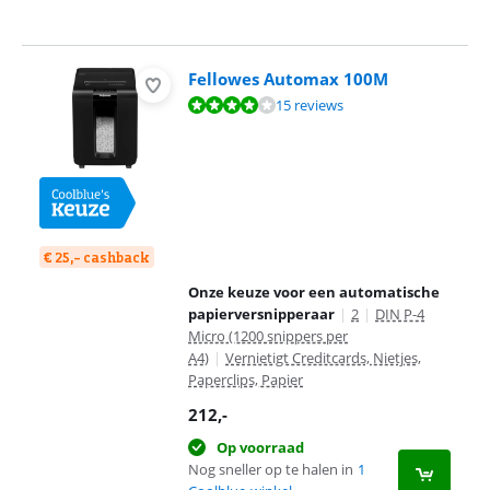
Fellowes Automax 100M
Beoordeling is 8,2 van de 10, gebaseerd op 15 reviews.
15 reviews
€ 25,- cashback
Onze keuze voor een automatische
papierversnipperaar
|
2
|
DIN P-4
Micro (1200 snippers per
A4)
|
Vernietigt Creditcards, Nietjes,
Paperclips, Papier
212
,-
Op voorraad
Nog sneller op te halen in
1