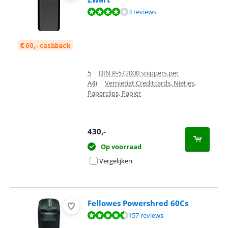
Beoordeling is 8,3 van de 10, gebaseerd op 3 reviews.
3 reviews
€ 60,- cashback
5
|
DIN P-5 (2000 snippers per
A4)
|
Vernietigt Creditcards, Nietjes,
Paperclips, Papier
430
,-
Op voorraad
Vergelijken
Fellowes Powershred 60Cs
Beoordeling is 8,5 van de 10, gebaseerd op 157 reviews.
157 reviews