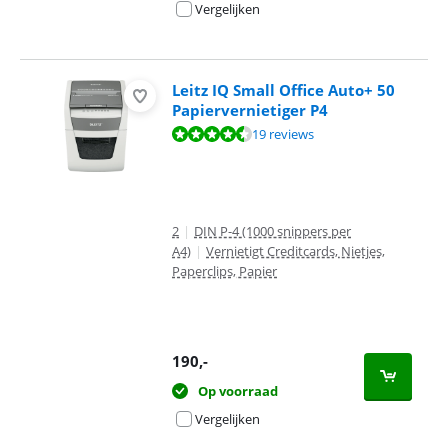
Vergelijken
Leitz IQ Small Office Auto+ 50
Papiervernietiger P4
Beoordeling is 8,6 van de 10, gebaseerd op 19 reviews.
19 reviews
2
|
DIN P-4 (1000 snippers per
A4)
|
Vernietigt Creditcards, Nietjes,
Paperclips, Papier
190
,-
Op voorraad
Vergelijken