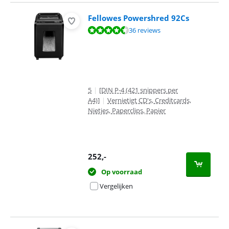
Fellowes Powershred 92Cs
Beoordeling is 8,7 van de 10, gebaseerd op 36 reviews.
36 reviews
5
|
[DIN P-4 (421 snippers per
A4)]
|
Vernietigt CD's, Creditcards,
Nietjes, Paperclips, Papier
252
,-
Op voorraad
Vergelijken