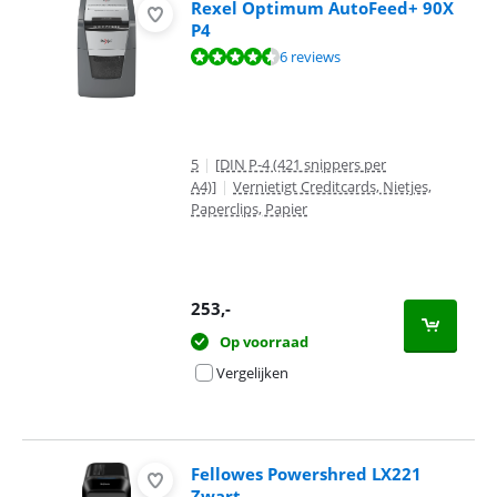
Rexel Optimum AutoFeed+ 90X
P4
Beoordeling is 8,8 van de 10, gebaseerd op 6 reviews.
6 reviews
5
|
[DIN P-4 (421 snippers per
A4)]
|
Vernietigt Creditcards, Nietjes,
Paperclips, Papier
253
,-
Op voorraad
Vergelijken
Fellowes Powershred LX221
Zwart