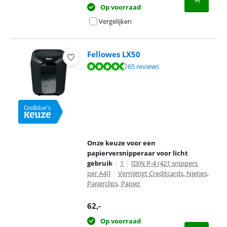
Op voorraad
Vergelijken
Fellowes LX50
Beoordeling is 8,8 van de 10, gebaseerd op 65 reviews.
65 reviews
Onze keuze voor een
papierversnipperaar voor licht
gebruik
|
1
|
[DIN P-4 (421 snippers
per A4)]
|
Vernietigt Creditcards, Nietjes,
Paperclips, Papier
62
,-
Op voorraad