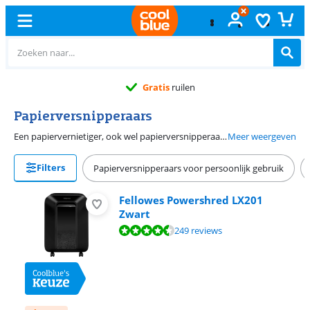
Gratis
ruilen
Papierversnipperaars
Een papiervernietiger, ook wel papierversnipperaar of shredder genoemd, versnippert papier zodat de tekst niet meer leesbaar is. Er zijn verschillende klassen volgens de DIN norm. Hoe hoger de DIN P-waarde, hoe kleiner de snippers. Wil je voldoen aan de AVG-norm, kies dan een shredder met minimaal P-4 niveau. Je vernietigt het papier handmatig of je neemt een shredder die automatisch een stapel papier versnippert. Er zijn ook versnipperaars zonder afkoelperiode. Dan versnipper je continu zonder dat je tussendoor moet wachten.
Meer weergeven
Filters
Papierversnipperaars voor persoonlijk gebruik
Fellowes Powershred LX201
Zwart
Beoordeling is 8,5 van de 10, gebaseerd op 249 reviews.
249 reviews