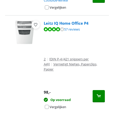
Coolblue-winkel
Vergelijken
Leitz IQ Home Office P4
Beoordeling is 8,4 van de 10, gebaseerd op 57 reviews.
57 reviews
2
|
[DIN P-4 (421 snippers per
A4)]
|
Vernietigt Nietjes, Paperclips,
Papier
98
,-
Op voorraad
Vergelijken