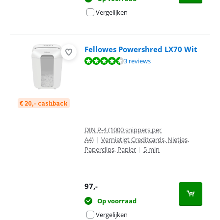
Vergelijken
Fellowes Powershred LX70 Wit
Beoordeling is 9,1 van de 10, gebaseerd op 3 reviews.
3 reviews
€ 20,- cashback
DIN P-4 (1000 snippers per
A4)
|
Vernietigt Creditcards, Nietjes,
Paperclips, Papier
|
5 min
97
,-
Op voorraad
Vergelijken