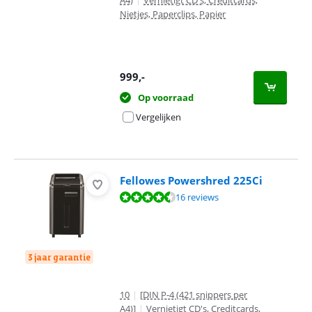
A4)
|
Vernietigt CD's, Creditcards,
Nietjes, Paperclips, Papier
999
,-
Op voorraad
Vergelijken
Fellowes Powershred 225Ci
Beoordeling is 9,1 van de 10, gebaseerd op 16 reviews.
16 reviews
3 jaar garantie
10
|
[DIN P-4 (421 snippers per
A4)]
|
Vernietigt CD's, Creditcards,