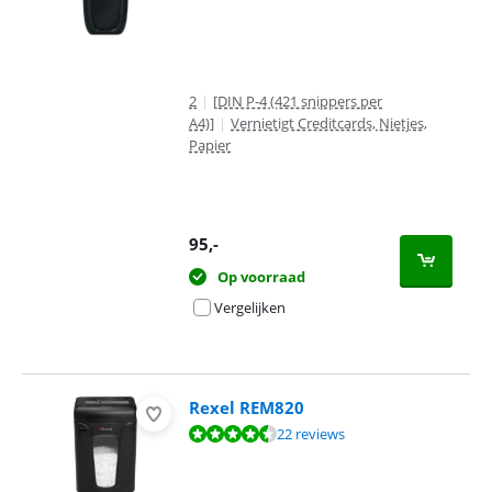
2
|
[DIN P-4 (421 snippers per
A4)]
|
Vernietigt Creditcards, Nietjes,
Papier
95
,-
Op voorraad
Vergelijken
Rexel REM820
Beoordeling is 9,4 van de 10, gebaseerd op 22 reviews.
22 reviews