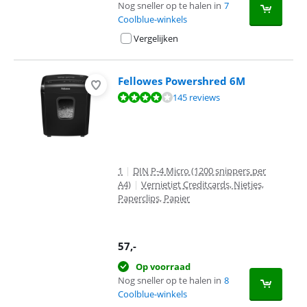
Nog sneller op te halen in
7
Coolblue-winkels
Vergelijken
Fellowes Powershred 6M
Beoordeling is 8,3 van de 10, gebaseerd op 145 reviews.
145 reviews
1
|
DIN P-4 Micro (1200 snippers per
A4)
|
Vernietigt Creditcards, Nietjes,
Paperclips, Papier
57
,-
Op voorraad
Nog sneller op te halen in
8
Coolblue-winkels