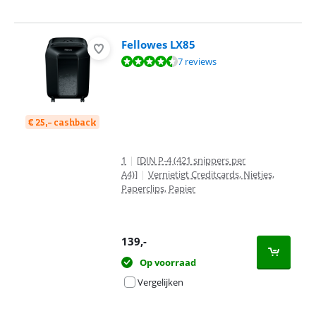
Fellowes LX85
Beoordeling is 8,5 van de 10, gebaseerd op 7 reviews.
7 reviews
€ 25,- cashback
1
|
[DIN P-4 (421 snippers per
A4)]
|
Vernietigt Creditcards, Nietjes,
Paperclips, Papier
139
,-
Op voorraad
Vergelijken