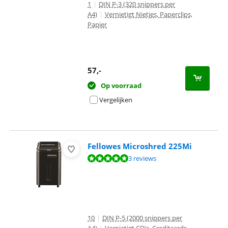
1
|
DIN P-3 (320 snippers per
A4)
|
Vernietigt Nietjes, Paperclips,
Papier
57
,-
Op voorraad
Vergelijken
Fellowes Microshred 225Mi
Beoordeling is 9,6 van de 10, gebaseerd op 3 reviews.
3 reviews
10
|
DIN P-5 (2000 snippers per