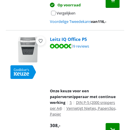
Op voorraad
Vergelijken
Voordelige Tweedekans
van
116
,-
Leitz IQ Office P5
Beoordeling is 8,9 van de 10, gebaseerd op 9 reviews.
9 reviews
Onze keuze voor een
papierversnipperaar met continue
werking
|
5
|
DIN P-5 (2000 snippers
per A4)
|
Vernietigt Nietjes, Paperclips,
Papier
308
,-