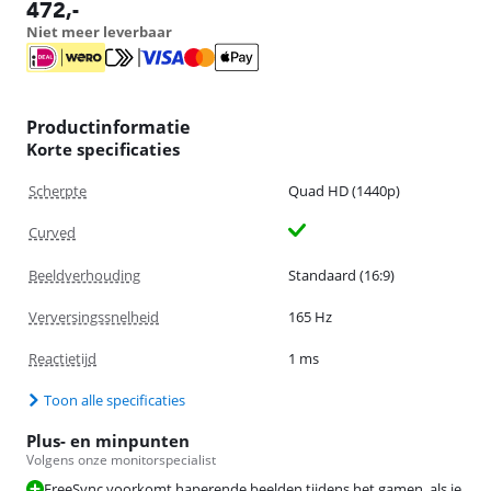
opent in nieuw tabblad
472
,-
Niet meer leverbaar
Productinformatie
Korte specificaties
Scherpte
Quad HD (1440p)
Curved
Beeldverhouding
Standaard (16:9)
Verversingssnelheid
165 Hz
Reactietijd
1 ms
Toon alle specificaties
Plus- en minpunten
Volgens onze monitorspecialist
FreeSync voorkomt haperende beelden tijdens het gamen, als je