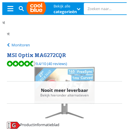
Bekijk alle
categorieën
Gratis
ruilen
Gratis
ruilen
Monitoren
MSI Optix MAG272CQR
Beoordeling is 9,4 van de 10, gebaseerd op 40 reviews.
9,4
/10
(40 reviews)
Nooit meer leverbaar
Bekijk hieronder alternatieven
Productinformatieblad