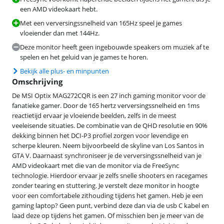
een AMD videokaart hebt.
Met een verversingssnelheid van 165Hz speel je games
vloeiender dan met 144Hz.
Deze monitor heeft geen ingebouwde speakers om muziek af te
spelen en het geluid van je games te horen.
Bekijk alle plus- en minpunten
Omschrijving
De MSI Optix MAG272CQR is een 27 inch gaming monitor voor de
fanatieke gamer. Door de 165 hertz verversingssnelheid en 1ms
reactietijd ervaar je vloeiende beelden, zelfs in de meest
veeleisende situaties. De combinatie van de QHD resolutie en 90%
dekking binnen het DCI-P3 profiel zorgen voor levendige en
scherpe kleuren. Neem bijvoorbeeld de skyline van Los Santos in
GTA V. Daarnaast synchroniseer je de verversingssnelheid van je
AMD videokaart met die van de monitor via de FreeSync
technologie. Hierdoor ervaar je zelfs snelle shooters en racegames
zonder tearing en stuttering. Je verstelt deze monitor in hoogte
voor een comfortabele zithouding tijdens het gamen. Heb je een
gaming laptop? Geen punt, verbind deze dan via de usb C kabel en
laad deze op tijdens het gamen. Of misschien ben je meer van de