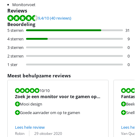
Monitorvoet
Reviews
Beoordeling is 9,4 van de 10, gebaseerd op 40 reviews.
9,4
/10
(40 reviews)
Beoordeling
5 sterren
31
4 sterren
9
3 sterren
0
2 sterren
0
1 ster
0
Meest behulpzame reviews
Beoordeling is 10 van de 10.
Beoordeling i
10
/10
Zoek je een monitor voor te gamen op
Fantas
QHD zeker en aanrader.
Mooi design
Beeldk
Goede aanrader om op te gamen
Snelle
Lees hele review
Lees hel
Beoordeling door:
Datum:
Beoordeling 
Datum:
Robin
29 oktober 2020
Van Quaq