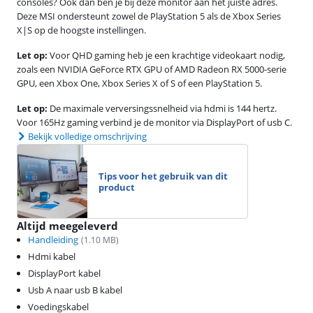
consoles? Ook dan ben je bij deze monitor aan het juiste adres.
Deze MSI ondersteunt zowel de PlayStation 5 als de Xbox Series
X|S op de hoogste instellingen.
Let op:
Voor QHD gaming heb je een krachtige videokaart nodig,
zoals een NVIDIA GeForce RTX GPU of AMD Radeon RX 5000-serie
GPU, een Xbox One, Xbox Series X of S of een PlayStation 5.
Let op:
De maximale verversingssnelheid via hdmi is 144 hertz.
Voor 165Hz gaming verbind je de monitor via DisplayPort of usb C.
Bekijk volledige omschrijving
Tips voor het gebruik van dit
product
Altijd meegeleverd
Handleiding
(
1.10
MB)
Hdmi kabel
DisplayPort kabel
Usb A naar usb B kabel
Voedingskabel