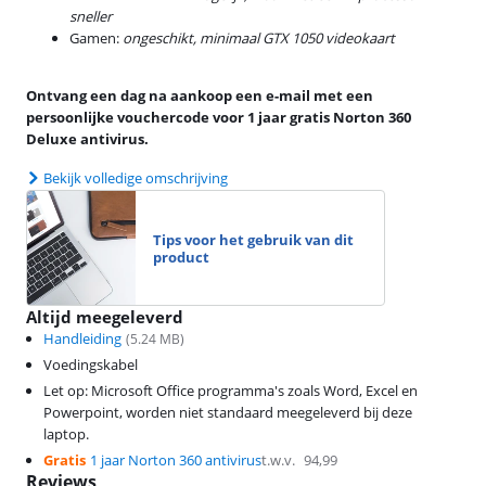
sneller
Gamen:
ongeschikt, minimaal GTX 1050 videokaart
Ontvang een dag na aankoop een e-mail met een
persoonlijke vouchercode voor 1 jaar gratis Norton 360
Deluxe antivirus.
Bekijk volledige omschrijving
Tips voor het gebruik van dit
product
Altijd meegeleverd
Handleiding
(
5.24
MB)
Voedingskabel
Let op: Microsoft Office programma's zoals Word, Excel en
Powerpoint, worden niet standaard meegeleverd bij deze
laptop.
Gratis
1 jaar Norton 360 antivirus
t.w.v.
94,99
Reviews