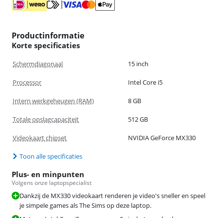
Productinformatie
Korte specificaties
Schermdiagonaal
15 inch
Processor
Intel Core i5
Intern werkgeheugen (RAM)
8 GB
Totale opslagcapaciteit
512 GB
Videokaart chipset
NVIDIA GeForce MX330
Toon alle specificaties
Plus- en minpunten
Volgens onze laptopspecialist
Dankzij de MX330 videokaart renderen je video's sneller en speel
je simpele games als The Sims op deze laptop.