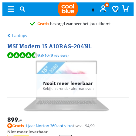
 jou uitkomt
Laptops
MSI Modern 15 A10RAS-204NL
Beoordeling is 9,3 van de 10, gebaseerd op 9 reviews.
9,3
/10
(9 reviews)
Nooit meer leverbaar
Bekijk hieronder alternatieven
899
,-
Gratis
1 jaar Norton 360 antivirus
t.w.v.
94,99
Niet meer leverbaar