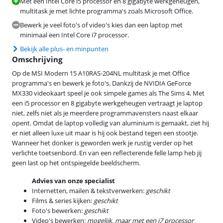
Met een Intel Core i5 processor en 8 gigabyte werkgeheugen,
multitask je met lichte programma's zoals Microsoft Office.
Bewerk je veel foto's of video's kies dan een laptop met
minimaal een Intel Core i7 processor.
Bekijk alle plus- en minpunten
Omschrijving
Op de MSI Modern 15 A10RAS-204NL multitask je met Office
programma's en bewerk je foto's. Dankzij de NVIDIA GeForce
MX330 videokaart speel je ook simpele games als The Sims 4. Met
een i5 processor en 8 gigabyte werkgeheugen vertraagt je laptop
niet, zelfs niet als je meerdere programmavensters naast elkaar
opent. Omdat de laptop volledig van aluminium is gemaakt, ziet hij
er niet alleen luxe uit maar is hij ook bestand tegen een stootje.
Wanneer het donker is geworden werk je rustig verder op het
verlichte toetsenbord. En van een reflecterende felle lamp heb jij
geen last op het ontspiegelde beeldscherm.
Advies van onze specialist
Internetten, mailen & tekstverwerken:
geschikt
Films & series kijken:
geschikt
Foto's bewerken:
geschikt
Video's bewerken:
mogelijk, maar met een i7 processor