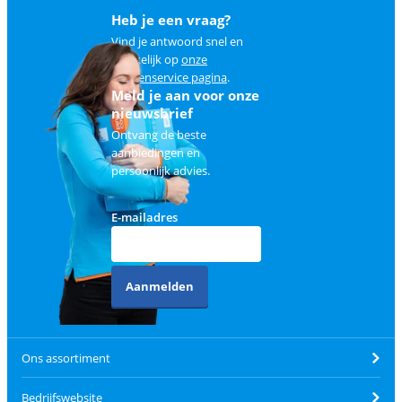
Heb je een vraag?
Vind je antwoord snel en
makkelijk op
onze
klantenservice pagina
.
Meld je aan voor onze
nieuwsbrief
Ontvang de beste
aanbiedingen en
persoonlijk advies.
E-mailadres
Aanmelden
Ons assortiment
Bedrijfswebsite