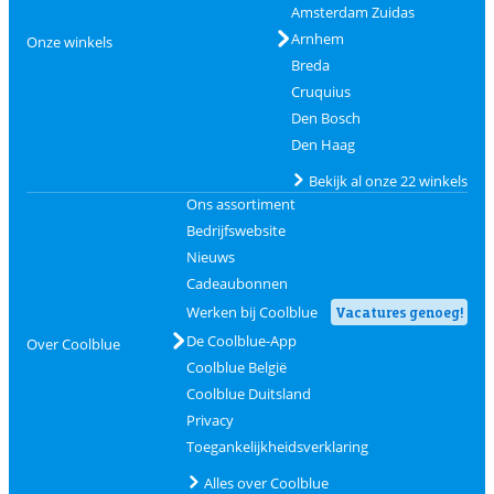
Amsterdam Zuidas
Arnhem
Onze winkels
Breda
Cruquius
Den Bosch
Den Haag
Bekijk al onze 22 winkels
Ons assortiment
Bedrijfswebsite
Nieuws
Cadeaubonnen
Werken bij Coolblue
Vacatures genoeg!
De Coolblue-App
Over Coolblue
Coolblue België
Coolblue Duitsland
Privacy
Toegankelijkheidsverklaring
Alles over Coolblue