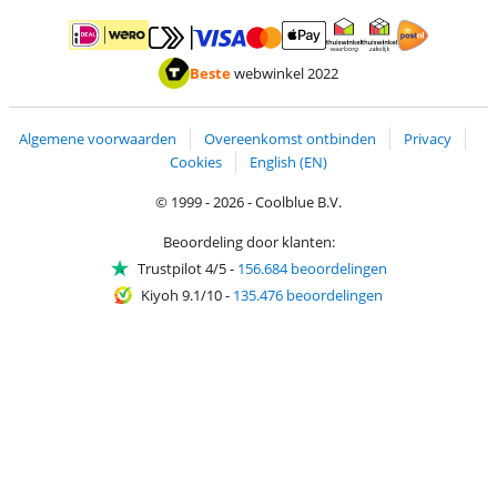
Betalen met MasterCard en Visa via ClickToPay
Betalen met ApplePay
Betalen met iDEAL | Wero
Verzending en 
Thuiswinkel waarborg
Thuiswinkel waarborg
Beste
webwinkel 2022
Algemene voorwaarden
Overeenkomst ontbinden
Privacy
Cookies
English (EN)
© 1999 - 2026 - Coolblue B.V.
Beoordeling door klanten:
Trustpilot 4/5
-
156.684 beoordelingen
Kiyoh 9.1/10
-
135.476 beoordelingen