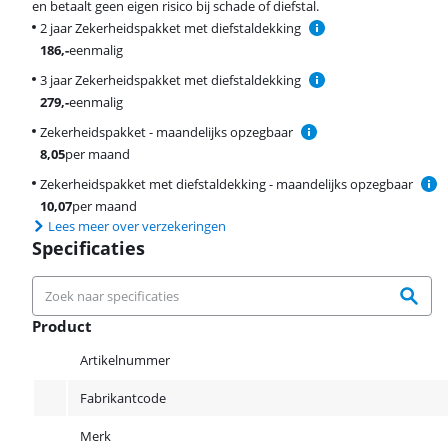
en betaalt geen eigen risico bij schade of diefstal.
2 jaar Zekerheidspakket met diefstaldekking
186
,-
eenmalig
3 jaar Zekerheidspakket met diefstaldekking
279
,-
eenmalig
Zekerheidspakket - maandelijks opzegbaar
8,05
per maand
Zekerheidspakket met diefstaldekking - maandelijks opzegbaar
10,07
per maand
Lees meer over verzekeringen
Specificaties
Product
Product
Artikelnummer
Fabrikantcode
Merk