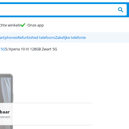
chte winkels
Onze app
artphones
Refurbished telefoons
Zakelijke telefonie
 5G
Xperia 10 III 128GB Zwart 5G
rbaar
atieven