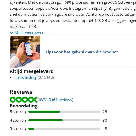
zijkanten. Met de Snapdragon 690 processor en een groot 6 GB werkgeh
soepel tussen apps als YouTube, Instagram en Spotify. Bij gemiddeld ge
snel op met een los verkrijgbare snellader. Achter op het toestel zitten
foto's samen met je apps en bestanden op het 128 GB opslaggeheugen
maximaal 1 TB.
Meer weergeven
Tips voor het gebruik van dit product
Altijd meegeleverd
Handleiding
(
0.15
MB)
Reviews
Beoordeling is 8,7 van de 10, gebaseerd op 63 reviews.
8,7
/10
(63 reviews)
Beoordeling
5 sterren
28
4 sterren
30
3 sterren
5