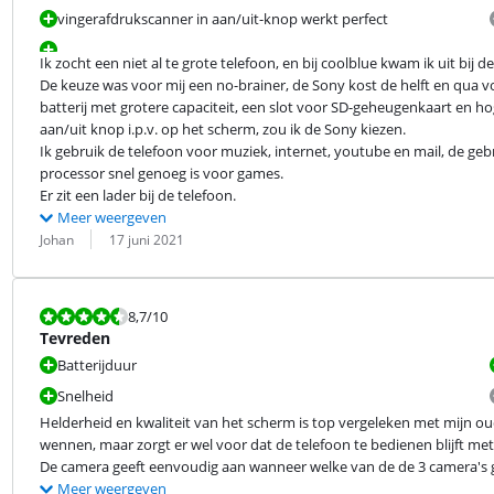
vingerafdrukscanner in aan/uit-knop werkt perfect
Ik zocht een niet al te grote telefoon, en bij coolblue kwam ik uit bij d
De keuze was voor mij een no-brainer, de Sony kost de helft en qua voo
batterij met grotere capaciteit, een slot voor SD-geheugenkaart en hog
aan/uit knop i.p.v. op het scherm, zou ik de Sony kiezen.

Ik gebruik de telefoon voor muziek, internet, youtube en mail, de gebr
processor snel genoeg is voor games.

Er zit een lader bij de telefoon.
Meer weergeven
Beoordeling door:
Datum:
Johan
17 juni 2021
Beoordeling is 8,7 van de 10.
8,7
/10
Tevreden
Batterijduur
Snelheid
Helderheid en kwaliteit van het scherm is top vergeleken met mijn o
wennen, maar zorgt er wel voor dat de telefoon te bedienen blijft met
De camera geeft eenvoudig aan wanneer welke van de de 3 camera's 
Meer weergeven