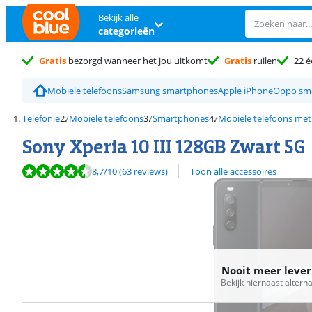
Bekijk alle
categorieën
Gratis
bezorgd wanneer het jou uitkomt
Gratis
ruilen
22 é
Mobiele telefoons
Samsung smartphones
Apple iPhone
Oppo sm
Telefonie
Mobiele telefoons
Smartphones
Mobiele telefoons met
Sony Xperia 10 III 128GB Zwart 5G
Beoordeling is 8,7 van de 10, gebaseerd op 63 reviews.
8,7
/10
(63 reviews)
Toon alle accessoires
Nooit meer leve
Bekijk hiernaast altern