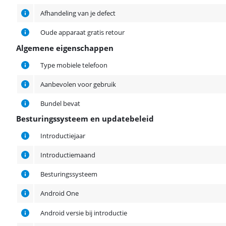
Afhandeling van je defect
Oude apparaat gratis retour
Algemene eigenschappen
Algemene eigenschappen
Type mobiele telefoon
Aanbevolen voor gebruik
Bundel bevat
Besturingssysteem en updatebeleid
Besturingssysteem en updatebeleid
Introductiejaar
Introductiemaand
Besturingssysteem
Android One
Android versie bij introductie