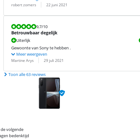
Beoordeling door:
Datum:
robert zomers
22 juni 2021
Beoordeling is 9,7 van de 10.
9,7
/10
Betrouwbaar degelijk
Uiterlijk
Gewoonte van Sony te hebben .
Meer weergeven
Beoordeling door:
Datum:
Martine Arys
29 juli 2021
Toon alle 63 reviews
p de volgende
dagen bedenktijd