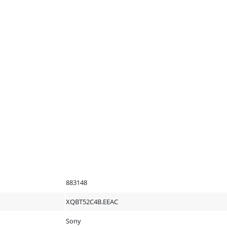
883148
XQBT52C4B.EEAC
Sony