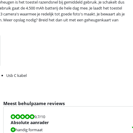
eugen is het toestel razendsnel bij gemiddeld gebruik. Je schakelt dus
bruik gaat de 4.500 mAh batterij de hele dag mee. Je laadt het toestel
 3 camera's waarmee je redelijk tot goede foto's maakt. Je bewaart als je
. Meer opslag nodig? Breid het dan uit met een geheugenkaart van
Usb C kabel
Meest behulpzame reviews
Beoordeling is 9,7 van de 10.
9,7
/10
Absolute aanrader
handig formaat