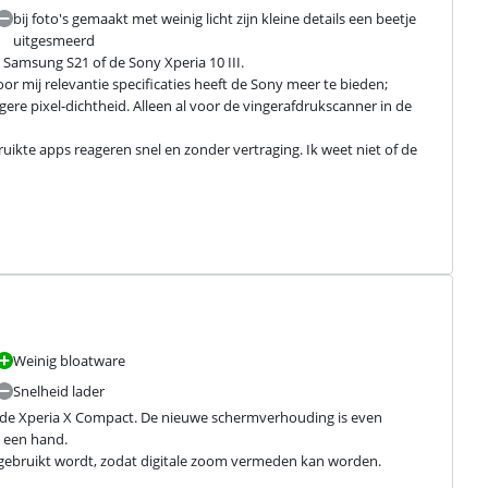
bij foto's gemaakt met weinig licht zijn kleine details een beetje
uitgesmeerd
e Samsung S21 of de Sony Xperia 10 III.

r mij relevantie specificaties heeft de Sony meer te bieden; 
ere pixel-dichtheid. Alleen al voor de vingerafdrukscanner in de 
uikte apps reageren snel en zonder vertraging. Ik weet niet of de 
Weinig bloatware
Snelheid lader
ude Xperia X Compact. De nieuwe schermverhouding is even 
 een hand.

gebruikt wordt, zodat digitale zoom vermeden kan worden.