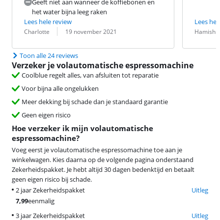
Geeft niet aan wanneer de koffiebonen en
het water bijna leeg raken
Lees hele review
Lees hel
Beoordeling door:
Datum:
Beoordeling 
Datum:
Charlotte
19 november 2021
Hamish
Toon alle 24 reviews
Verzeker je volautomatische espressomachine
Coolblue regelt alles, van afsluiten tot reparatie
Voor bijna alle ongelukken
Meer dekking bij schade dan je standaard garantie
Geen eigen risico
Hoe verzeker ik mijn volautomatische
espressomachine?
Voeg eerst je volautomatische espressomachine toe aan je
winkelwagen. Kies daarna op de volgende pagina onderstaand
Zekerheidspakket. Je hebt altijd 30 dagen bedenktijd en betaalt
geen eigen risico bij schade.
2 jaar Zekerheidspakket
Uitleg
7,99
eenmalig
3 jaar Zekerheidspakket
Uitleg