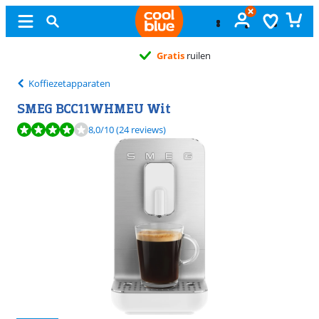
Gratis
ruilen
Koffiezetapparaten
SMEG BCC11WHMEU Wit
Beoordeling is 8,0 van de 10, gebaseerd op 24 reviews.
8,0
/10
(24 reviews)