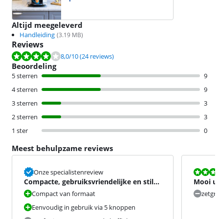
Altijd meegeleverd
Handleiding
(
3.19
MB)
Reviews
Beoordeling is 8,0 van de 10, gebaseerd op 24 reviews.
8,0
/10
(24 reviews)
Beoordeling
5 sterren
9
4 sterren
9
3 sterren
3
2 sterren
3
1 ster
0
Meest behulpzame reviews
Beoordeling i
Onze specialistenreview
Compacte, gebruiksvriendelijke en stille
Mooi ui
volautomaat
onbetro
Compact van formaat
zetgr
Eenvoudig in gebruik via 5 knoppen