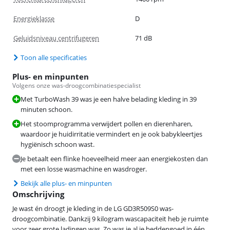
Energieklasse
D
Geluidsniveau centrifugeren
71 dB
Toon alle specificaties
Plus- en minpunten
Volgens onze was-droogcombinatiespecialist
Met TurboWash 39 was je een halve belading kleding in 39
minuten schoon.
Het stoomprogramma verwijdert pollen en dierenharen,
waardoor je huidirritatie vermindert en je ook babykleertjes
hygiënisch schoon wast.
Je betaalt een flinke hoeveelheid meer aan energiekosten dan
met een losse wasmachine en wasdroger.
Bekijk alle plus- en minpunten
Omschrijving
Je wast én droogt je kleding in de LG GD3R509S0 was-
droogcombinatie. Dankzij 9 kilogram wascapaciteit heb je ruimte
voor zeer grote ladingen was. Zo was je al je beddengoed in één