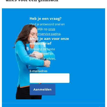
Heb je een vraag?
Vind je antwoord snel en
makkelijk op
onze
klantenservice pagina
.
Meld je aan voor onze
nieuwsbrief
Ontvang de beste
aanbiedingen en
persoonlijk advies.
E-mailadres
Aanmelden