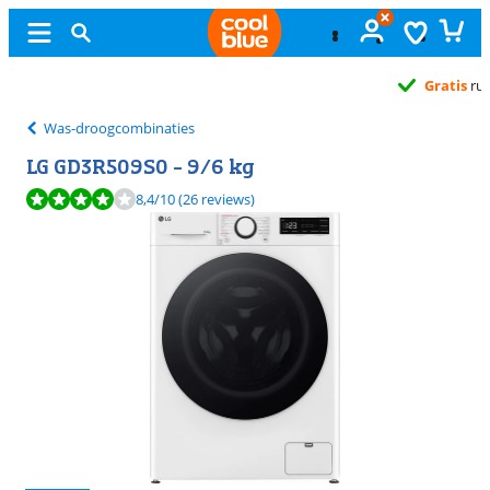
Gratis
ruilen
Was-droogcombinaties
LG GD3R509S0 - 9/6 kg
Beoordeling is 8,4 van de 10, gebaseerd op 26 reviews.
8,4
/10
(26 reviews)