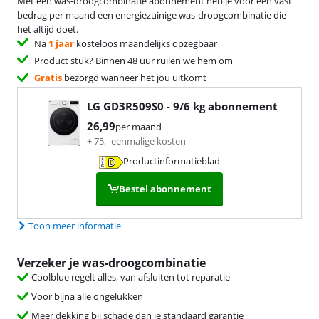
Met een was-droogcombinatie abonnement heb je voor een vast
bedrag per maand een energiezuinige was-droogcombinatie die
het altijd doet.
Na
1 jaar
kosteloos maandelijks opzegbaar
Product stuk? Binnen 48 uur ruilen we hem om
Gratis
bezorgd wanneer het jou uitkomt
LG GD3R509S0 - 9/6 kg
abonnement
26,99
per maand
+
75
,-
eenmalige kosten
Productinformatieblad
opent in nieuw tabblad
Bestel abonnement
Toon meer informatie
Verzeker je was-droogcombinatie
Coolblue regelt alles, van afsluiten tot reparatie
Voor bijna alle ongelukken
Meer dekking bij schade dan je standaard garantie