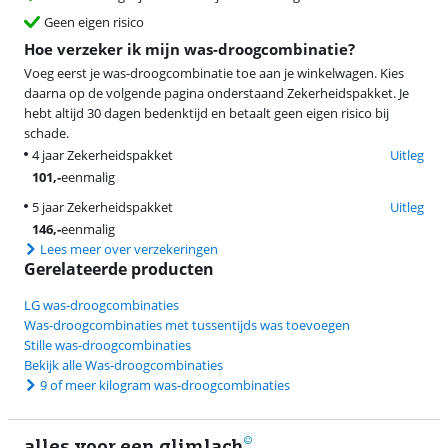
Geen eigen risico
Hoe verzeker ik mijn was-droogcombinatie?
Voeg eerst je was-droogcombinatie toe aan je winkelwagen. Kies
daarna op de volgende pagina onderstaand Zekerheidspakket. Je
hebt altijd 30 dagen bedenktijd en betaalt geen eigen risico bij
schade.
4 jaar Zekerheidspakket
Uitleg
101
,-
eenmalig
5 jaar Zekerheidspakket
Uitleg
146
,-
eenmalig
Lees meer over verzekeringen
Gerelateerde producten
LG was-droogcombinaties
Was-droogcombinaties met tussentijds was toevoegen
Stille was-droogcombinaties
Bekijk alle Was-droogcombinaties
9 of meer kilogram was-droogcombinaties
alles voor een glimlach
2