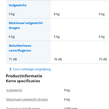
Vulgewicht
9 kg
8 kg
9 kg
Maximaal vulgewicht
drogen
6 kg
5 kg
6 kg
Geluidsniveau
centrifugeren
71 dB
76 dB
75 dB
Toon volledige vergelijking
Productinformatie
Korte specificaties
Vulgewicht
9 kg
Maximaal vulgewicht drogen
6 kg
Toerental centrifugeren
1400 rpm