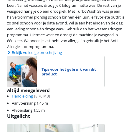
keer. Na het wassen, droog je 6 kilogram natte was. De rest van je
wasgoed hang je op een droogrek. Met TurboWash 39 was je een
halve trommel grondig schoon binnen één uur. Je favoriete outfit is
zo snel schoon voor je date avond. Wil je aan het einde van de dag
een lading schone én droge was? Gebruik dan het wassen+drogen
programma. Hiermee wast en droogt de machine je wasgoed in
één keer. Wanneer je last hebt van allergieën gebruik je het Anti-
Allergie stoomprogramma.
Bekijk volledige omschrijving
Tips voor het gebruik van dit
product
Altijd meegeleverd
Handleiding
(
8.70
MB)
Aanvoerslang 1,45 m
Afvoerslang 1,55 m
Uitgelicht