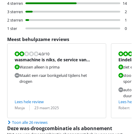
4 sterren
14
3 sterren
2
2 sterren
1
1 ster
0
Meest behulpzame reviews
Beoordeling is 4,0 van de 10.
Beoordeling i
4,0
/10
wasmachine is niks, de service van
Eindeli
Coolblue is echt top!
meer d
Wassen alleen is prima
ziet e
Maakt een raar bonkgeluid tijdens het
stoom
drogen
sport
autom
duurt 
Lees hele review
Lees hel
Beoordeling door:
Datum:
Beoordeling 
Datum:
Masja
23 maart 2025
Robert
Toon alle 26 reviews
Deze was-droogcombinatie als abonnement