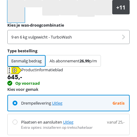
Selecteer een optie
Kies je was-droogcombinatie
9 en 6 kg vulgewicht - TurboWash
Type bestelling
Eenmalig bedrag
Als abonnement
26,99
p/m
Productinformatieblad
opent in nieuw tabblad
645
,-
Op voorraad
Kies voor gemak
Drempellevering
Uitleg
Gratis
Plaatsen en aansluiten
Uitleg
vanaf 25,-
Extra opties: installeren op trekschakelaar