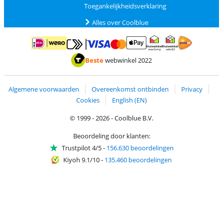
Toegankelijkheidsverklaring
Alles over Coolblue
Betalen met MasterCard en Visa via ClickToPay
Betalen met ApplePay
Betalen met iDEAL | Wero
Verzending en 
Thuiswinkel waarborg
Thuiswinkel waarborg
Beste
webwinkel 2022
Algemene voorwaarden
Overeenkomst ontbinden
Privacy
Cookies
English (EN)
© 1999 - 2026 - Coolblue B.V.
Beoordeling door klanten:
Trustpilot 4/5
-
156.630 beoordelingen
Kiyoh 9.1/10
-
135.460 beoordelingen