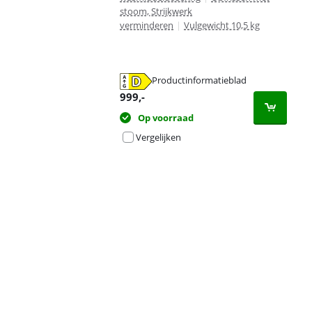
stoom, Strijkwerk
verminderen
|
Vulgewicht 10,5 kg
Productinformatieblad
opent in nieuw tabblad
999
,-
Op voorraad
Vergelijken
Advertentie