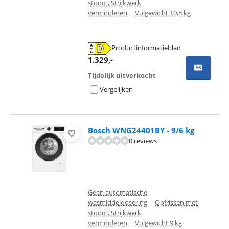
stoom, Strijkwerk
verminderen
|
Vulgewicht 10,5 kg
Productinformatieblad
opent in nieuw tabblad
1.329
,-
Tijdelijk uitverkocht
Vergelijken
Bosch WNG24401BY - 9/6 kg
0 reviews
Geen automatische
wasmiddeldosering
|
Opfrissen met
stoom, Strijkwerk
verminderen
|
Vulgewicht 9 kg