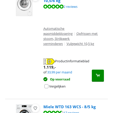
10,5/6 kg
Beoordeling is 10 van de 10, gebaseerd op 2 reviews.
2 reviews
Automatische
wasmiddeldosering
|
Opfrissen met
stoom, Strijkwerk
verminderen
|
Vulgewicht 10,5 kg
Productinformatieblad
opent in nieuw tabblad
1.119
,-
of
33,99
per maand
Op voorraad
Vergelijken
Miele WTD 163 WCS - 8/5 kg
Beoordeling is 8,8 van de 10, gebaseerd op 17 reviews.
17 reviews