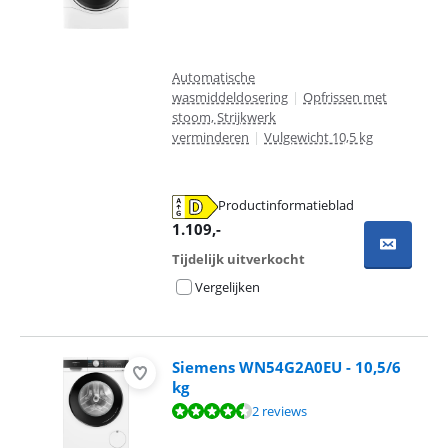
Automatische
wasmiddeldosering
|
Opfrissen met
stoom, Strijkwerk
verminderen
|
Vulgewicht 10,5 kg
Productinformatieblad
opent in nieuw tabblad
1.109
,-
Tijdelijk uitverkocht
Vergelijken
Siemens WN54G2A0EU - 10,5/6
kg
Beoordeling is 9,0 van de 10, gebaseerd op 2 reviews.
2 reviews