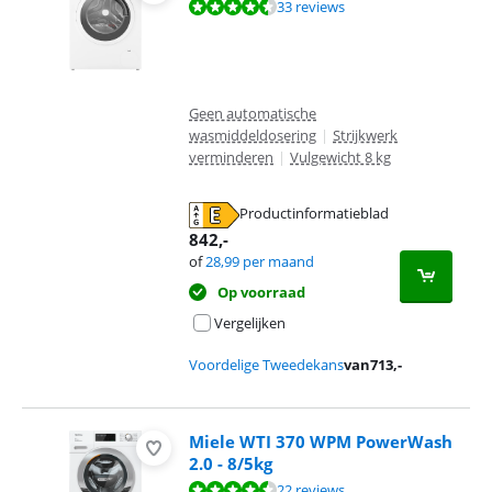
Beoordeling is 8,6 van de 10, gebaseerd op 33 reviews.
33 reviews
Geen automatische
wasmiddeldosering
|
Strijkwerk
verminderen
|
Vulgewicht 8 kg
Productinformatieblad
opent in nieuw tabblad
842
,-
of
28,99
per maand
Op voorraad
Vergelijken
Voordelige Tweedekans
van
713
,-
Miele WTI 370 WPM PowerWash
2.0 - 8/5kg
Beoordeling is 9,1 van de 10, gebaseerd op 22 reviews.
22 reviews