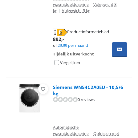
wasmiddeldosering
|
Vulgewicht 8
kg
|
Vulgewicht 5 kg
Productinformatieblad
opent in nieuw tabblad
892
,-
of
29,99
per maand
Tijdelijk uitverkocht
Vergelijken
Siemens WN54C2A0EU - 10,5/6
kg
0 reviews
Automatische
wasmiddeldosering
|
Opfrissen met