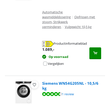
Automatische
wasmiddeldosering
|
Opfrissen met
stoom, Strijkwerk
verminderen
|
Vulgewicht 10,5 kg
Productinformatieblad
opent in nieuw tabblad
1.089
,-
Op voorraad
Vergelijken
Siemens WN54G205NL - 10,5/6
kg
Beoordeling is 9,2 van de 10, gebaseerd op 1 review.
1 review