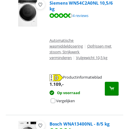
Siemens WN54C2A0NL 10,5/6
kg
Beoordeling is 9,2 van de 10, gebaseerd op 4 reviews.
4 reviews
Automatische
wasmiddeldosering
|
Opfrissen met
stoom, Strijkwerk
verminderen
|
Vulgewicht 10,5 kg
Productinformatieblad
opent in nieuw tabblad
1.109
,-
Op voorraad
Vergelijken
Bosch WNA13400NL - 8/5 kg