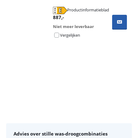
Productinformatieblad
opent in nieuw tabblad
887
,-
Niet meer leverbaar
Vergelijken
Advertentie
Advies over stille was-droogcombinaties