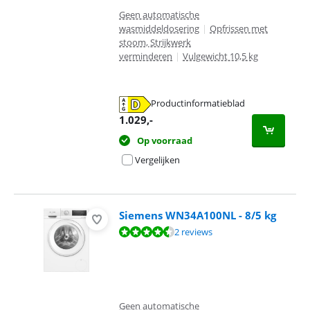
Geen automatische
wasmiddeldosering
|
Opfrissen met
stoom, Strijkwerk
verminderen
|
Vulgewicht 10,5 kg
Productinformatieblad
opent in nieuw tabblad
1.029
,-
Op voorraad
Vergelijken
Siemens WN34A100NL - 8/5 kg
Beoordeling is 8,6 van de 10, gebaseerd op 2 reviews.
2 reviews
Geen automatische