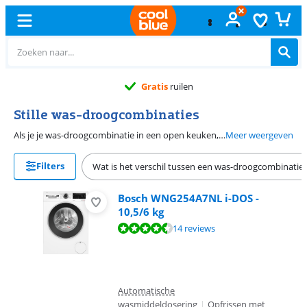
Gratis
ruilen
Stille was-droogcombinaties
Als je je was-droogcombinatie in een open keuken, vlakbij je thuiswerkplek of slaapkamer plaatst, heb je een stille was-droogcombinatie nodig. Deze heeft een geluidsniveau van 71 decibel of minder, waardoor je minder last hebt van storende geluiden tijdens het wassen. Zo ga je ongestoord verder met je werk of film, terwijl de stille automaat je kleding schoonwast en droogt. Zet je je was-droogcombinatie in een dichte ruimte? Dan is een luidere automaat geen probleem.
Meer weergeven
Filters
Wat is het verschil tussen een was-droogcombinatie 
Bosch WNG254A7NL i-DOS -
10,5/6 kg
Beoordeling is 9,2 van de 10, gebaseerd op 14 reviews.
14 reviews
Automatische
wasmiddeldosering
|
Opfrissen met