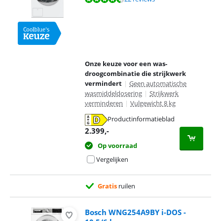
Onze keuze voor een was-
droogcombinatie die strijkwerk
vermindert
|
Geen automatische
wasmiddeldosering
|
Strijkwerk
verminderen
|
Vulgewicht 8 kg
Productinformatieblad
opent in nieuw tabblad
2.399
,-
Op voorraad
Vergelijken
Gratis
ruilen
Bosch WNG254A9BY i-DOS -