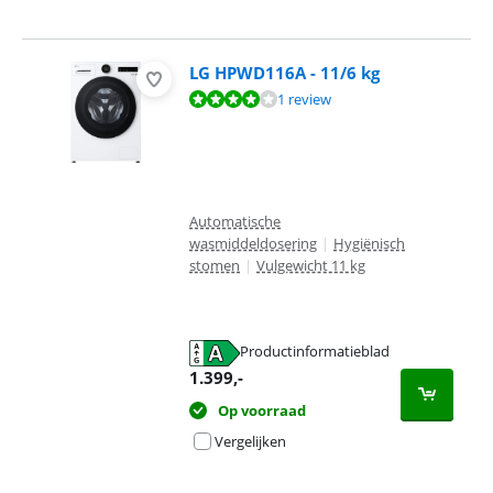
LG HPWD116A - 11/6 kg
Beoordeling is 8,4 van de 10, gebaseerd op 1 review.
1 review
Automatische
wasmiddeldosering
|
Hygiënisch
stomen
|
Vulgewicht 11 kg
Productinformatieblad
opent in nieuw tabblad
1.399
,-
Op voorraad
Vergelijken