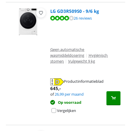
LG GD3R509S0 - 9/6 kg
Beoordeling is 8,4 van de 10, gebaseerd op 26 reviews.
26 reviews
Geen automatische
wasmiddeldosering
|
Hygiënisch
stomen
|
Vulgewicht 9 kg
Productinformatieblad
opent in nieuw tabblad
645
,-
of
26,99
per maand
Op voorraad
Vergelijken