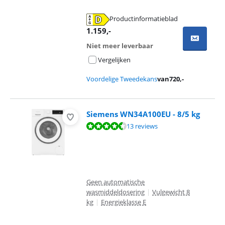
Productinformatieblad
opent in nieuw tabblad
1.159
,-
Niet meer leverbaar
Vergelijken
Voordelige Tweedekans
van
720
,-
Siemens WN34A100EU - 8/5 kg
Beoordeling is 9,0 van de 10, gebaseerd op 13 reviews.
13 reviews
Geen automatische
wasmiddeldosering
|
Vulgewicht 8
kg
|
Energieklasse E