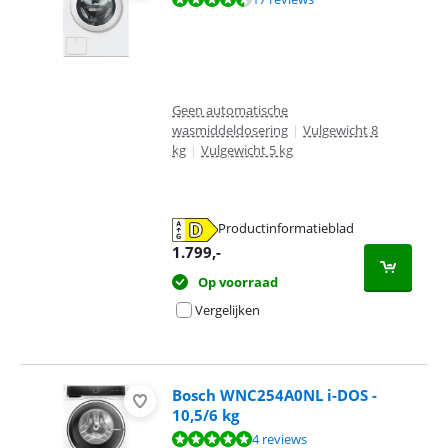
Geen automatische
wasmiddeldosering
|
Vulgewicht 8
kg
|
Vulgewicht 5 kg
Productinformatieblad
opent in nieuw tabblad
1.799
,-
Op voorraad
Vergelijken
Bosch WNC254A0NL i-DOS -
10,5/6 kg
Beoordeling is 9,7 van de 10, gebaseerd op 4 reviews.
4 reviews