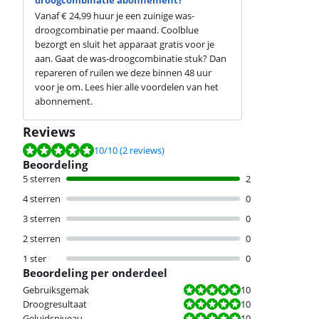
Vanaf € 24,99 huur je een zuinige was-
droogcombinatie per maand. Coolblue
bezorgt en sluit het apparaat gratis voor je
aan. Gaat de was-droogcombinatie stuk? Dan
repareren of ruilen we deze binnen 48 uur
voor je om. Lees hier alle voordelen van het
abonnement.
Reviews
Beoordeling is 10 van de 10, gebaseerd op 2 reviews.
10
/10
(2 reviews)
Beoordeling
5 sterren
2
4 sterren
0
3 sterren
0
2 sterren
0
1 ster
0
Beoordeling per onderdeel
Beoordeling is 10 van de 10.
Gebruiksgemak
10
Beoordeling is 10 van de 10.
Droogresultaat
10
Beoordeling is 10 van de 10.
Geluidsniveau
10