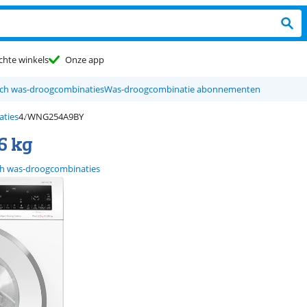
chte winkels
Onze app
ch was-droogcombinaties
Was-droogcombinatie abonnementen
aties
WNG254A9BY
6 kg
h was-droogcombinaties