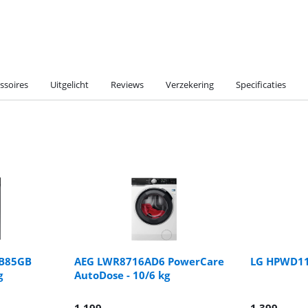
ssoires
Uitgelicht
Reviews
Verzekering
Specificaties
B85GB
AEG LWR8716AD6 PowerCare
LG HPWD116
g
AutoDose - 10/6 kg