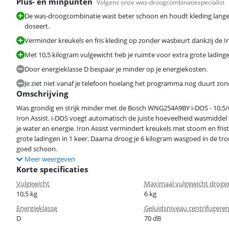
Plus- en minpunten
Volgens onze was-droogcombinatiespecialist
De was-droogcombinatie wast beter schoon en houdt kleding lange
doseert.
Verminder kreukels en fris kleding op zonder wasbeurt dankzij de 
Met 10,5 kilogram vulgewicht heb je ruimte voor extra grote ladinge
Door energieklasse D bespaar je minder op je energiekosten.
Je ziet niet vanaf je telefoon hoelang het programma nog duurt z
Omschrijving
Was grondig en strijk minder met de Bosch WNG254A9BY i-DOS - 10,5/
Iron Assist. i-DOS voegt automatisch de juiste hoeveelheid wasmiddel t
je water en energie. Iron Assist vermindert kreukels met stoom en fris
grote ladingen in 1 keer. Daarna droog je 6 kilogram wasgoed in de tro
goed schoon.
Meer weergeven
Korte specificaties
Vulgewicht
Maximaal vulgewicht droge
10,5 kg
6 kg
Energieklasse
Geluidsniveau centrifugere
D
70 dB