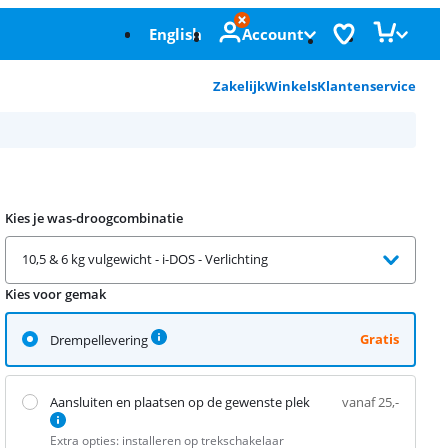
English
Account
Zakelijk
Winkels
Klantenservice
Kies je was-droogcombinatie
10,5 & 6 kg vulgewicht - i-DOS - Verlichting
Kies voor gemak
Gratis
Drempellevering
Aansluiten en plaatsen op de gewenste plek
vanaf 25,-
Extra opties: installeren op trekschakelaar