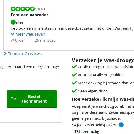
Beoordeling is 10 van de 10.
10
/10
Echt een aanrader
alles
heb ook een miele staan maar deze doet zeker niet onder. Wat een fijn
Meer weergeven
Beoordeling door:
Datum:
W Groen
29 mei 2026
Toon alle 2 reviews
Verzeker je was-droog
ag per maand een energiezuinige
Coolblue regelt alles, van afslui
Voor bijna alle ongelukken
Meer dekking bij schade dan je
Geen eigen risico
Bestel
Hoe verzeker ik mijn was-
abonnement
Voeg eerst je was-droogcombinatie
pagina onderstaand Zekerheidspakke
geen eigen risico bij schade.
4 jaar Zekerheidspakket
175
,-
eenmalig