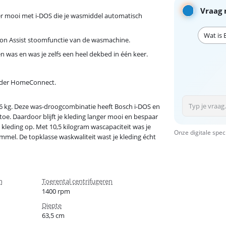
Vraag 
r mooi met i-DOS die je wasmiddel automatisch
Wat is
Iron Assist stoomfunctie van de wasmachine.
n was en was je zelfs een heel dekbed in één keer.
onder HomeConnect.
6 kg. Deze was-droogcombinatie heeft Bosch i-DOS en
oe. Daardoor blijft je kleding langer mooi en bespaar
t kleding op. Met 10,5 kilogram wascapaciteit was je
Onze digitale spec
mmel. De topklasse waskwaliteit wast je kleding écht
n
Toerental centrifugeren
1400 rpm
n
Diepte
63,5 cm