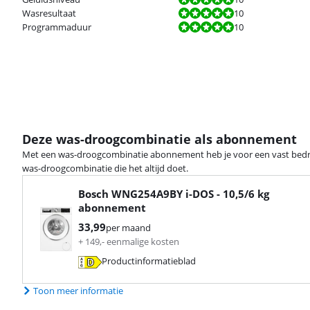
Beoordeling is 10 van de 10.
Wasresultaat
10
Beoordeling is 10 van de 10.
Programmaduur
10
Deze was-droogcombinatie als abonnement
Met een was-droogcombinatie abonnement heb je voor een vast bedr
was-droogcombinatie die het altijd doet.
Bosch WNG254A9BY i-DOS - 10,5/6 kg
abonnement
33,99
per maand
+
149
,-
eenmalige kosten
Productinformatieblad
opent in nieuw tabblad
Toon meer informatie