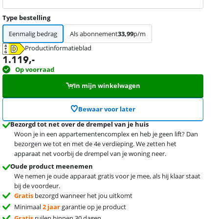
Type bestelling
Eenmalig bedrag
Als abonnement
33,99
p/m
Productinformatieblad
opent in nieuw tabblad
1.119
,-
Op voorraad
In mijn winkelwagen
Bewaar voor later
Bezorgd tot net over de drempel van je huis
Woon je in een appartementencomplex en heb je geen lift? Dan
bezorgen we tot en met de 4e verdieping. We zetten het
apparaat net voorbij de drempel van je woning neer.
Oude product meenemen
We nemen je oude apparaat gratis voor je mee, als hij klaar staat
bij de voordeur.
Gratis
bezorgd wanneer het jou uitkomt
Minimaal
2 jaar
garantie op je product
Gratis
ruilen binnen 30 dagen