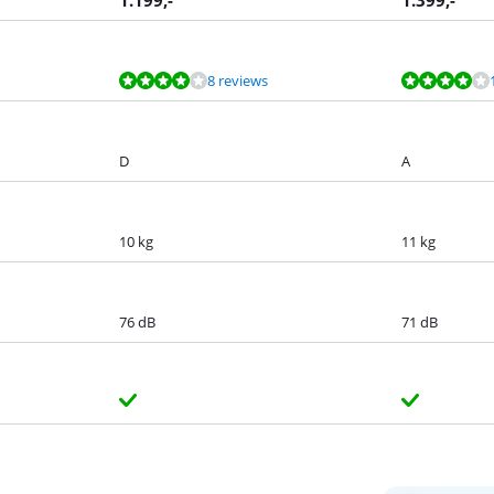
1.199
,-
1.399
,-
8 reviews
D
A
10 kg
11 kg
76 dB
71 dB