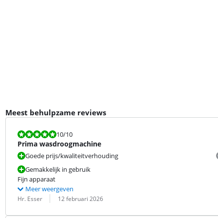
Meest behulpzame reviews
Beoordeling is 10 van de 10.
10
/10
Prima wasdroogmachine
Goede prijs/kwaliteitverhouding
Gemakkelijk in gebruik
Fijn apparaat
Meer weergeven
Beoordeling door:
Datum:
Hr. Esser
12 februari 2026