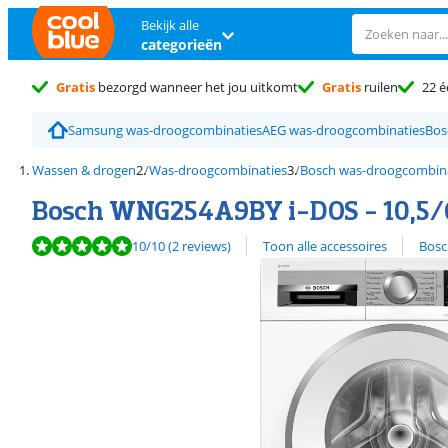
Bekijk alle
categorieën
Gratis
bezorgd wanneer het jou uitkomt
Gratis
ruilen
22 é
Samsung was-droogcombinaties
AEG was-droogcombinaties
Bos
Wassen & drogen
Was-droogcombinaties
Bosch was-droogcombin
Bosch WNG254A9BY i-DOS - 10,5/
Beoordeling is 10 van de 10, gebaseerd op 2 reviews.
Bekijk alle
10
/10
(2 reviews)
Toon alle accessoires
Bosc