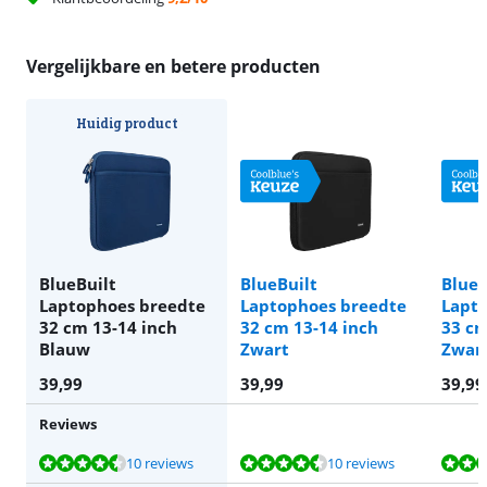
Vergelijkbare en betere producten
Huidig product
BlueBuilt
BlueBuilt
BlueB
Laptophoes breedte
Laptophoes breedte
Lapt
32 cm 13-14 inch
32 cm 13-14 inch
33 cm
Blauw
Zwart
Zwar
39,99
39,99
39,99
Reviews
Beoordeling is 8,8 van de 10, gebaseerd op 10 reviews.
Beoordeling is 8,8 van de 10, gebaseerd op 10 reviews.
Beoordeling is 9,4 van de 10, gebaseerd op 2 reviews.
Beoordeling is 8,6 van de 10, gebaseerd op 8 reviews.
Beoordeling is 8,0 van de 10, gebaseerd op 3 reviews.
10 reviews
10 reviews