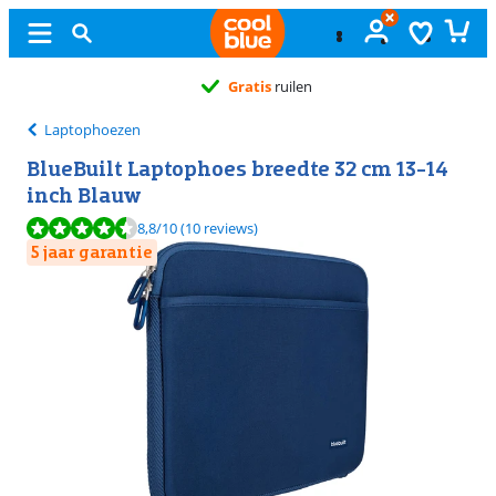
Gratis
ruilen
Laptophoezen
BlueBuilt Laptophoes breedte 32 cm 13-14
inch Blauw
Beoordeling is 8,8 van de 10, gebaseerd op 10 reviews.
8,8
/10
(10 reviews)
5 jaar garantie