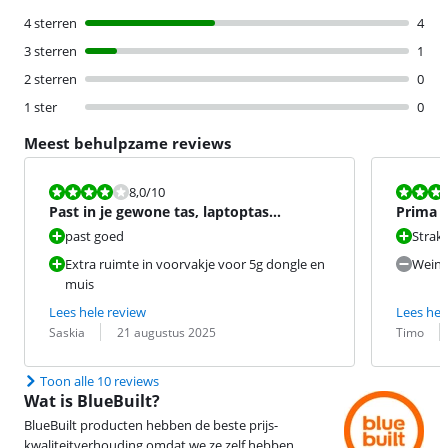
4 sterren
4
3 sterren
1
2 sterren
0
1 ster
0
Meest behulpzame reviews
Beoordeling is 8,0 van de 10.
Beoordeling i
8,0
/10
Past in je gewone tas, laptoptas
Prima
overbodig
past goed
Strak
Extra ruimte in voorvakje voor 5g dongle en
Weinig
muis
Lees hele review
Lees hel
Beoordeling door:
Datum:
Beoordeling 
Datum:
Saskia
21 augustus 2025
Timo
Toon alle 10 reviews
Wat is BlueBuilt?
BlueBuilt producten hebben de beste prijs-
kwaliteitverhouding omdat we ze zelf hebben