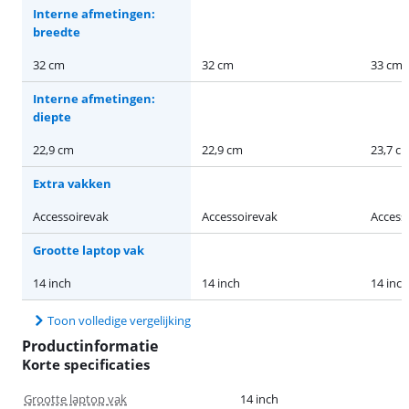
Interne afmetingen:
breedte
32 cm
32 cm
33 cm
Interne afmetingen:
diepte
22,9 cm
22,9 cm
23,7 c
Extra vakken
Accessoirevak
Accessoirevak
Access
Grootte laptop vak
14 inch
14 inch
14 inch
Toon volledige vergelijking
Productinformatie
Korte specificaties
Grootte laptop vak
14 inch