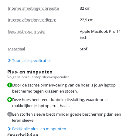
Interne afmetingen: breedte
32 cm
Interne afmetingen: diepte
22,9 cm
Geschikt voor model
Apple MacBook Pro 14
inch
Materiaal
Stof
Toon alle specificaties
Plus- en minpunten
Volgens onze laptop sleevespecialist
Door de zachte binnenvoering van de hoes is jouw laptop
beschermd tegen krassen en stoten.
Deze hoes heeft een dubbele ritssluiting, waardoor je
makkelijker je laptop eruit haalt.
Een stoffen sleeve biedt minder goede bescherming dan een
leren sleeve.
Bekijk alle plus- en minpunten
Omschrijving