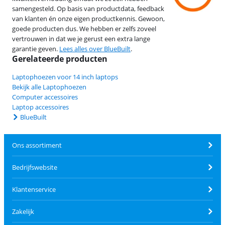
samengesteld. Op basis van productdata, feedback
van klanten én onze eigen productkennis. Gewoon,
goede producten dus. We hebben er zelfs zoveel
vertrouwen in dat we je gerust een extra lange
garantie geven.
Lees alles over BlueBuilt
.
Gerelateerde producten
Laptophoezen voor 14 inch laptops
Bekijk alle Laptophoezen
Computer accessoires
Laptop accessoires
BlueBuilt
Ons assortiment
Bedrijfswebsite
Klantenservice
Zakelijk