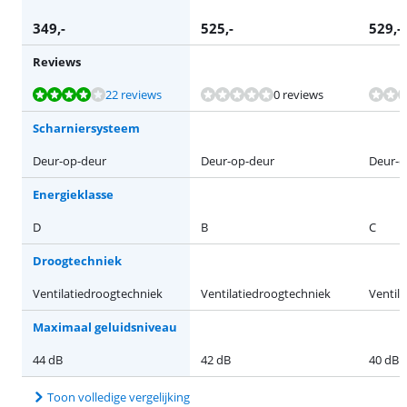
349
,-
525
,-
529
,-
Reviews
Beoordeling is 7,9 van de 10, gebaseerd op 22 reviews.
22 reviews
0 reviews
Scharniersysteem
Deur-op-deur
Deur-op-deur
Deur-o
Energieklasse
D
B
C
Droogtechniek
Ventilatiedroogtechniek
Ventilatiedroogtechniek
Ventil
Maximaal geluidsniveau
44 dB
42 dB
40 dB
Toon volledige vergelijking