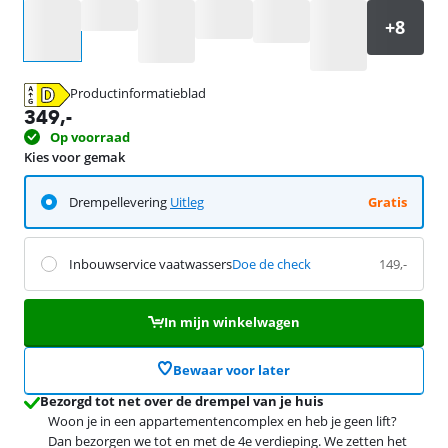
Selecteer een optie
Productinformatieblad
opent in nieuw tabblad
349
,-
Op voorraad
Kies voor gemak
Drempellevering
Uitleg
Gratis
Inbouwservice vaatwassers
Doe de check
149,-
In mijn winkelwagen
Bewaar voor later
Bezorgd tot net over de drempel van je huis
Woon je in een appartementencomplex en heb je geen lift?
Dan bezorgen we tot en met de 4e verdieping. We zetten het