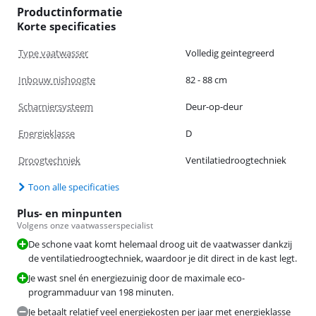
Productinformatie
Korte specificaties
Type vaatwasser
Volledig geintegreerd
Inbouw nishoogte
82 - 88 cm
Scharniersysteem
Deur-op-deur
Energieklasse
D
Droogtechniek
Ventilatiedroogtechniek
Toon alle specificaties
Plus- en minpunten
Volgens onze vaatwasserspecialist
De schone vaat komt helemaal droog uit de vaatwasser dankzij
de ventilatiedroogtechniek, waardoor je dit direct in de kast legt.
Je wast snel én energiezuinig door de maximale eco-
programmaduur van 198 minuten.
Je betaalt relatief veel energiekosten per jaar met energieklasse