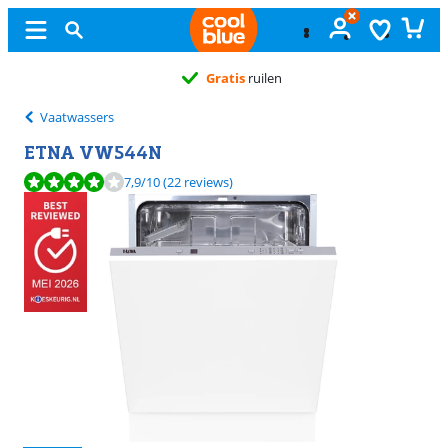
Gratis
ruilen
Vaatwassers
ETNA VW544N
Beoordeling is 7,9 van de 10, gebaseerd op 22 reviews.
7,9
/10
(22 reviews)