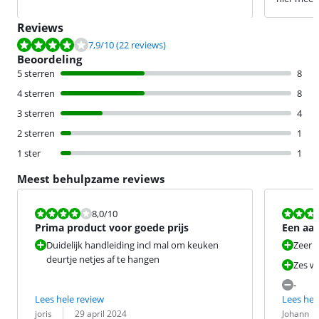
Reviews
Beoordeling is 7,9 van de 10, gebaseerd op 22 reviews.
7,9
/10
(22 reviews)
Beoordeling
5 sterren
8
4 sterren
8
3 sterren
4
2 sterren
1
1 ster
1
Meest behulpzame reviews
Beoordeling is 8,0 van de 10.
Beoordeling i
8,0
/10
Prima product voor goede prijs
Een aan
prijs.
Duidelijk handleiding incl mal om keuken
Zeer st
deurtje netjes af te hangen
Zes w
-
Lees hele review
Lees hel
Beoordeling door:
Datum:
Beoordeling 
Datum:
joris
29 april 2024
Johann