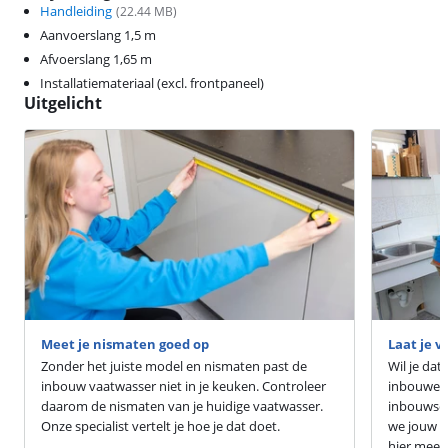
Handleiding
(
22.44
MB)
Aanvoerslang 1,5 m
Afvoerslang 1,65 m
Installatiemateriaal (excl. frontpaneel)
Uitgelicht
Meet je nismaten goed op
Laat je 
Zonder het juiste model en nismaten past de
Wil je dat
inbouw vaatwasser niet in je keuken. Controleer
inbouwen?
daarom de nismaten van je huidige vaatwasser.
inbouwser
Onze specialist vertelt je hoe je dat doet.
we jouw v
hier meer