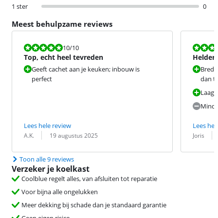
1 ster
0
Meest behulpzame reviews
Beoordeling is 10 van de 10.
Beoordeling i
10
/10
Top, echt heel tevreden
Helder,
Geeft cachet aan je keuken; inbouw is
Brede 
perfect
dan t
Laag 
Minde
Lees hele review
Lees hel
Beoordeling door:
Datum:
Beoordeling 
Datum:
A.K.
19 augustus 2025
Joris
Toon alle 9 reviews
Verzeker je koelkast
Coolblue regelt alles, van afsluiten tot reparatie
Voor bijna alle ongelukken
Meer dekking bij schade dan je standaard garantie