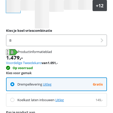
Selecteer een optie
Kies je koel-vriescombinatie
B
Productinformatieblad
opent in nieuw tabblad
1.479
,-
Voordelige Tweedekans
van
1.051
,-
Op voorraad
Kies voor gemak
Drempellevering
Uitleg
Gratis
Koelkast laten inbouwen
Uitleg
149,-
Pas je product aan