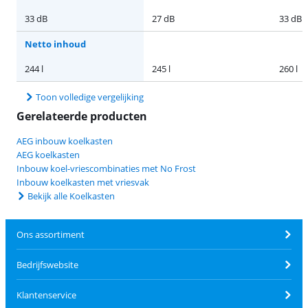
33 dB
27 dB
33 dB
Netto inhoud
244 l
245 l
260 l
Toon volledige vergelijking
Gerelateerde producten
AEG inbouw koelkasten
AEG koelkasten
Inbouw koel-vriescombinaties met No Frost
Inbouw koelkasten met vriesvak
Bekijk alle Koelkasten
Ons assortiment
Bedrijfswebsite
Klantenservice