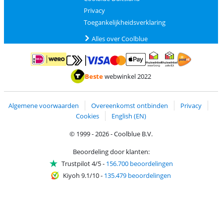
Privacy
Toegankelijkheidsverklaring
Alles over Coolblue
Betalen met MasterCard en Visa via ClickToPay
Betalen met ApplePay
Betalen met iDEAL | Wero
Verzending en 
Thuiswinkel waarborg
Thuiswinkel waarborg
Beste
webwinkel 2022
Algemene voorwaarden
Overeenkomst ontbinden
Privacy
Cookies
English (EN)
© 1999 - 2026 - Coolblue B.V.
Beoordeling door klanten:
Trustpilot 4/5
-
156.700 beoordelingen
Kiyoh 9.1/10
-
135.479 beoordelingen