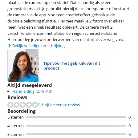
plaats je de camera op een statief. Dat is handig als je een
groepsfoto maakt. Je gebruikt hierbij de zelfontspanner of bestuurt
de camera via de app. Voor een creatief effect gebruik je de
dubbele belichtingsfunctie. Hiermee maak je 2 foto's over elkaar
heen, wat een uniek resultaat oplevert. De camera heeft 2
verschillende lenzen met allebei een eigen scherpstelafstand.
Hierdoor leg je zowel onderwerpen van dichtbij als ver weg vast.
Bekijk volledige omschrijving
Tips voor het gebruik van dit
product
Altijd meegeleverd
Handleiding
(
2.78
MB)
Reviews
Schrijf de eerste review
Beoordeling
5 sterren
0
4 sterren
0
3 sterren
0