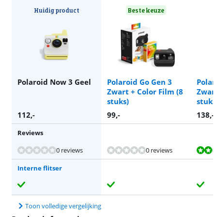
Huidig product
Beste keuze
Polaroid Now 3 Geel
Polaroid Go Gen 3
Polar
Zwart + Color Film (8
Zwart
stuks)
stuks
112
,-
99
,-
138
,-
Reviews
Beoordeling is 4,0 van de 10, gebaseerd op 1 review.
0 reviews
0 reviews
Interne flitser
Toon volledige vergelijking