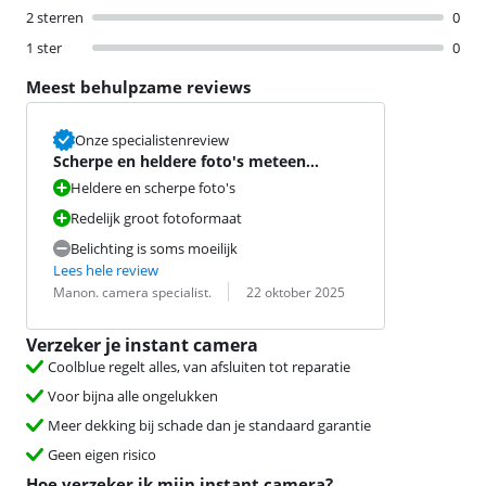
2 sterren
0
1 ster
0
Meest behulpzame reviews
Onze specialistenreview
Scherpe en heldere foto's meteen
uitgeprint.
Heldere en scherpe foto's
Redelijk groot fotoformaat
Belichting is soms moeilijk
Lees hele review
Beoordeling door:
Datum:
Manon. camera specialist.
22 oktober 2025
Verzeker je instant camera
Coolblue regelt alles, van afsluiten tot reparatie
Voor bijna alle ongelukken
Meer dekking bij schade dan je standaard garantie
Geen eigen risico
Hoe verzeker ik mijn instant camera?