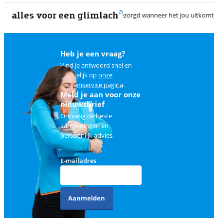
alles voor een glimlach
2
Heb je een vraag?
Vind je antwoord snel en
makkelijk op
onze
klantenservice pagina
.
Meld je aan voor onze
nieuwsbrief
Ontvang de beste
aanbiedingen en
persoonlijk advies.
E-mailadres
Aanmelden