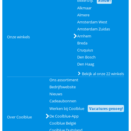
Ekkersrijt
Nieuw!
Alkmaar
Almere
Amsterdam West
Amsterdam Zuidas
Arnhem
Onze winkels
Breda
Cruquius
Den Bosch
Den Haag
Bekijk al onze 22 winkels
Ons assortiment
Bedrijfswebsite
Nieuws
Cadeaubonnen
Werken bij Coolblue
Vacatures genoeg!
De Coolblue-App
Over Coolblue
Coolblue België
Coolblue Duitsland