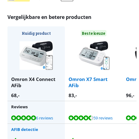
Vergelijkbare en betere producten
Huidig product
Beste keuze
Omron X4 Connect
Omron X7 Smart
Omro
AFib
AFib
68
,-
83
,-
96
,-
Reviews
Beoordeling is 9,5 van de 10, gebaseerd op 6 reviews.
Beoordeling is 9,1 van de 10, gebaseerd op 59 reviews.
Beoordeling is 9,1 van de 10, gebaseerd op 203 reviews.
Beoordeling is 8,8 van de 10, gebaseerd op 99 reviews.
6 reviews
59 reviews
AFIB detectie