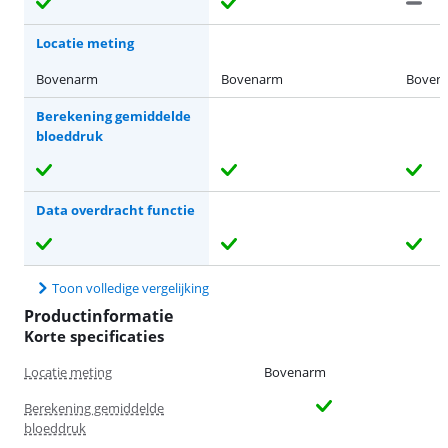
Locatie meting
Bovenarm
Bovenarm
Boven
Berekening gemiddelde
bloeddruk
Data overdracht functie
Toon volledige vergelijking
Productinformatie
Korte specificaties
Locatie meting
Bovenarm
Berekening gemiddelde
bloeddruk