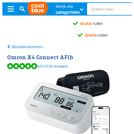
Bekijk alle
categorieën
Gratis
ruilen
Gratis
ruilen
Bloeddrukmeters
Omron X4 Connect AFib
Beoordeling is 9,5 van de 10, gebaseerd op 6 reviews.
9,5
/10
(6 reviews)