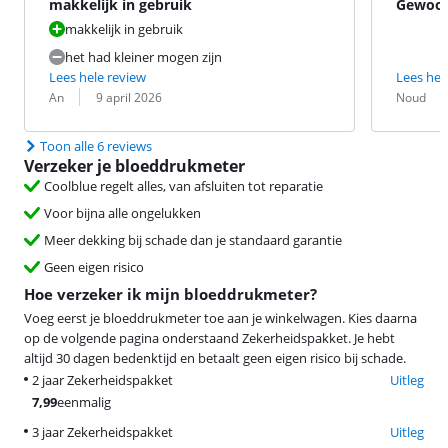
makkelijk in gebruik
Gewoon
makkelijk in gebruik
het had kleiner mogen zijn
Lees hele review
Lees hel
Beoordeling door:
Datum:
Beoordeling 
Datum:
An
9 april 2026
Noud
Toon alle 6 reviews
Verzeker je bloeddrukmeter
Coolblue regelt alles, van afsluiten tot reparatie
Voor bijna alle ongelukken
Meer dekking bij schade dan je standaard garantie
Geen eigen risico
Hoe verzeker ik mijn bloeddrukmeter?
Voeg eerst je bloeddrukmeter toe aan je winkelwagen. Kies daarna
op de volgende pagina onderstaand Zekerheidspakket. Je hebt
altijd 30 dagen bedenktijd en betaalt geen eigen risico bij schade.
2 jaar Zekerheidspakket
Uitleg
7,99
eenmalig
3 jaar Zekerheidspakket
Uitleg