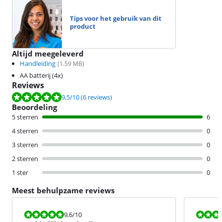
Tips voor het gebruik van dit
product
Altijd meegeleverd
Handleiding
(
1.59
MB)
AA batterij (4x)
Reviews
Beoordeling is 9,5 van de 10, gebaseerd op 6 reviews.
9,5
/10
(6 reviews)
Beoordeling
5 sterren
6
4 sterren
0
3 sterren
0
2 sterren
0
1 ster
0
Meest behulpzame reviews
Beoordeling is 9,6 van de 10.
Beoordeling i
9,6
/10