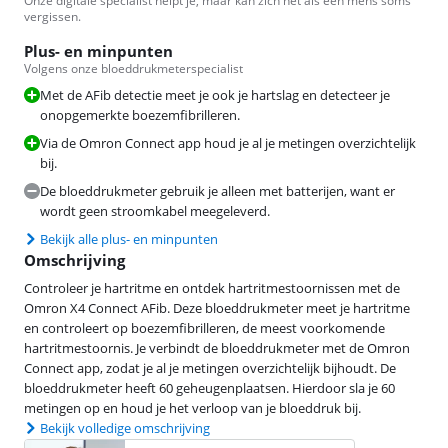
Onze digitale specialist helpt je, maar kan zich net als een mens soms
vergissen.
Plus- en minpunten
Volgens onze bloeddrukmeterspecialist
Met de AFib detectie meet je ook je hartslag en detecteer je
onopgemerkte boezemfibrilleren.
Via de Omron Connect app houd je al je metingen overzichtelijk
bij.
De bloeddrukmeter gebruik je alleen met batterijen, want er
wordt geen stroomkabel meegeleverd.
Bekijk alle plus- en minpunten
Omschrijving
Controleer je hartritme en ontdek hartritmestoornissen met de
Omron X4 Connect AFib. Deze bloeddrukmeter meet je hartritme
en controleert op boezemfibrilleren, de meest voorkomende
hartritmestoornis. Je verbindt de bloeddrukmeter met de Omron
Connect app, zodat je al je metingen overzichtelijk bijhoudt. De
bloeddrukmeter heeft 60 geheugenplaatsen. Hierdoor sla je 60
metingen op en houd je het verloop van je bloeddruk bij.
Bekijk volledige omschrijving