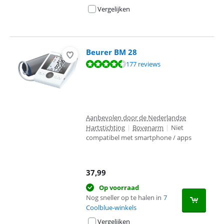
Vergelijken
Beurer BM 28
Beoordeling is 8,8 van de 10, gebaseerd op 177 reviews.
177 reviews
Aanbevolen door de Nederlandse
Hartstichting
|
Bovenarm
|
Niet
compatibel met smartphone / apps
37,99
Op voorraad
Nog sneller op te halen in
7
Coolblue-winkels
Vergelijken