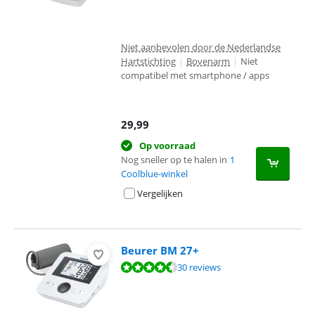
Niet aanbevolen door de Nederlandse
Hartstichting
|
Bovenarm
|
Niet
compatibel met smartphone / apps
29,99
Op voorraad
Nog sneller op te halen in
1
Coolblue-winkel
Vergelijken
Beurer BM 27+
Beoordeling is 8,6 van de 10, gebaseerd op 30 reviews.
30 reviews