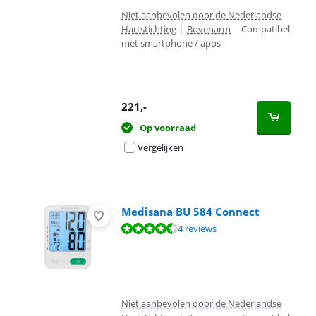
Niet aanbevolen door de Nederlandse
Hartstichting
|
Bovenarm
|
Compatibel
met smartphone / apps
221
,-
Op voorraad
Vergelijken
Medisana BU 584 Connect
Beoordeling is 8,7 van de 10, gebaseerd op 4 reviews.
4 reviews
Niet aanbevolen door de Nederlandse