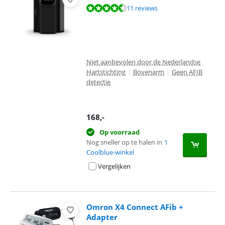
Beoordeling is 8,8 van de 10, gebaseerd op 11 reviews.
11 reviews
Niet aanbevolen door de Nederlandse
Hartstichting
|
Bovenarm
|
Geen AFIB
detectie
168
,-
Op voorraad
Nog sneller op te halen in
1
Coolblue-winkel
Vergelijken
Omron X4 Connect AFib +
Adapter