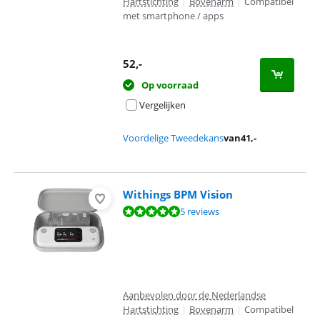
Hartstichting
|
Bovenarm
|
Compatibel
met smartphone / apps
52
,-
Op voorraad
Vergelijken
Voordelige Tweedekans
van
41
,-
Withings BPM Vision
Beoordeling is 9,5 van de 10, gebaseerd op 5 reviews.
5 reviews
Aanbevolen door de Nederlandse
Hartstichting
|
Bovenarm
|
Compatibel