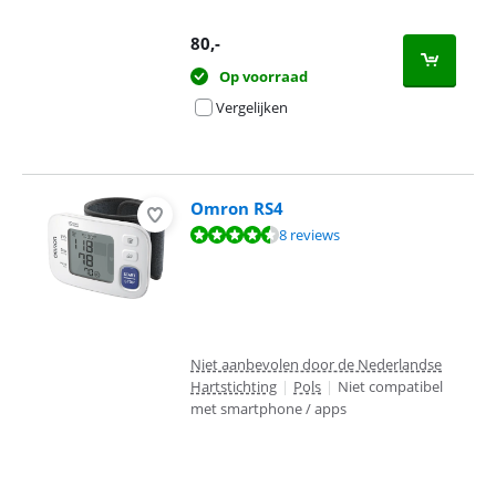
80
,-
Op voorraad
Vergelijken
Omron RS4
Beoordeling is 8,7 van de 10, gebaseerd op 8 reviews.
8 reviews
Niet aanbevolen door de Nederlandse
Hartstichting
|
Pols
|
Niet compatibel
met smartphone / apps