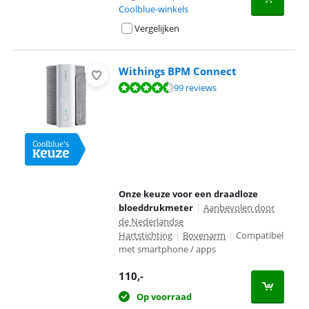
Coolblue-winkels
Vergelijken
Withings BPM Connect
Beoordeling is 8,8 van de 10, gebaseerd op 99 reviews.
99 reviews
Onze keuze voor een draadloze
bloeddrukmeter
|
Aanbevolen door
de Nederlandse
Hartstichting
|
Bovenarm
|
Compatibel
met smartphone / apps
110
,-
Op voorraad