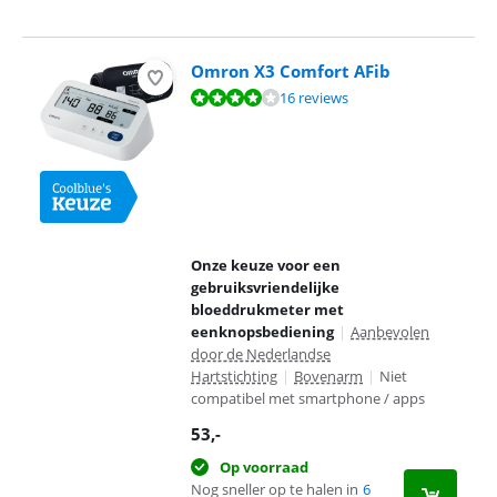
Omron X3 Comfort AFib
Beoordeling is 8,3 van de 10, gebaseerd op 16 reviews.
16 reviews
Onze keuze voor een
gebruiksvriendelijke
bloeddrukmeter met
eenknopsbediening
|
Aanbevolen
door de Nederlandse
Hartstichting
|
Bovenarm
|
Niet
compatibel met smartphone / apps
53
,-
Op voorraad
Nog sneller op te halen in
6