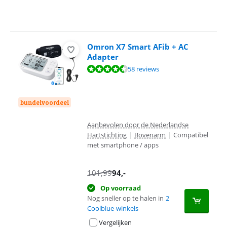
Omron X7 Smart AFib + AC
Adapter
Beoordeling is 9,0 van de 10, gebaseerd op 58 reviews.
58 reviews
bundelvoordeel
Aanbevolen door de Nederlandse
Hartstichting
|
Bovenarm
|
Compatibel
met smartphone / apps
101,99
94
,-
Op voorraad
Nog sneller op te halen in
2
Coolblue-winkels
Vergelijken