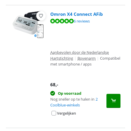
Omron X4 Connect AFib
Beoordeling is 9,5 van de 10, gebaseerd op 6 reviews.
6 reviews
Aanbevolen door de Nederlandse
Hartstichting
|
Bovenarm
|
Compatibel
met smartphone / apps
68
,-
Op voorraad
Nog sneller op te halen in
2
Coolblue-winkels
Vergelijken