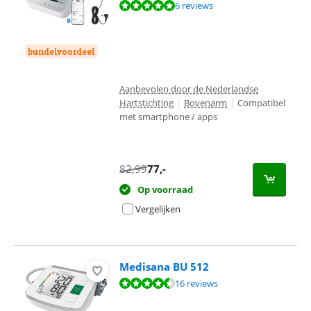
Beoordeling is 9,5 van de 10, gebaseerd op 6 reviews.
6 reviews
bundelvoordeel
Aanbevolen door de Nederlandse
Hartstichting
|
Bovenarm
|
Compatibel
met smartphone / apps
82,99
77
,-
Op voorraad
Vergelijken
Medisana BU 512
Beoordeling is 9,0 van de 10, gebaseerd op 16 reviews.
16 reviews