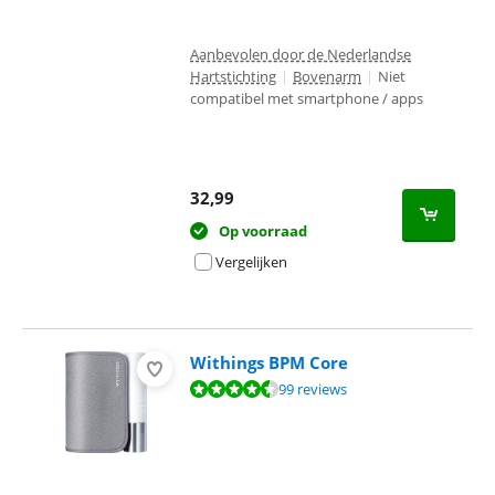
Aanbevolen door de Nederlandse
Hartstichting
|
Bovenarm
|
Niet
compatibel met smartphone / apps
32,99
Op voorraad
Vergelijken
Withings BPM Core
Beoordeling is 8,8 van de 10, gebaseerd op 99 reviews.
99 reviews