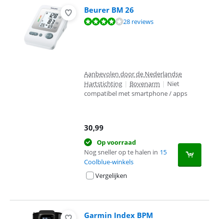
Beurer BM 26
Beoordeling is 8,2 van de 10, gebaseerd op 28 reviews.
28 reviews
Aanbevolen door de Nederlandse
Hartstichting
|
Bovenarm
|
Niet
compatibel met smartphone / apps
30,99
Op voorraad
Nog sneller op te halen in
15
Coolblue-winkels
Vergelijken
Garmin Index BPM