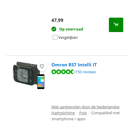
47,99
Op voorraad
Vergelijken
Omron RS7 Intelli IT
Beoordeling is 8,7 van de 10, gebaseerd op 150 reviews.
150 reviews
Niet aanbevolen door de Nederlandse
Hartstichting
|
Pols
|
Compatibel met
smartphone / apps