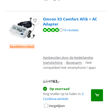
Omron X3 Comfort AFib + AC
Adapter
Beoordeling is 8,3 van de 10, gebaseerd op 16 reviews.
16 reviews
bundelvoordeel
Aanbevolen door de Nederlandse
Hartstichting
|
Bovenarm
|
Niet
compatibel met smartphone / apps
67,99
63
,-
Op voorraad
Nog sneller op te halen in
3
Coolblue-winkels
Vergelijken