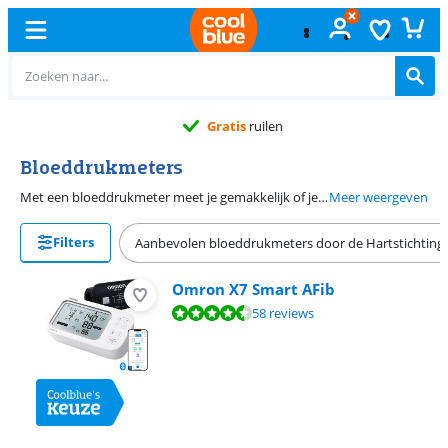
Gratis
ruilen
Bloeddrukmeters
Met een bloeddrukmeter meet je gemakkelijk of je een te hoge of een te lage bloeddruk hebt. Een hoge bloeddruk voel je vaak zelf niet, maar verhoogt wel je kans op een beroerte of hartaanval. Gelukkig meet je thuis gemakkelijk je bloeddruk met een bovenarm of een pols bloeddrukmeter. De polsbloeddrukmeter is klein waardoor je makkelijk onderweg metingen uitvoert. De Hartstichting raadt de bovenarmmeter aan omdat deze het meest betrouwbaar is. Bij een thuismeting mag de bovendruk niet hoger zijn dan 135 mmHg en moet de onderdruk onder de 85 mmHg blijven.
Meer weergeven
Filters
Aanbevolen bloeddrukmeters door de Hartstichting
Omron X7 Smart AFib
Beoordeling is 9,0 van de 10, gebaseerd op 58 reviews.
58 reviews