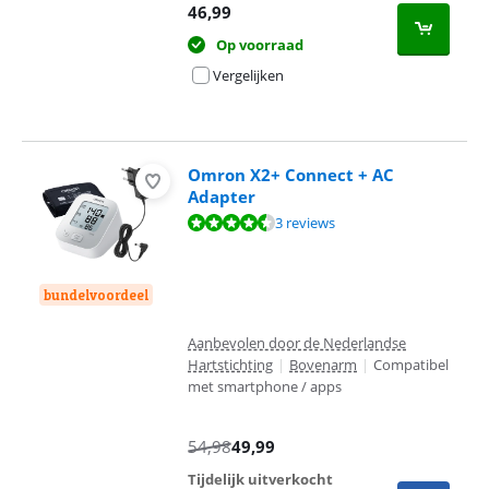
46,99
Op voorraad
Vergelijken
Omron X2+ Connect + AC
Adapter
Beoordeling is 9,3 van de 10, gebaseerd op 3 reviews.
3 reviews
bundelvoordeel
Aanbevolen door de Nederlandse
Hartstichting
|
Bovenarm
|
Compatibel
met smartphone / apps
54,98
49,99
Tijdelijk uitverkocht