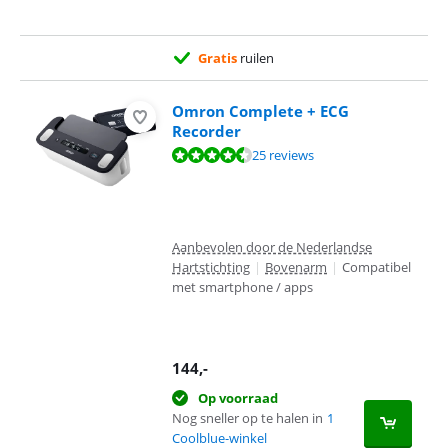
Gratis
ruilen
Omron Complete + ECG
Recorder
Beoordeling is 9,0 van de 10, gebaseerd op 25 reviews.
25 reviews
Aanbevolen door de Nederlandse
Hartstichting
|
Bovenarm
|
Compatibel
met smartphone / apps
144
,-
Op voorraad
Nog sneller op te halen in
1
Coolblue-winkel