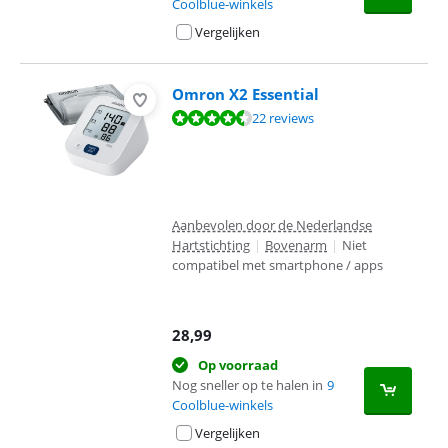
Coolblue-winkels
Vergelijken
Omron X2 Essential
Beoordeling is 8,8 van de 10, gebaseerd op 22 reviews.
22 reviews
Aanbevolen door de Nederlandse
Hartstichting
|
Bovenarm
|
Niet
compatibel met smartphone / apps
28,99
Op voorraad
Nog sneller op te halen in
9
Coolblue-winkels
Vergelijken