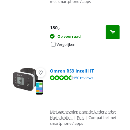
met smartphone / apps
180
,-
Op voorraad
Vergelijken
Omron RS3 Intelli IT
Beoordeling is 8,7 van de 10, gebaseerd op 150 reviews.
150 reviews
Niet aanbevolen door de Nederlandse
Hartstichting
|
Pols
|
Compatibel met
smartphone / apps