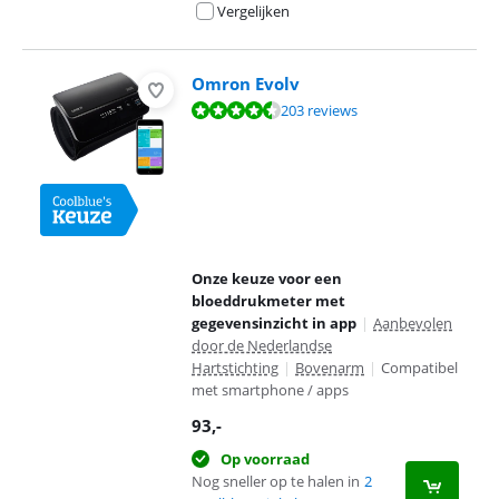
Vergelijken
Omron Evolv
Beoordeling is 9,1 van de 10, gebaseerd op 203 reviews.
203 reviews
Onze keuze voor een
bloeddrukmeter met
gegevensinzicht in app
|
Aanbevolen
door de Nederlandse
Hartstichting
|
Bovenarm
|
Compatibel
met smartphone / apps
93
,-
Op voorraad
Nog sneller op te halen in
2