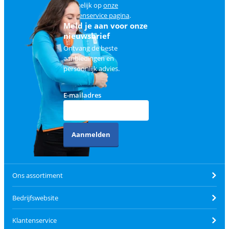
makkelijk op
onze
klantenservice pagina
.
Meld je aan voor onze
nieuwsbrief
Ontvang de beste
aanbiedingen en
persoonlijk advies.
E-mailadres
Aanmelden
Ons assortiment
Bedrijfswebsite
Klantenservice