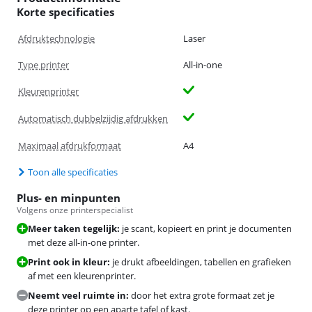
Korte specificaties
Afdruktechnologie
Laser
Type printer
All-in-one
Kleurenprinter
Automatisch dubbelzijdig afdrukken
Maximaal afdrukformaat
A4
Toon alle specificaties
Plus- en minpunten
Volgens onze printerspecialist
Meer taken tegelijk:
je scant, kopieert en print je documenten
met deze all-in-one printer.
Print ook in kleur:
je drukt afbeeldingen, tabellen en grafieken
af met een kleurenprinter.
Neemt veel ruimte in:
door het extra grote formaat zet je
deze printer op een aparte tafel of kast.