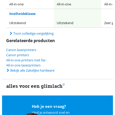
All-in-one
All-in-one
All-in-
Snelheidsklasse
Uitstekend
Uitstekend
Zeer g
Toon volledige vergelijking
Gerelateerde producten
Canon laserprinters
Canon printers
All-in-one printers met fax
All-in-one laserprinters
Bekijk alle Zakelijke hardware
alles voor een glimlach
2
Heb je een vraag?
Vind je antwoord snel en