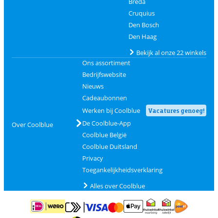
Breda
Cruquius
Den Bosch
Den Haag
Bekijk al onze 22 winkels
Ons assortiment
Bedrijfswebsite
Nieuws
Cadeaubonnen
Werken bij Coolblue
Vacatures genoeg!
De Coolblue-App
Over Coolblue
Coolblue België
Coolblue Duitsland
Privacy
Toegankelijkheidsverklaring
Alles over Coolblue
Betalen met MasterCard en Visa via ClickToPay