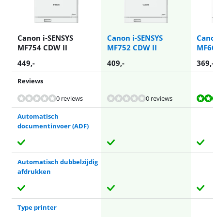
Canon i-SENSYS
Canon i-SENSYS
Canon
MF754 CDW II
MF752 CDW II
MF66
449
,-
409
,-
369
,-
Reviews
Beoordeling is 9,4 van de 10, gebaseerd op 2 reviews.
0 reviews
0 reviews
Automatisch
documentinvoer (ADF)
Automatisch dubbelzijdig
afdrukken
Type printer