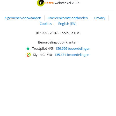
Betalen met ApplePay
Betalen met iDEAL | Wero
Verzending en 
Thuiswinkel waarborg
Thuiswinkel waarborg
Beste
webwinkel 2022
Algemene voorwaarden
Overeenkomst ontbinden
Privacy
Cookies
English (EN)
© 1999 - 2026 - Coolblue B.V.
Beoordeling door klanten:
Trustpilot 4/5
-
156.666 beoordelingen
Kiyoh 9.1/10
-
135.471 beoordelingen