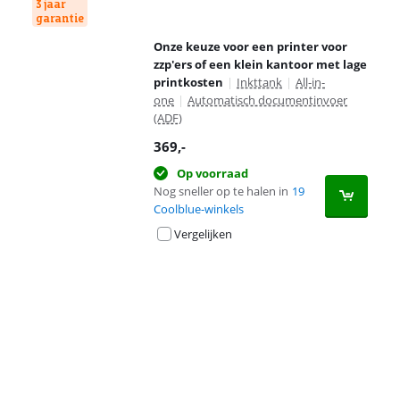
3 jaar
garantie
Onze keuze voor een printer voor
zzp'ers of een klein kantoor met lage
printkosten
|
Inkttank
|
All-in-
one
|
Automatisch documentinvoer
(ADF)
369
,-
Op voorraad
Nog sneller op te halen in
19
Coolblue-winkels
Vergelijken
Advertentie