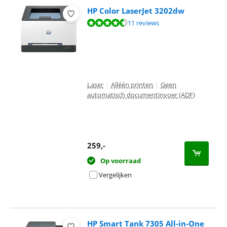
HP Color LaserJet 3202dw
Beoordeling is 8,9 van de 10, gebaseerd op 11 reviews.
11 reviews
Laser
|
Alléén printen
|
Geen
automatisch documentinvoer (ADF)
259
,-
Op voorraad
Vergelijken
HP Smart Tank 7305 All-in-One