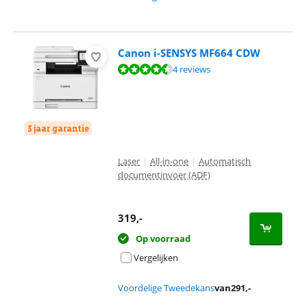
Canon i-SENSYS MF664 CDW
Beoordeling is 9,0 van de 10, gebaseerd op 4 reviews.
4 reviews
3 jaar garantie
Laser
|
All-in-one
|
Automatisch
documentinvoer (ADF)
319
,-
Op voorraad
Vergelijken
Voordelige Tweedekans
van
291
,-