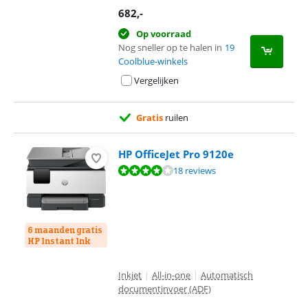
682
,-
Op voorraad
Nog sneller op te halen in
19
Coolblue-winkels
Vergelijken
Gratis
ruilen
HP OfficeJet Pro 9120e
Beoordeling is 7,9 van de 10, gebaseerd op 18 reviews.
18 reviews
6 maanden gratis
HP Instant Ink
Inkjet
|
All-in-one
|
Automatisch
documentinvoer (ADF)