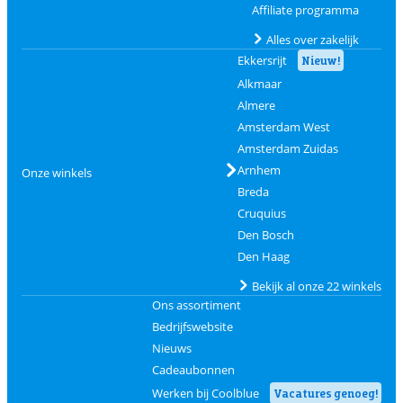
Affiliate programma
Alles over zakelijk
Ekkersrijt
Nieuw!
Alkmaar
Almere
Amsterdam West
Amsterdam Zuidas
Arnhem
Onze winkels
Breda
Cruquius
Den Bosch
Den Haag
Bekijk al onze 22 winkels
Ons assortiment
Bedrijfswebsite
Nieuws
Cadeaubonnen
Werken bij Coolblue
Vacatures genoeg!