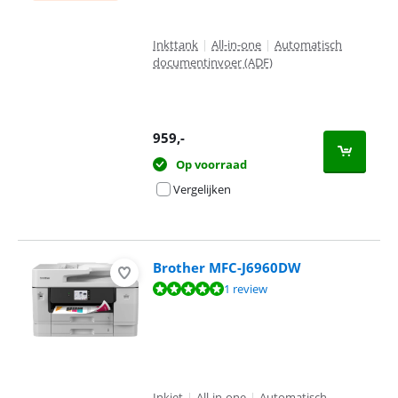
Inkttank
|
All-in-one
|
Automatisch
documentinvoer (ADF)
959
,-
Op voorraad
Vergelijken
Brother MFC-J6960DW
Beoordeling is 9,6 van de 10, gebaseerd op 1 review.
1 review
Inkjet
|
All-in-one
|
Automatisch