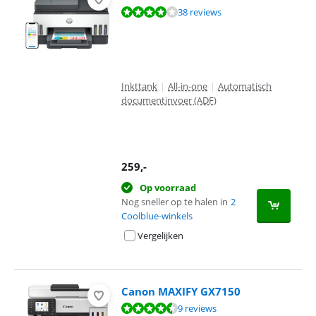
Beoordeling is 8,4 van de 10, gebaseerd op 38 reviews.
38 reviews
Inkttank
|
All-in-one
|
Automatisch
documentinvoer (ADF)
259
,-
Op voorraad
Nog sneller op te halen in
2
Coolblue-winkels
Vergelijken
Canon MAXIFY GX7150
Beoordeling is 8,8 van de 10, gebaseerd op 9 reviews.
9 reviews