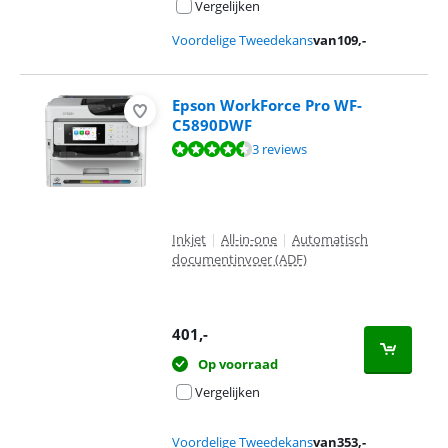
Vergelijken
Voordelige Tweedekans
van
109
,-
Epson WorkForce Pro WF-
C5890DWF
Beoordeling is 9,1 van de 10, gebaseerd op 3 reviews.
3 reviews
Inkjet
|
All-in-one
|
Automatisch
documentinvoer (ADF)
401
,-
Op voorraad
Vergelijken
Voordelige Tweedekans
van
353
,-