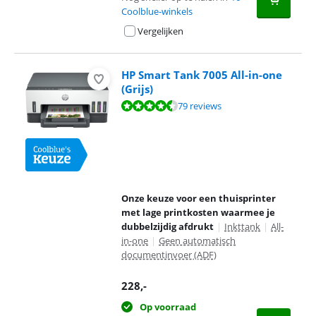
Coolblue-winkels
Vergelijken
HP Smart Tank 7005 All-in-one
(Grijs)
Beoordeling is 8,7 van de 10, gebaseerd op 79 reviews.
79 reviews
Onze keuze voor een thuisprinter
met lage printkosten waarmee je
dubbelzijdig afdrukt
|
Inkttank
|
All-
in-one
|
Geen automatisch
documentinvoer (ADF)
228
,-
Op voorraad