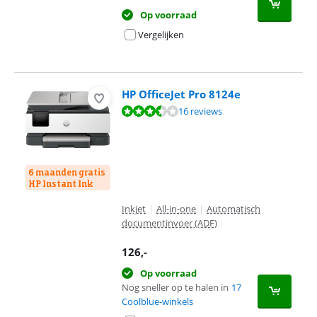
Op voorraad
Vergelijken
HP OfficeJet Pro 8124e
Beoordeling is 7,2 van de 10, gebaseerd op 16 reviews.
16 reviews
6 maanden gratis
HP Instant Ink
Inkjet
|
All-in-one
|
Automatisch
documentinvoer (ADF)
126
,-
Op voorraad
Nog sneller op te halen in
17
Coolblue-winkels