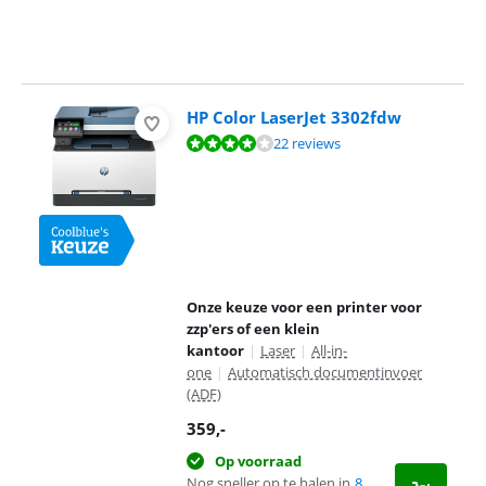
HP Color LaserJet 3302fdw
Beoordeling is 8,3 van de 10, gebaseerd op 22 reviews.
22 reviews
Onze keuze voor een printer voor
zzp'ers of een klein
kantoor
|
Laser
|
All-in-
one
|
Automatisch documentinvoer
(ADF)
359
,-
Op voorraad
Nog sneller op te halen in
8