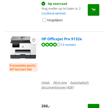
Op voorraad
Nog sneller op te halen in
2
Coolblue-winkels
Vergelijken
HP OfficeJet Pro 9132e
Beoordeling is 8,2 van de 10, gebaseerd op 13 reviews.
13 reviews
6 maanden gratis
HP Instant Ink
Inkjet
|
All-in-one
|
Automatisch
documentinvoer (ADF)
266
,-