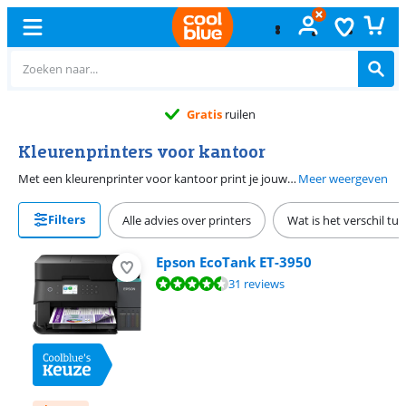
Gratis
ruilen
Kleurenprinters voor kantoor
Met een kleurenprinter voor kantoor print je jouw werkdocumenten in kleur af. Zo staan grafieken en tabellen mooi op papier. Deze zakelijke kleurenprinters hebben een snelle afdruksnelheid en een invoercapaciteit van minstens 100 vellen. Dat maakt de printers geschikt voor kantoor. Een kleuren laserprinter drukt sneller en goedkoper af dan een inkjet kleurenprinter. Maar een inkjet kleurenprinter is geschikt als je afbeeldingen print. De printers hebben vaak ook handige functies zoals automatisch dubbelzijdig afdrukken of een automatische documentinvoer.
Meer weergeven
Filters
Alle advies over printers
Wat is het verschil tus
Epson EcoTank ET-3950
Beoordeling is 8,6 van de 10, gebaseerd op 31 reviews.
31 reviews