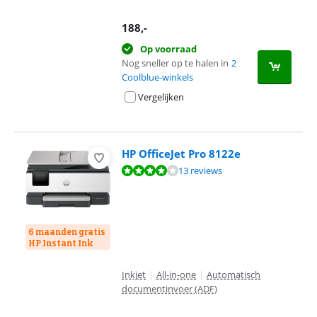
188
,-
Op voorraad
Nog sneller op te halen in
2
Coolblue-winkels
Vergelijken
HP OfficeJet Pro 8122e
Beoordeling is 8,0 van de 10, gebaseerd op 13 reviews.
13 reviews
6 maanden gratis
HP Instant Ink
Inkjet
|
All-in-one
|
Automatisch
documentinvoer (ADF)