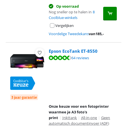
Op voorraad
Nog sneller op te halen in
8
Coolblue-winkels
Vergelijken
Voordelige Tweedekans
van
185
,-
Epson EcoTank ET-8550
Beoordeling is 8,9 van de 10, gebaseerd op 64 reviews.
64 reviews
3 jaar garantie
Onze keuze voor een fotoprinter
waarmee je A3 foto's
print
|
Inkttank
|
All-in-one
|
Geen
automatisch documentinvoer (ADF)