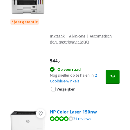
3 jaar garantie
Inkttank
|
All-in-one
|
Automatisch
documentinvoer (ADF)
544
,-
Op voorraad
Nog sneller op te halen in
2
Coolblue-winkels
Vergelijken
HP Color Laser 150nw
Beoordeling is 8,2 van de 10, gebaseerd op 31 reviews.
31 reviews