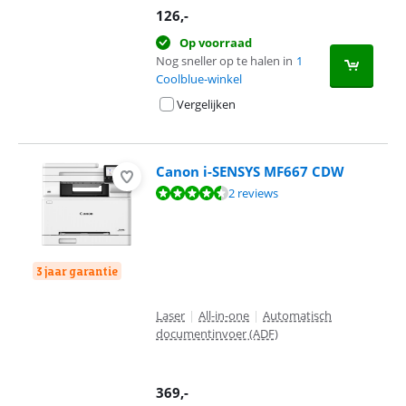
126
,-
Op voorraad
Nog sneller op te halen in
1
Coolblue-winkel
Vergelijken
Canon i-SENSYS MF667 CDW
Beoordeling is 9,4 van de 10, gebaseerd op 2 reviews.
2 reviews
3 jaar garantie
Laser
|
All-in-one
|
Automatisch
documentinvoer (ADF)
369
,-