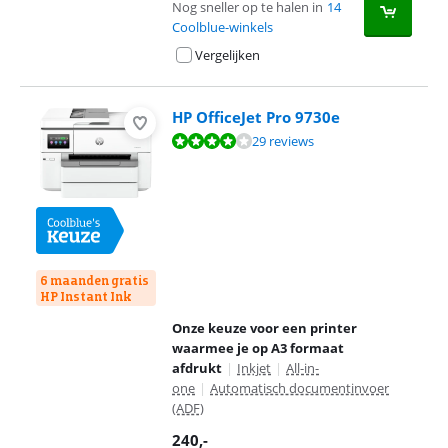
Nog sneller op te halen in
14
Coolblue-winkels
Vergelijken
HP OfficeJet Pro 9730e
Beoordeling is 8,2 van de 10, gebaseerd op 29 reviews.
29 reviews
6 maanden gratis
HP Instant Ink
Onze keuze voor een printer
waarmee je op A3 formaat
afdrukt
|
Inkjet
|
All-in-
one
|
Automatisch documentinvoer
(ADF)
240
,-