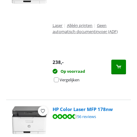
Laser
|
Alléén printen
|
Geen
automatisch documentinvoer (ADF)
238
,-
Op voorraad
Vergelijken
HP Color Laser MFP 178nw
Beoordeling is 8,6 van de 10, gebaseerd op 56 reviews.
56 reviews