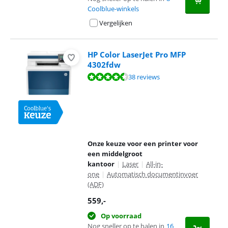
Coolblue-winkels
Vergelijken
HP Color LaserJet Pro MFP
4302fdw
Beoordeling is 8,7 van de 10, gebaseerd op 38 reviews.
38 reviews
Onze keuze voor een printer voor
een middelgroot
kantoor
|
Laser
|
All-in-
one
|
Automatisch documentinvoer
(ADF)
559
,-
Op voorraad
Nog sneller op te halen in
16