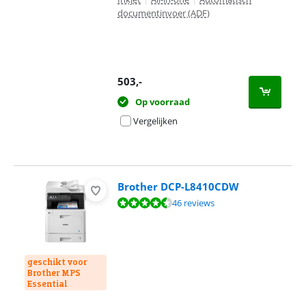
documentinvoer (ADF)
503
,-
Op voorraad
Vergelijken
Brother DCP-L8410CDW
Beoordeling is 8,6 van de 10, gebaseerd op 46 reviews.
46 reviews
geschikt voor
Brother MPS
Essential