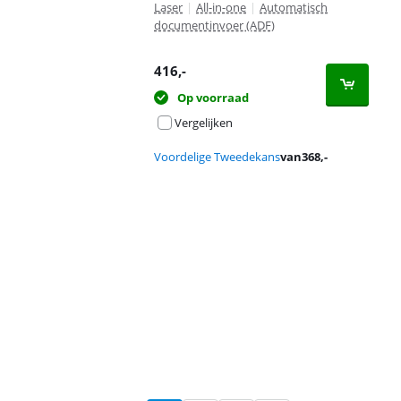
Laser
|
All-in-one
|
Automatisch
documentinvoer (ADF)
416
,-
Op voorraad
Vergelijken
Voordelige Tweedekans
van
368
,-
Advertentie