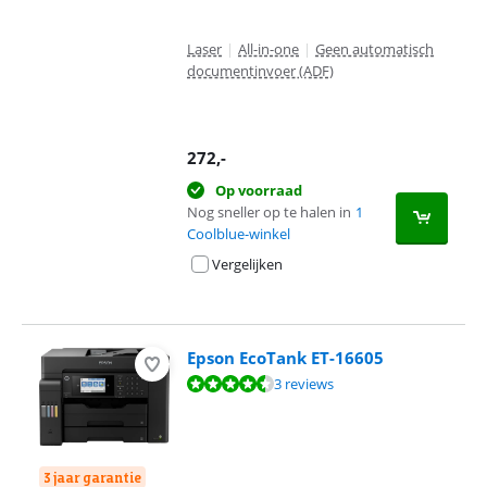
Laser
|
All-in-one
|
Geen automatisch
documentinvoer (ADF)
272
,-
Op voorraad
Nog sneller op te halen in
1
Coolblue-winkel
Vergelijken
Epson EcoTank ET-16605
Beoordeling is 9,1 van de 10, gebaseerd op 3 reviews.
3 reviews
3 jaar garantie