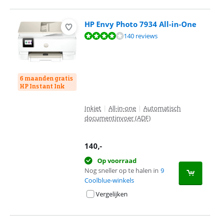
HP Envy Photo 7934 All-in-One
Beoordeling is 8,2 van de 10, gebaseerd op 140 reviews.
140 reviews
6 maanden gratis
HP Instant Ink
Inkjet
|
All-in-one
|
Automatisch
documentinvoer (ADF)
140
,-
Op voorraad
Nog sneller op te halen in
9
Coolblue-winkels
Vergelijken