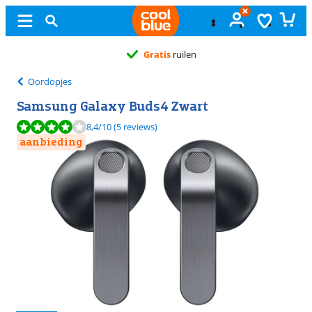
Gratis
ruilen
Oordopjes
Samsung Galaxy Buds4 Zwart
Beoordeling is 8,4 van de 10, gebaseerd op 5 reviews.
8,4
/10
(5 reviews)
aanbieding