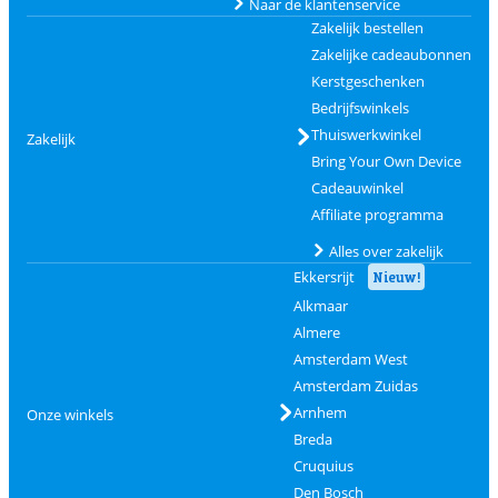
Naar de klantenservice
Zakelijk bestellen
Zakelijke cadeaubonnen
Kerstgeschenken
Bedrijfswinkels
Thuiswerkwinkel
Zakelijk
Bring Your Own Device
Cadeauwinkel
Affiliate programma
Alles over zakelijk
Ekkersrijt
Nieuw!
Alkmaar
Almere
Amsterdam West
Amsterdam Zuidas
Arnhem
Onze winkels
Breda
Cruquius
Den Bosch