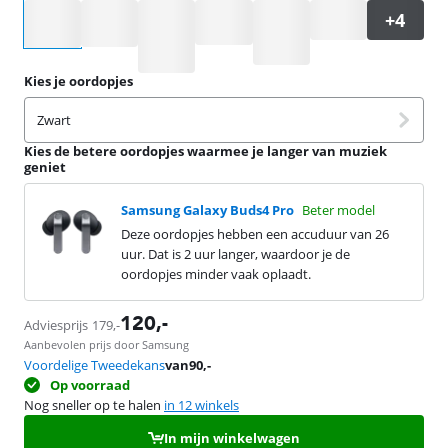
Selecteer een optie
Kies je oordopjes
Zwart
Kies de betere oordopjes waarmee je langer van muziek
geniet
Samsung Galaxy Buds4 Pro
Beter model
Deze oordopjes hebben een accuduur van 26
uur. Dat is 2 uur langer, waardoor je de
oordopjes minder vaak oplaadt.
120
,-
Adviesprijs
179
,-
Aanbevolen prijs door Samsung
Voordelige Tweedekans
van
90
,-
Op voorraad
Nog sneller op te halen
in 12 winkels
In mijn winkelwagen