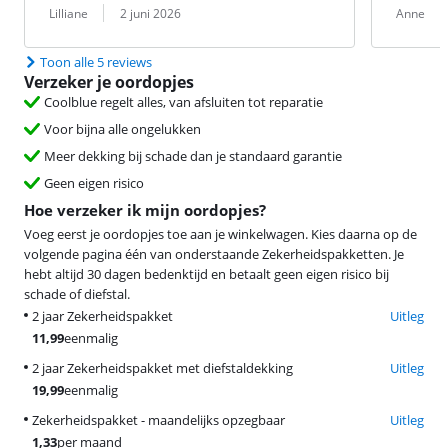
Beoordeling door:
Datum:
Beoordeling 
Datum:
Lilliane
2 juni 2026
Anne
Toon alle 5 reviews
Verzeker je oordopjes
Coolblue regelt alles, van afsluiten tot reparatie
Voor bijna alle ongelukken
Meer dekking bij schade dan je standaard garantie
Geen eigen risico
Hoe verzeker ik mijn oordopjes?
Voeg eerst je oordopjes toe aan je winkelwagen. Kies daarna op de
volgende pagina één van onderstaande Zekerheidspakketten. Je
hebt altijd 30 dagen bedenktijd en betaalt geen eigen risico bij
schade of diefstal.
2 jaar Zekerheidspakket
Uitleg
11,99
eenmalig
2 jaar Zekerheidspakket met diefstaldekking
Uitleg
19,99
eenmalig
Zekerheidspakket - maandelijks opzegbaar
Uitleg
1,33
per maand