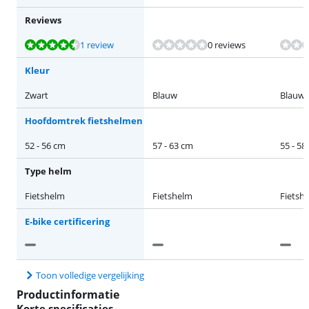
Reviews
Beoordeling is 8,8 van de 10, gebaseerd op 1 review.
Beoordeling is 8,8 van de 10, gebaseerd op 1 review.
1 review
0 reviews
Kleur
Zwart
Blauw
Blauw
Hoofdomtrek fietshelmen
52 - 56 cm
57 - 63 cm
55 - 58
Type helm
Fietshelm
Fietshelm
Fietsh
E-bike certificering
Toon volledige vergelijking
Productinformatie
Korte specificaties