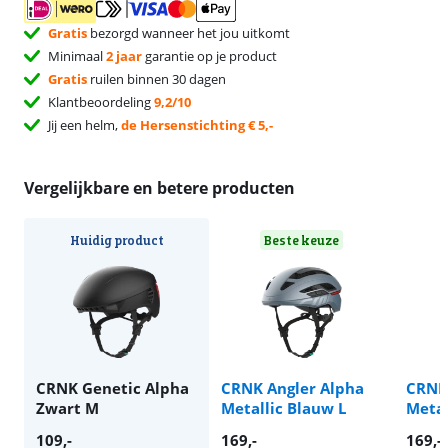
Gratis
bezorgd wanneer het jou uitkomt
Minimaal
2 jaar
garantie op je product
Gratis
ruilen binnen 30 dagen
Klantbeoordeling
9,2/10
Jij een helm,
de Hersenstichting € 5,-
Vergelijkbare en betere producten
Huidig product
Beste keuze
CRNK Genetic Alpha
CRNK Angler Alpha
CRNK
Zwart M
Metallic Blauw L
Metal
109
,-
169
,-
169
,-