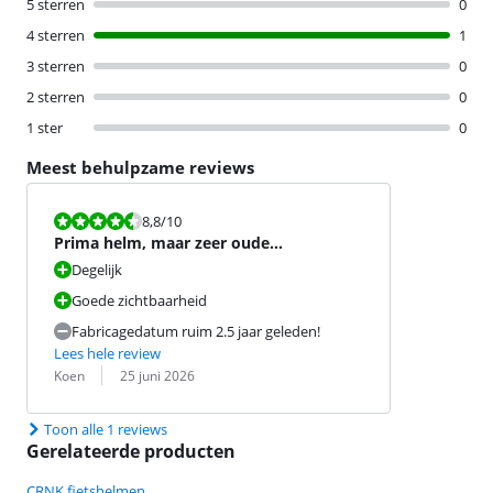
5 sterren
0
4 sterren
1
3 sterren
0
2 sterren
0
1 ster
0
Meest behulpzame reviews
Beoordeling is 8,8 van de 10.
8,8
/10
Prima helm, maar zeer oude
productiedatum
Degelijk
Goede zichtbaarheid
Fabricagedatum ruim 2.5 jaar geleden!
Lees hele review
Beoordeling door:
Datum:
Koen
25 juni 2026
Toon alle 1 reviews
Gerelateerde producten
CRNK fietshelmen