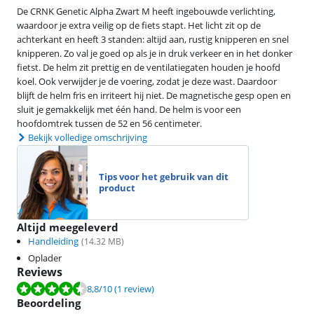
De CRNK Genetic Alpha Zwart M heeft ingebouwde verlichting,
waardoor je extra veilig op de fiets stapt. Het licht zit op de
achterkant en heeft 3 standen: altijd aan, rustig knipperen en snel
knipperen. Zo val je goed op als je in druk verkeer en in het donker
fietst. De helm zit prettig en de ventilatiegaten houden je hoofd
koel. Ook verwijder je de voering, zodat je deze wast. Daardoor
blijft de helm fris en irriteert hij niet. De magnetische gesp open en
sluit je gemakkelijk met één hand. De helm is voor een
hoofdomtrek tussen de 52 en 56 centimeter.
Bekijk volledige omschrijving
Tips voor het gebruik van dit
product
Altijd meegeleverd
Handleiding
(
14.32
MB)
Oplader
Reviews
Beoordeling is 8,8 van de 10, gebaseerd op 1 review.
8,8
/10
(1 review)
Beoordeling