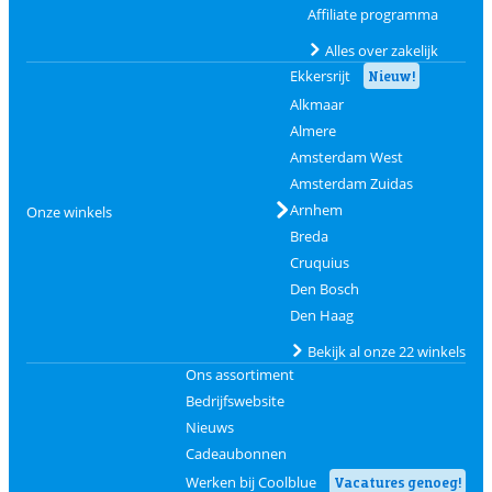
Affiliate programma
Alles over zakelijk
Ekkersrijt
Nieuw!
Alkmaar
Almere
Amsterdam West
Amsterdam Zuidas
Arnhem
Onze winkels
Breda
Cruquius
Den Bosch
Den Haag
Bekijk al onze 22 winkels
Ons assortiment
Bedrijfswebsite
Nieuws
Cadeaubonnen
Werken bij Coolblue
Vacatures genoeg!