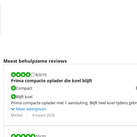
Meest behulpzame reviews
Beoordeling is 8,0 van de 10.
8,0
/10
Prima compacte oplader die koel blijft
Compact
Blijft koel
Prima compacte oplader met 1 aansluiting. Blijft heel koel tijdens gebrui
Meer weergeven
Beoordeling door:
Datum:
Michel
4 maart 2026
Beoordeling is 10 van de 10.
10
/10