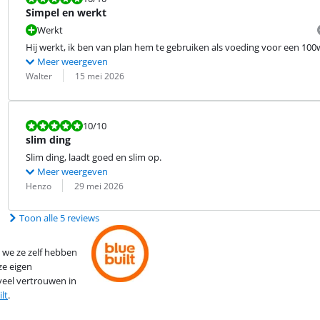
Simpel en werkt
Werkt
Hij werkt, ik ben van plan hem te gebruiken als voeding voor een 100
Meer weergeven
Beoordeling door:
Datum:
Walter
15 mei 2026
Beoordeling is 10 van de 10.
10
/10
slim ding
Slim ding, laadt goed en slim op.
Meer weergeven
Beoordeling door:
Datum:
Henzo
29 mei 2026
Toon alle 5 reviews
 we ze zelf hebben
ze eigen
eel vertrouwen in
lt
.