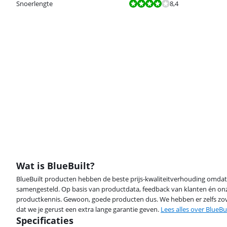
Beoordeling is 8,4 van de 10.
Snoerlengte
8,4
Wat is BlueBuilt?
BlueBuilt producten hebben de beste prijs-kwaliteitverhouding omdat
samengesteld. Op basis van productdata, feedback van klanten én on
productkennis. Gewoon, goede producten dus. We hebben er zelfs zov
dat we je gerust een extra lange garantie geven.
Lees alles over BlueBui
Specificaties