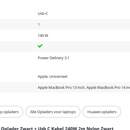
Usb-C
1
140 W
Power Delivery 3.1
Apple, Universeel
Apple MacBook Pro 13 inch, Apple MacBook Pro 14 in
p opladers
Alle Opladers voor laptops
Huawei opladers
 Oplader Zwart + Usb C Kabel 240W 2m Nylon Zwart