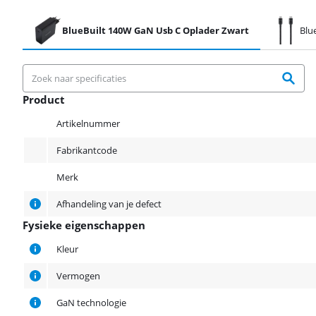
BlueBuilt 140W GaN Usb C Oplader Zwart
Blu
Product
Product
Artikelnummer
Fabrikantcode
Merk
Afhandeling van je defect
Fysieke eigenschappen
Fysieke eigenschappen
Kleur
Vermogen
GaN technologie