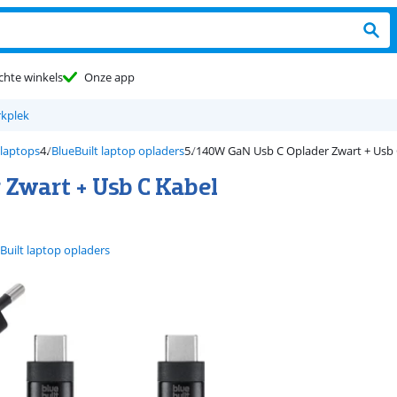
chte winkels
Onze app
rkplek
 laptops
BlueBuilt laptop opladers
140W GaN Usb C Oplader Zwart + Usb
 Zwart + Usb C Kabel
Built laptop opladers