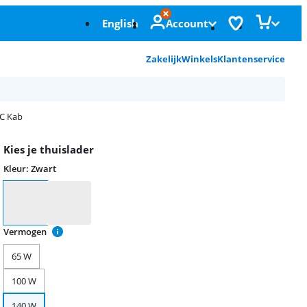
English
Account
Zakelijk
Winkels
Klantenservice
 C Kab
Kies je thuislader
Kleur
:
Zwart
Kleur
Vermogen
65 W
100 W
140 W