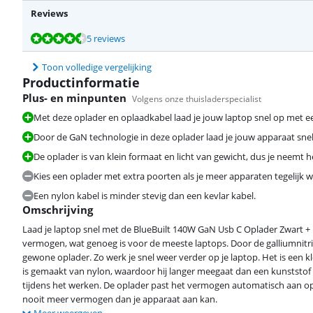
Reviews
Beoordeling is 9,0 van de 10, gebaseerd op 5 reviews.
Beoordeling is 9,0 van de 10, gebaseerd op 5 reviews.
5 reviews
Toon volledige vergelijking
Productinformatie
Plus- en minpunten
Volgens onze thuisladerspecialist
Met deze oplader en oplaadkabel laad je jouw laptop snel op met 
Door de GaN technologie in deze oplader laad je jouw apparaat sne
De oplader is van klein formaat en licht van gewicht, dus je neemt
Beoordeling is 9,0 van de 10, gebaseerd op 5 reviews.
Kies een oplader met extra poorten als je meer apparaten tegelijk w
Een nylon kabel is minder stevig dan een kevlar kabel.
Omschrijving
Laad je laptop snel met de BlueBuilt 140W GaN Usb C Oplader Zwart +
vermogen, wat genoeg is voor de meeste laptops. Door de galliumnitri
Beoordeling is 9,0 van de 10, gebaseerd op 3 reviews.
gewone oplader. Zo werk je snel weer verder op je laptop. Het is een 
is gemaakt van nylon, waardoor hij langer meegaat dan een kunststof
tijdens het werken. De oplader past het vermogen automatisch aan op je
nooit meer vermogen dan je apparaat aan kan.