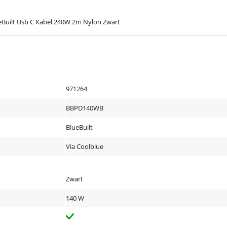
eBuilt Usb C Kabel 240W 2m Nylon Zwart
971264
BBPD140WB
BlueBuilt
Via Coolblue
Zwart
140 W