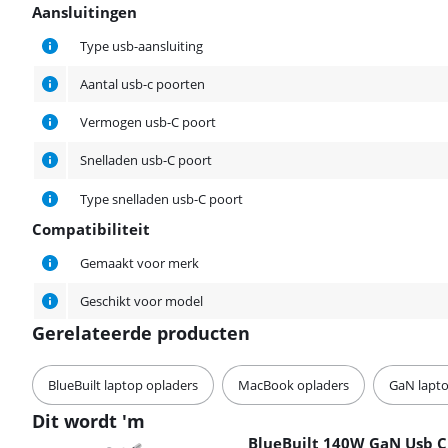
Aansluitingen
Aansluitingen
Type usb-aansluiting
Aantal usb-c poorten
Vermogen usb-C poort
Snelladen usb-C poort
Type snelladen usb-C poort
Compatibiliteit
Compatibiliteit
Gemaakt voor merk
Geschikt voor model
Gerelateerde producten
BlueBuilt laptop opladers
MacBook opladers
GaN lapto
Dit wordt 'm
BlueBuilt 140W GaN Usb C