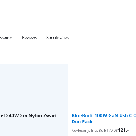
ssoires
Reviews
Specificaties
bel 240W 2m Nylon Zwart
BlueBuilt 100W GaN Usb C 
Duo Pack
121
,-
179,98
Adviesprijs BlueBuilt