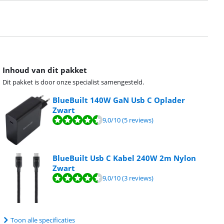
Inhoud van dit pakket
Dit pakket is door onze specialist samengesteld.
BlueBuilt 140W GaN Usb C Oplader
Zwart
9,0
/10
(5 reviews)
BlueBuilt Usb C Kabel 240W 2m Nylon
Zwart
9,0
/10
(3 reviews)
Toon alle specificaties