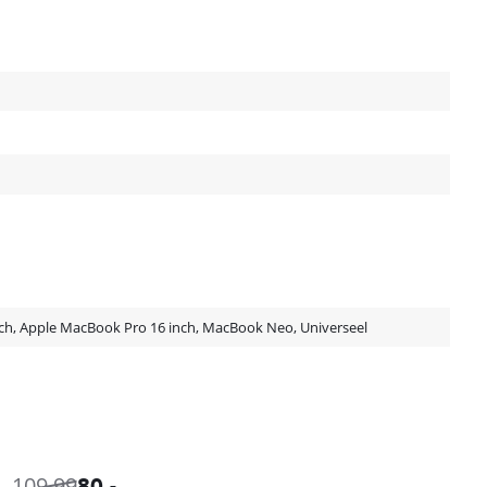
ch, Apple MacBook Pro 16 inch, MacBook Neo, Universeel
109,99
80
,-