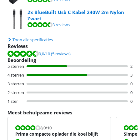
2x BlueBuilt Usb C Kabel 240W 2m Nylon
Zwart
Beoordeling is 9,0 van de 10, gebaseerd op 3 reviews.
3 reviews
Toon alle specificaties
Reviews
Beoordeling is 9,0 van de 10, gebaseerd op 5 reviews.
9,0
/10
(5 reviews)
Beoordeling
5 sterren
2
4 sterren
3
3 sterren
0
2 sterren
0
1 ster
0
Meest behulpzame reviews
Beoordeling is 8,0 van de 10.
Beoordeling i
8,0
/10
Prima compacte oplader die koel blijft
Simpel