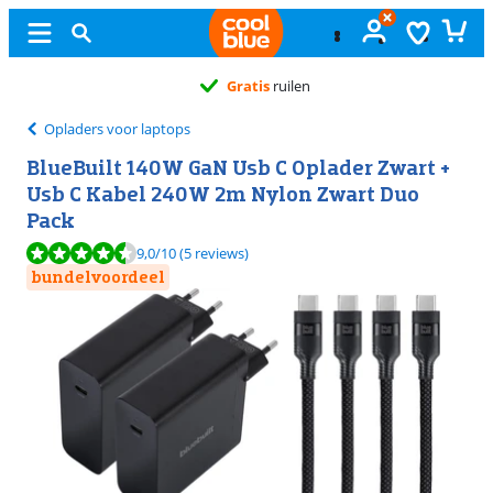
Gratis
ruilen
Opladers voor laptops
BlueBuilt 140W GaN Usb C Oplader Zwart +
Usb C Kabel 240W 2m Nylon Zwart Duo
Pack
Beoordeling is 9,0 van de 10, gebaseerd op 5 reviews.
9,0
/10
(5 reviews)
bundelvoordeel