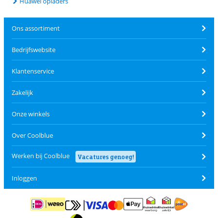
Huawei opladers
Ons assortiment
Bedrijfswebsite
Klantenservice
Zakelijk
Onze winkels
Over Coolblue
Werken bij Coolblue
Vacatures genoeg!
Inloggen
Betalen met MasterCard en Visa via ClickToPay
Betalen met ApplePay
Betalen met iDEAL | Wero
Verzending en 