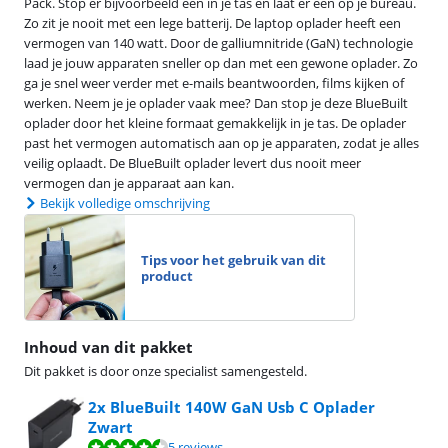
Pack. Stop er bijvoorbeeld één in je tas en laat er één op je bureau.
Zo zit je nooit met een lege batterij. De laptop oplader heeft een
vermogen van 140 watt. Door de galliumnitride (GaN) technologie
laad je jouw apparaten sneller op dan met een gewone oplader. Zo
ga je snel weer verder met e-mails beantwoorden, films kijken of
werken. Neem je je oplader vaak mee? Dan stop je deze BlueBuilt
oplader door het kleine formaat gemakkelijk in je tas. De oplader
past het vermogen automatisch aan op je apparaten, zodat je alles
veilig oplaadt. De BlueBuilt oplader levert dus nooit meer
vermogen dan je apparaat aan kan.
Bekijk volledige omschrijving
Tips voor het gebruik van dit
product
Inhoud van dit pakket
Dit pakket is door onze specialist samengesteld.
2x BlueBuilt 140W GaN Usb C Oplader
Zwart
Beoordeling is 9,0 van de 10, gebaseerd op 5 reviews.
5 reviews