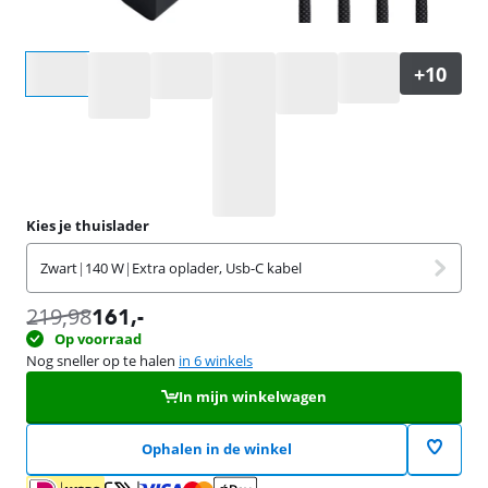
Selecteer een optie
Kies je thuislader
Zwart
|
140 W
|
Extra oplader, Usb-C kabel
219,98
161
,-
Op voorraad
Nog sneller op te halen
in 6 winkels
In mijn winkelwagen
Ophalen in de winkel