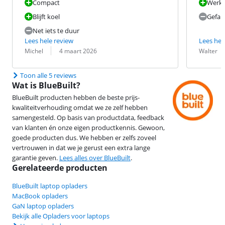
Compact
Werkt
Blijft koel
Gefabr
Net iets te duur
Lees hele review
Lees hel
Beoordeling door:
Datum:
Beoordeling 
Datum:
Michel
4 maart 2026
Walter
Toon alle 5 reviews
Wat is BlueBuilt?
BlueBuilt producten hebben de beste prijs-
kwaliteitverhouding omdat we ze zelf hebben
samengesteld. Op basis van productdata, feedback
van klanten én onze eigen productkennis. Gewoon,
goede producten dus. We hebben er zelfs zoveel
vertrouwen in dat we je gerust een extra lange
garantie geven.
Lees alles over BlueBuilt
.
Gerelateerde producten
BlueBuilt laptop opladers
MacBook opladers
GaN laptop opladers
Bekijk alle Opladers voor laptops