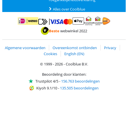
Alles over Coolblue
Betalen met MasterCard en Visa via ClickToPay
Betalen met ApplePay
Betalen met iDEAL | Wero
Verzending en 
Thuiswinkel waarborg
Thuiswinkel waarborg
Beste
webwinkel 2022
Algemene voorwaarden
Overeenkomst ontbinden
Privacy
Cookies
English (EN)
© 1999 - 2026 - Coolblue B.V.
Beoordeling door klanten:
Trustpilot 4/5
-
156.763 beoordelingen
Kiyoh 9.1/10
-
135.505 beoordelingen