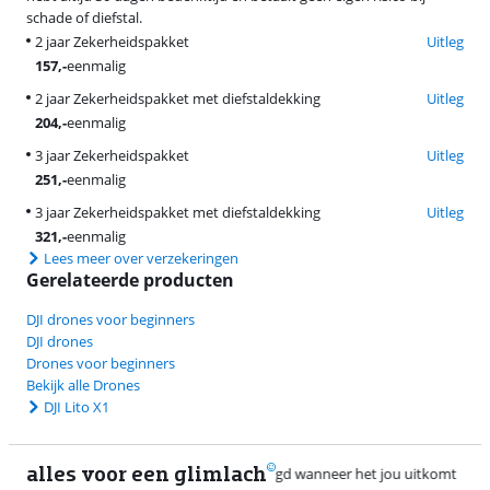
schade of diefstal.
2 jaar Zekerheidspakket
Uitleg
157
,-
eenmalig
2 jaar Zekerheidspakket met diefstaldekking
Uitleg
204
,-
eenmalig
3 jaar Zekerheidspakket
Uitleg
251
,-
eenmalig
3 jaar Zekerheidspakket met diefstaldekking
Uitleg
321
,-
eenmalig
Lees meer over verzekeringen
Gerelateerde producten
DJI drones voor beginners
DJI drones
Drones voor beginners
Bekijk alle Drones
DJI Lito X1
alles voor een glimlach
2