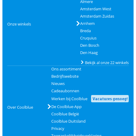
Almere
Amsterdam West
Amsterdam Zuidas
Arnhem
Onze winkels
Breda
Cruquius
Den Bosch
Den Haag
Bekijk al onze 22 winkels
Ons assortiment
Bedrijfswebsite
Nieuws
Cadeaubonnen
Werken bij Coolblue
Vacatures genoeg!
De Coolblue-App
Over Coolblue
Coolblue België
Coolblue Duitsland
Privacy
Toegankelijkheidsverklaring