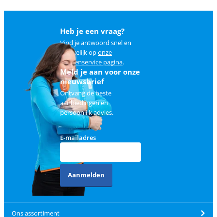
Heb je een vraag?
Vind je antwoord snel en
makkelijk op
onze
klantenservice pagina
.
Meld je aan voor onze
nieuwsbrief
Ontvang de beste
aanbiedingen en
persoonlijk advies.
E-mailadres
Aanmelden
Ons assortiment