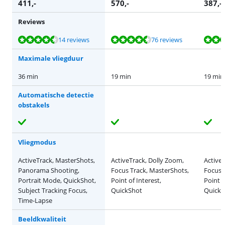
411
,-
570
,-
387
,-
Reviews
Beoordeling is 9,4 van de 10, gebaseerd op 14 reviews.
Beoordeling is 8,7 van de 10, gebaseerd op 76 reviews.
Beoordeling is 8,7 van de 10, gebaseerd op 76 reviews.
Beoordeling is 8,8 van de 10, gebaseerd op 2 reviews.
Beoordeling is 9,4 van de 10, gebaseerd op 14 reviews.
14 reviews
76 reviews
Maximale vliegduur
36 min
19 min
19 min
Automatische detectie
obstakels
Vliegmodus
ActiveTrack, MasterShots,
ActiveTrack, Dolly Zoom,
Active
Panorama Shooting,
Focus Track, MasterShots,
Focus 
Portrait Mode, QuickShot,
Point of Interest,
Point o
Subject Tracking Focus,
QuickShot
QuickS
Time-Lapse
Beeldkwaliteit