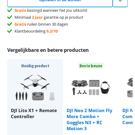
Gratis
bezorgd wanneer het jou uitkomt
Minimaal
2 jaar
garantie op je product
Gratis
ruilen binnen 30 dagen
Klantbeoordeling
9,2/10
Vergelijkbare en betere producten
Huidig product
Beste keuze
DJI Lito X1 + Remote
DJI Neo 2 Motion Fly
DJI N
Controller
More Combo +
Comb
Goggles N3 + RC
Contr
Motion 3