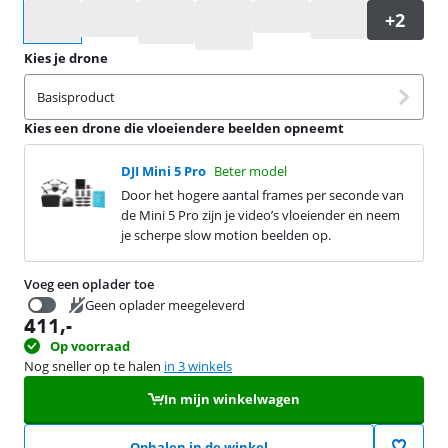
Selecteer een optie
Kies je drone
Basisproduct
Kies een drone die vloeiendere beelden opneemt
DJI Mini 5 Pro
Beter model
Door het hogere aantal frames per seconde van
de Mini 5 Pro zijn je video’s vloeiender en neem
je scherpe slow motion beelden op.
Voeg een oplader toe
Geen oplader meegeleverd
411
,-
39,99
Op voorraad
Nog sneller op te halen
in 3 winkels
In mijn winkelwagen
Ophalen in de winkel