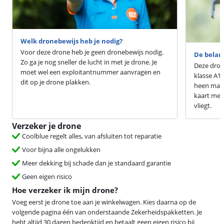
Welk dronebewijs heb je nodig?
Voor deze drone heb je geen dronebewijs nodig.
De belang
Zo ga je nog sneller de lucht in met je drone. Je
Deze drone
moet wel een exploitantnummer aanvragen en
klasse A1
dit op je drone plakken.
heen mag v
kaart met 
vliegt.
Verzeker je drone
Coolblue regelt alles, van afsluiten tot reparatie
Voor bijna alle ongelukken
Meer dekking bij schade dan je standaard garantie
Geen eigen risico
Hoe verzeker ik mijn drone?
Voeg eerst je drone toe aan je winkelwagen. Kies daarna op de
volgende pagina één van onderstaande Zekerheidspakketten. Je
hebt altijd 30 dagen bedenktijd en betaalt geen eigen risico bij