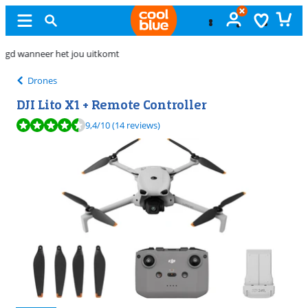
Gratis
ruilen
Drones
DJI Lito X1 + Remote Controller
Beoordeling is 9,4 van de 10, gebaseerd op 14 reviews.
9,4
/10
(14 reviews)