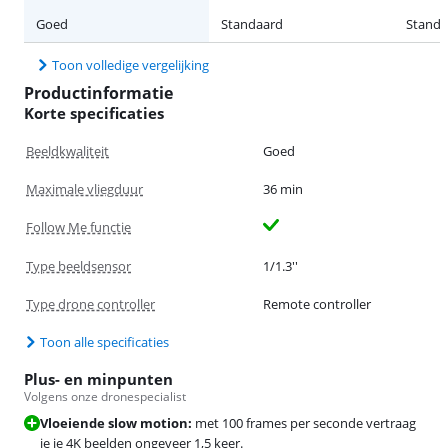
Goed
Standaard
Standa
Toon volledige vergelijking
Productinformatie
Korte specificaties
Beeldkwaliteit
Goed
Maximale vliegduur
36 min
Follow Me functie
Type beeldsensor
1/1.3''
Type drone controller
Remote controller
Toon alle specificaties
Plus- en minpunten
Volgens onze dronespecialist
Vloeiende slow motion:
met 100 frames per seconde vertraag
je je 4K beelden ongeveer 1,5 keer.