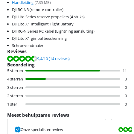
Handleiding
(
7.35
MB)
DJI RC-N3 (remote controller)
DJI Lito Series reserve propellers (4 stuks)
DJI Lito X1 Intelligent Flight Battery
DJI RC-N Series RC kabel (Lightning aansluiting)
DJI Lito X1 gimbal bescherming
Schroevendraaier
Reviews
Beoordeling is 9,4 van de 10, gebaseerd op 14 reviews.
9,4
/10
(14 reviews)
Beoordeling
5 sterren
11
4 sterren
3
3 sterren
0
2 sterren
0
1 ster
0
Meest behulpzame reviews
Beoordeling i
Onze specialistenreview