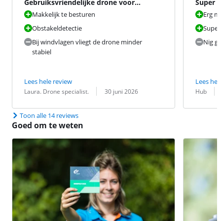
Gebruiksvriendelijke drone voor
Super p
scherpe luchtbeelden
Makkelijk te besturen
Erg ma
Obstakeldetectie
Super 
Bij windvlagen vliegt de drone minder
Nig g
stabiel
Lees hele review
Lees hel
Beoordeling door:
Datum:
Beoordeling 
Datum:
Laura. Drone specialist.
30 juni 2026
Hub
Toon alle 14 reviews
Goed om te weten