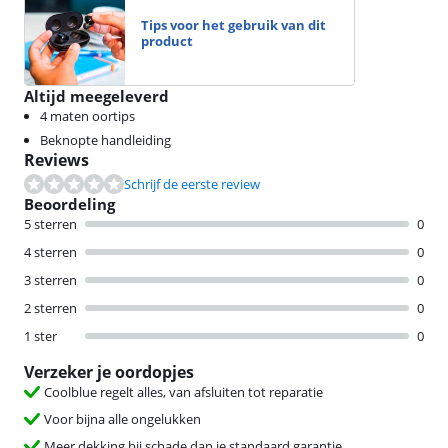
Tips voor het gebruik van dit
product
Altijd meegeleverd
4 maten oortips
Beknopte handleiding
Reviews
Schrijf de eerste review
Beoordeling
5 sterren
0
4 sterren
0
3 sterren
0
2 sterren
0
1 ster
0
Verzeker je oordopjes
Coolblue regelt alles, van afsluiten tot reparatie
Voor bijna alle ongelukken
Meer dekking bij schade dan je standaard garantie