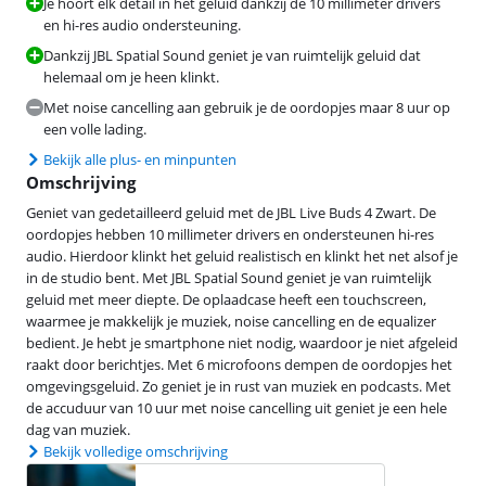
Je hoort elk detail in het geluid dankzij de 10 millimeter drivers
en hi-res audio ondersteuning.
Dankzij JBL Spatial Sound geniet je van ruimtelijk geluid dat
helemaal om je heen klinkt.
Met noise cancelling aan gebruik je de oordopjes maar 8 uur op
een volle lading.
Bekijk alle plus- en minpunten
Omschrijving
Geniet van gedetailleerd geluid met de JBL Live Buds 4 Zwart. De
oordopjes hebben 10 millimeter drivers en ondersteunen hi-res
audio. Hierdoor klinkt het geluid realistisch en klinkt het net alsof je
in de studio bent. Met JBL Spatial Sound geniet je van ruimtelijk
geluid met meer diepte. De oplaadcase heeft een touchscreen,
waarmee je makkelijk je muziek, noise cancelling en de equalizer
bedient. Je hebt je smartphone niet nodig, waardoor je niet afgeleid
raakt door berichtjes. Met 6 microfoons dempen de oordopjes het
omgevingsgeluid. Zo geniet je in rust van muziek en podcasts. Met
de accuduur van 10 uur met noise cancelling uit geniet je een hele
dag van muziek.
Bekijk volledige omschrijving