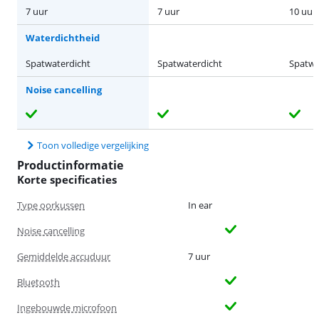
7 uur
7 uur
10 uur
Waterdichtheid
Spatwaterdicht
Spatwaterdicht
Spatwa
Noise cancelling
Toon volledige vergelijking
Productinformatie
Korte specificaties
Type oorkussen
In ear
Noise cancelling
Gemiddelde accuduur
7 uur
Bluetooth
Ingebouwde microfoon