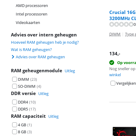
AMD processoren
Crucial 16
Intel processoren
3200MHz C
Videokaarten
0
DIMM
|
Type 
Advies over intern geheugen
Hoeveel RAM geheugen heb je nodig?
Wat is RAM geheugen?
134
,-
Advies over RAM geheugen
Op voorr
Nog sneller op 
RAM geheugenmodule
Uitleg
winkel
DIMM
(
23
)
Vergelijken
SO-DIMM
(
4
)
DDR versie
Uitleg
DDR4
(
10
)
DDR5
(
17
)
RAM capaciteit
Uitleg
4 GB
(
1
)
8 GB
(
3
)