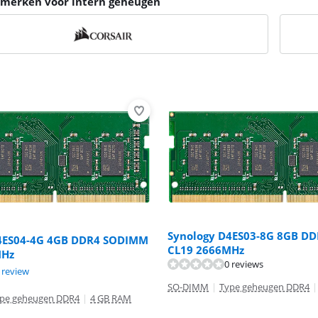
e merken voor intern geheugen
Synology D4ES03-8G 8GB D
4ES04-4G 4GB DDR4 SODIMM
CL19 2666MHz
MHz
0 reviews
8,0 van de 10, gebaseerd op 1 review.
 review
SO-DIMM
|
Type geheugen DDR4
|
pe geheugen DDR4
|
4 GB RAM