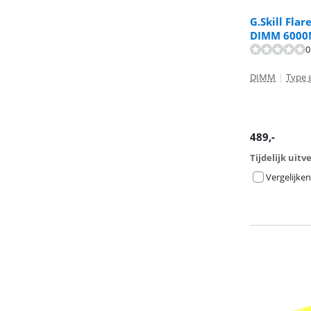
G.Skill Fla
DIMM 6000
Beoordeling is
0
DIMM
|
Type 
489
,-
Tijdelijk uit
Vergelijken