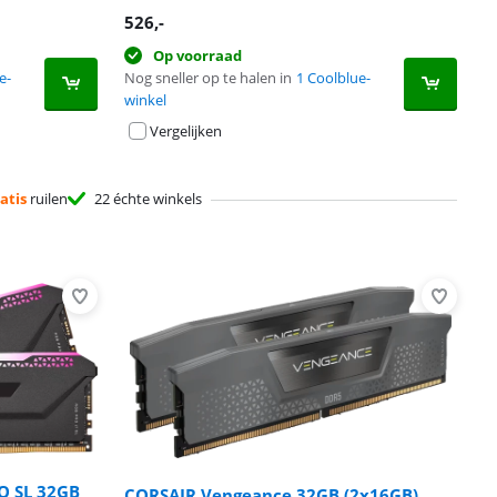
526
,-
Op voorraad
e-
Nog sneller op te halen in
1 Coolblue-
winkel
Vergelijken
atis
ruilen
22 échte winkels
O SL 32GB
CORSAIR Vengeance 32GB (2x16GB)