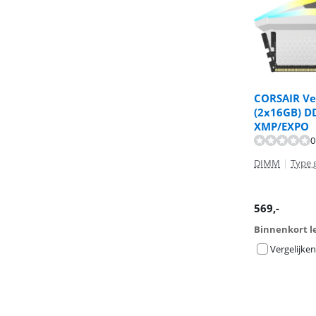
CORSAIR Ve
(2x16GB) D
XMP/EXPO
0
DIMM
|
Type 
569
,-
Binnenkort l
Vergelijken