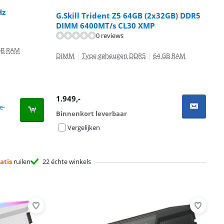
Hz
G.Skill Trident Z5 64GB (2x32GB) DDR5
DIMM 6400MT/s CL30 XMP
0 reviews
GB RAM
DIMM
|
Type geheugen DDR5
|
64 GB RAM
1.949
,-
e-
Binnenkort leverbaar
Vergelijken
atis
ruilen
22 échte winkels