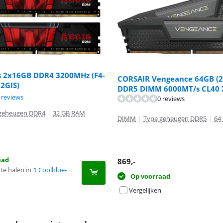
is 2x16GB DDR4 3200MHz (F4-
CORSAIR Vengeance 64GB (
2GIS)
DDR5 DIMM 6000MT/s CL40
8,4 van de 10, gebaseerd op 6 reviews.
 reviews
0 reviews
9,3 van de 10, gebaseerd op 10 reviews.
geheugen DDR4
|
32 GB RAM
DIMM
|
Type geheugen DDR5
|
64
aad
869
,-
te halen in
1 Coolblue-
Op voorraad
Vergelijken