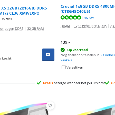
Crucial 1x8GB DDR5 4800M
re X5 32GB (2x16GB) DDR5
(CT8G48C40U5)
MT/s CL36 XMP/EXPO
 10 van de 10, gebaseerd op 1 review.
1 review
 reviews
DIMM
|
Type geheugen DDR5
|
8 
geheugen DDR5
|
32 GB RAM
139
,-
Op voorraad
Nog sneller op te halen in
2 Coolblu
verkocht
winkels
Vergelijken
Gratis
bezorgd wanneer het jou uitkomt
Gr