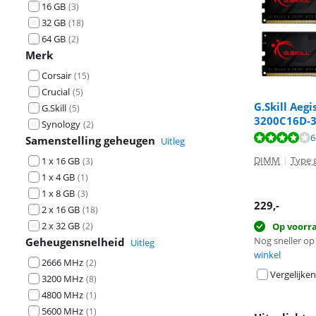
16 GB
(
3
)
32 GB
(
18
)
64 GB
(
2
)
Merk
Corsair
(
15
)
Crucial
(
5
)
G.Skill Aeg
G.Skill
(
5
)
3200C16D-3
Synology
(
2
)
Beoordeling is 
6
Samenstelling geheugen
Uitleg
Beoordeling is 
DIMM
|
Type 
1 x 16 GB
(
3
)
1 x 4 GB
(
1
)
1 x 8 GB
(
3
)
229
,-
2 x 16 GB
(
18
)
2 x 32 GB
(
2
)
Op voorr
Nog sneller op 
Geheugensnelheid
Uitleg
winkel
2666 MHz
(
2
)
Vergelijken
3200 MHz
(
8
)
4800 MHz
(
1
)
5600 MHz
(
1
)