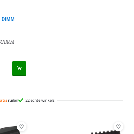
5 DIMM
 GB RAM
atis
ruilen
22 échte winkels