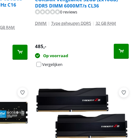
Hz C16
DDR5 DIMM 6000MT/s CL36
0 reviews
DIMM
|
Type geheugen DDR5
|
32 GB RAM
 GB RAM
485
,-
Op voorraad
Vergelijken