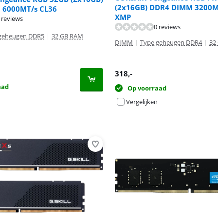
(2x16GB) DDR4 DIMM 3200M
 6000MT/s CL36
XMP
 reviews
0 reviews
geheugen DDR5
|
32 GB RAM
DIMM
|
Type geheugen DDR4
|
32
318
,-
aad
Op voorraad
Vergelijken