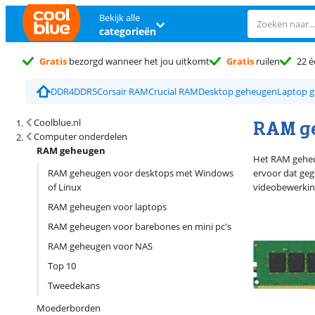
Bekijk alle
categorieën
Gratis
bezorgd wanneer het jou uitkomt
Gratis
ruilen
22 é
DDR4
DDR5
Corsair RAM
Crucial RAM
Desktop geheugen
Laptop 
Zoekresultaten en sortering
RAM g
Coolblue.nl
Computer onderdelen
RAM geheugen
Het RAM geheug
RAM geheugen voor desktops met Windows
ervoor dat geg
of Linux
videobewerkin
RAM geheugen voor laptops
RAM geheugen voor barebones en mini pc's
RAM geheugen voor NAS
Top 10
Tweedekans
Moederborden