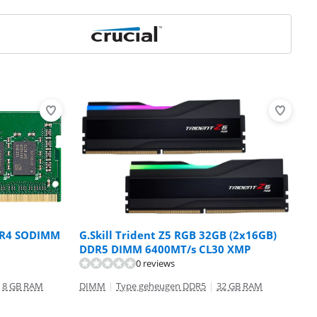
DR4 SODIMM
G.Skill Trident Z5 RGB 32GB (2x16GB)
DDR5 DIMM 6400MT/s CL30 XMP
0 reviews
8 GB RAM
DIMM
|
Type geheugen DDR5
|
32 GB RAM