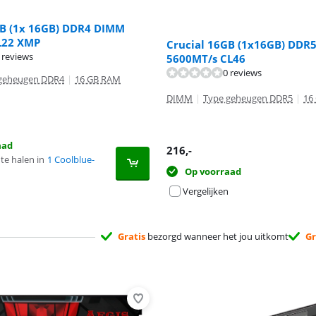
GB (1x 16GB) DDR4 DIMM
L22 XMP
Crucial 16GB (1x16GB) DDR
 reviews
5600MT/s CL46
0 reviews
geheugen DDR4
|
16 GB RAM
DIMM
|
Type geheugen DDR5
|
16
aad
216
,-
te halen in
1 Coolblue-
Op voorraad
Vergelijken
Gratis
bezorgd wanneer het jou uitkomt
Gr