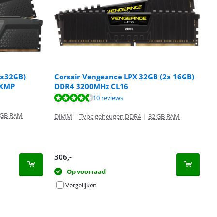
Corsair Vengeance LPX 32GB (2x 16GB)
2x32GB)
DDR4 3200MHz CL16
 XMP
10 reviews
 GB RAM
DIMM
|
Type geheugen DDR4
|
32 GB RAM
306
,-
Op voorraad
Vergelijken