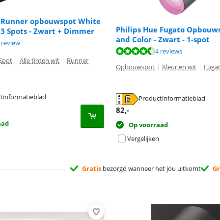
e Runner opbouwspot White
Philips Hue Fugato Opbouw
3 Spots - Zwart + Dimmer
and Color - Zwart - 1-spot
8,0 van de 10, gebaseerd op 1 review.
 review
9,3 van de 10, gebaseerd op 4 reviews.
4 reviews
Spot
|
Alle tinten wit
|
Runner
Opbouwspot
|
Kleur en wit
|
Fuga
tinformatieblad
Productinformatieblad
 tabblad
 tabblad
82
,-
aad
Op voorraad
Vergelijken
Gratis
bezorgd wanneer het jou uitkomt
Gr