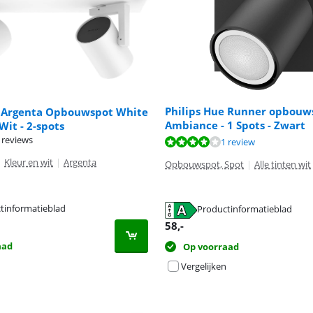
Philips Hue Runner opbouw
e Argenta Opbouwspot White
Ambiance - 1 Spots - Zwart
Wit - 2-spots
 reviews
8,0 van de 10, gebaseerd op 1 review.
8,0 van de 10, gebaseerd op 1 review.
1 review
|
Kleur en wit
|
Argenta
Opbouwspot, Spot
|
Alle tinten wit
tinformatieblad
Productinformatieblad
 tabblad
 tabblad
 tabblad
58
,-
aad
Op voorraad
Vergelijken