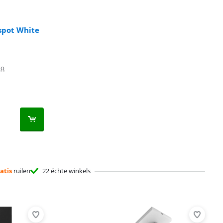
spot White
to
atis
ruilen
22 échte winkels