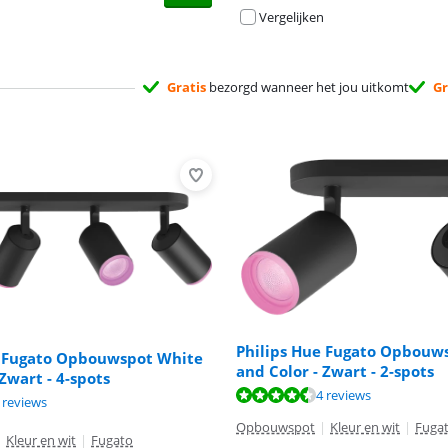
Vergelijken
Gratis
bezorgd wanneer het jou uitkomt
Gr
Philips Hue Fugato Opbouw
e Fugato Opbouwspot White
and Color - Zwart - 2-spots
Zwart - 4-spots
9,3 van de 10, gebaseerd op 4 reviews.
4 reviews
9,7 van de 10, gebaseerd op 4 reviews.
9,3 van de 10, gebaseerd op 4 reviews.
 reviews
Opbouwspot
|
Kleur en wit
|
Fuga
|
Kleur en wit
|
Fugato