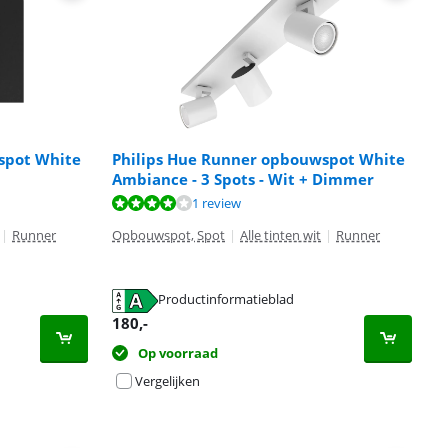
spot White
Philips Hue Runner opbouwspot White
Ambiance - 3 Spots - Wit + Dimmer
1 review
|
Runner
Opbouwspot, Spot
|
Alle tinten wit
|
Runner
Productinformatieblad
180
,-
Op voorraad
Vergelijken