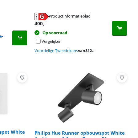
Productinformatieblad
400
,-
Op voorraad
e-
Vergelijken
Voordelige Tweedekans
van
312
,-
spot White
Philips Hue Runner opbouwspot White