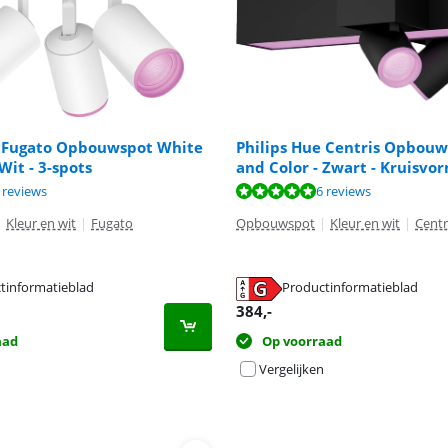
e Fugato Opbouwspot White
Philips Hue Centris Opbou
Wit - 3-spots
and Color - Zwart - Kruisvor
9,3 van de 10, gebaseerd op 4 reviews.
9,9 van de 10, gebaseerd op 6 reviews.
 10 van de 10, gebaseerd op 2 reviews.
 reviews
6 reviews
|
Kleur en wit
|
Fugato
Opbouwspot
|
Kleur en wit
|
Centr
tinformatieblad
Productinformatieblad
 tabblad
 tabblad
 tabblad
384
,-
aad
Op voorraad
Vergelijken