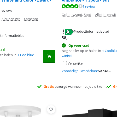
White and Color - Zwart -
Ambiance - 1 Spots - Wit
8,0 van de 10, gebaseerd op 1 review.
1 review
8,0 van de 10, gebaseerd op 1 review.
 reviews
Opbouwspot, Spot
|
Alle tinten wit
|
Kleur en wit
|
Xamento
Productinformatieblad
tinformatieblad
 tabblad
58
,-
 tabblad
 tabblad
Op voorraad
aad
Nog sneller op te halen in
1 Coolblu
te halen in
1 Coolblue-
winkel
Vergelijken
Voordelige Tweedekans
van
45
,-
Gratis
bezorgd wanneer het jou uitkomt
Gr