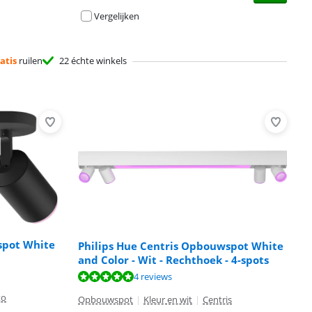
Vergelijken
atis
ruilen
22 échte winkels
spot White
Philips Hue Centris Opbouwspot White
and Color - Wit - Rechthoek - 4-spots
4 reviews
to
Opbouwspot
|
Kleur en wit
|
Centris