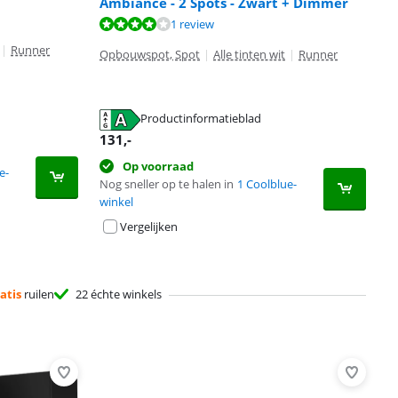
Ambiance - 2 Spots - Zwart + Dimmer
1 review
|
Runner
Opbouwspot, Spot
|
Alle tinten wit
|
Runner
Productinformatieblad
131
,-
Op voorraad
e-
Nog sneller op te halen in
1 Coolblue-
winkel
Vergelijken
atis
ruilen
22 échte winkels