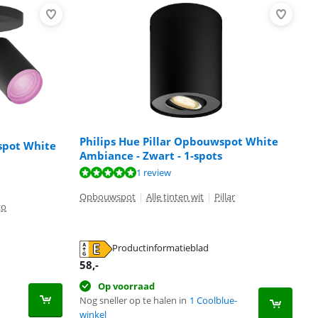
Philips Hue Pillar Opbouwspot White
spot White
Ambiance - Zwart - 1-spots
1 review
Opbouwspot
|
Alle tinten wit
|
Pillar
to
Productinformatieblad
58
,-
Op voorraad
Nog sneller op te halen in
1 Coolblue-
winkel