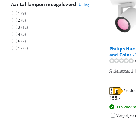
Aantal lampen meegeleverd
Uitleg
1
(
9
)
2
(
8
)
3
(
12
)
4
(
5
)
6
(
2
)
12
Philips Hu
(
2
)
and Color - 
0
Beoordeling is 
Beoordeling is 
Opbouwspot
Produc
opent in nieuw
opent in nieuw
opent in nieuw
155
,-
Op voorr
Vergelijken