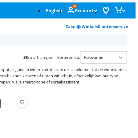
English
Account
Zakelijk
Winkels
Klantenservice
38
smart lampen
Sorteren op
:
e spotjes goed in iedere ruimte, van de slaapkamer tot de woonkamer.
chillende kleuren of tinten wit licht in, afhankelijk van het type.
mpen. Via je smartphone of spraakassistent.
Advertentie