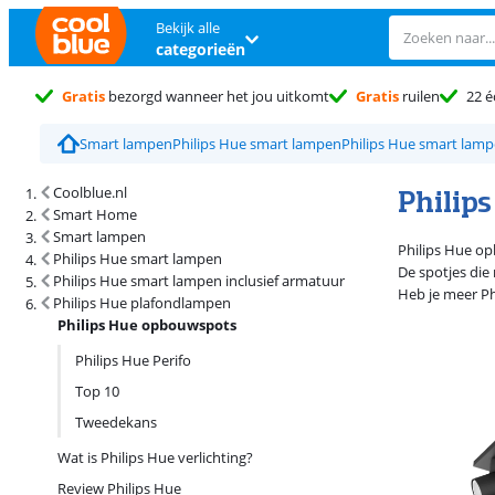
Bekijk alle
categorieën
Gratis
bezorgd wanneer het jou uitkomt
Gratis
ruilen
22 é
Smart lampen
Philips Hue smart lampen
Philips Hue smart lam
Zoekresultaten en sortering
Philip
Coolblue.nl
Smart Home
Smart lampen
Philips Hue op
Philips Hue smart lampen
De spotjes die 
Philips Hue smart lampen inclusief armatuur
Heb je meer Ph
Philips Hue plafondlampen
Philips Hue opbouwspots
Philips Hue Perifo
Top 10
Tweedekans
Wat is Philips Hue verlichting?
Review Philips Hue