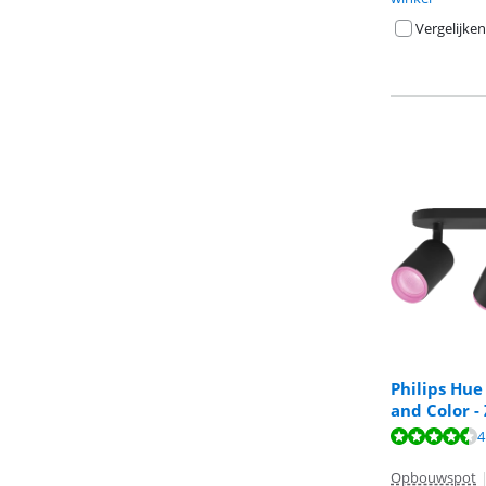
Vergelijken
Philips Hu
and Color - 
Beoordeling is 
Beoordeling is 
Beoordeling is 
4
Opbouwspot