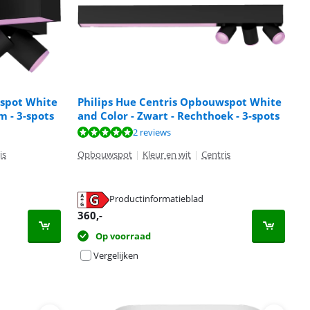
wspot White
Philips Hue Centris Opbouwspot White
m - 3-spots
and Color - Zwart - Rechthoek - 3-spots
2 reviews
is
Opbouwspot
|
Kleur en wit
|
Centris
Productinformatieblad
360
,-
Op voorraad
Vergelijken