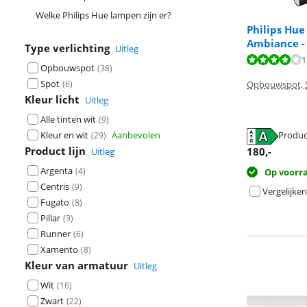
Welke Philips Hue lampen zijn er?
Philips Hu
Ambiance - 
Type verlichting
Uitleg
Beoordeling is 
1
Opbouwspot
(
38
)
Beoordeling is 
Spot
Opbouwspot, 
(
6
)
Kleur licht
Uitleg
Alle tinten wit
(
9
)
Produc
Kleur en wit
Aanbevolen
(
29
)
opent in nieuw
Product lijn
opent in nieuw
180
,-
Uitleg
Argenta
(
4
)
Op voorr
Centris
(
9
)
Vergelijken
Fugato
(
8
)
Pillar
(
3
)
Runner
(
6
)
Xamento
(
8
)
Kleur van armatuur
Uitleg
Wit
(
16
)
Zwart
(
22
)