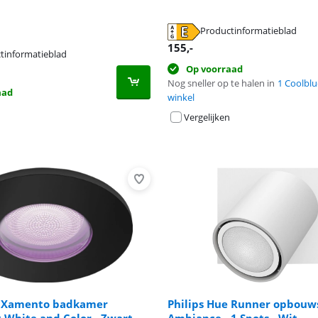
Productinformatieblad
 tabblad
155
,-
 tabblad
tinformatieblad
 tabblad
Op voorraad
Nog sneller op te halen in
1 Coolblu
aad
winkel
Vergelijken
e Xamento badkamer
Philips Hue Runner opbouw