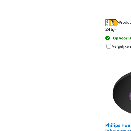
opent in nieuw
opent in nieuw
Produc
opent in nieuw
245
,-
Op voorr
Vergelijken
Philips Hu