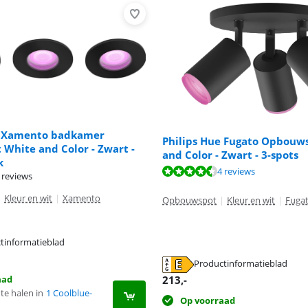
e Xamento badkamer
Philips Hue Fugato Opbouw
White and Color - Zwart -
and Color - Zwart - 3-spots
k
9,7 van de 10, gebaseerd op 1 review.
9,3 van de 10, gebaseerd op 4 reviews.
4 reviews
 reviews
|
Kleur en wit
|
Xamento
Opbouwspot
|
Kleur en wit
|
Fuga
tinformatieblad
 tabblad
 tabblad
Productinformatieblad
 tabblad
213
,-
aad
te halen in
1 Coolblue-
Op voorraad