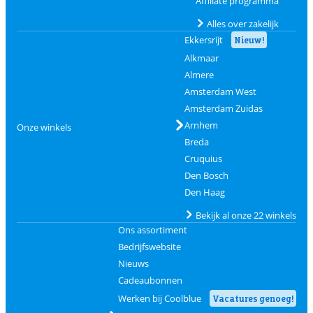
Affiliate programma
Alles over zakelijk
Ekkersrijt
Nieuw!
Alkmaar
Almere
Amsterdam West
Amsterdam Zuidas
Arnhem
Onze winkels
Breda
Cruquius
Den Bosch
Den Haag
Bekijk al onze 22 winkels
Ons assortiment
Bedrijfswebsite
Nieuws
Cadeaubonnen
Werken bij Coolblue
Vacatures genoeg!