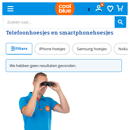
Telefoonhoesjes en smartphonehoesjes
Filters
iPhone hoesjes
Samsung hoesjes
Nokia 
We hebben geen resultaten gevonden.