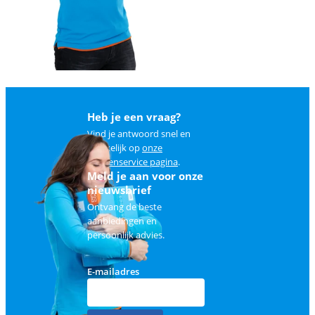
Heb je een vraag?
Vind je antwoord snel en
makkelijk op
onze
klantenservice pagina
.
Meld je aan voor onze
nieuwsbrief
Ontvang de beste
aanbiedingen en
persoonlijk advies.
E-mailadres