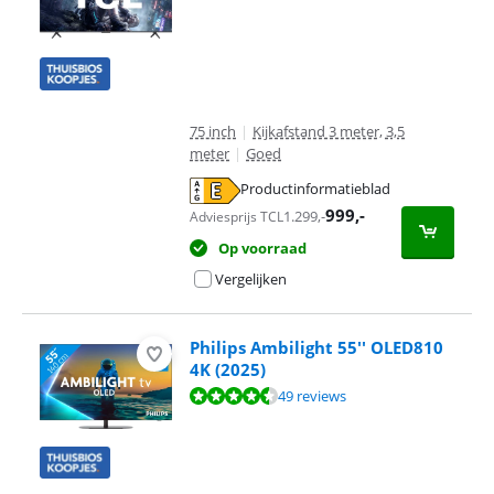
75 inch
|
Kijkafstand 3 meter, 3,5
meter
|
Goed
Productinformatieblad
opent in nieuw tabblad
999
,-
1.299
,-
Adviesprijs TCL
Op voorraad
Vergelijken
Philips Ambilight 55'' OLED810
4K (2025)
Beoordeling is 9,3 van de 10, gebaseerd op 49 reviews.
49 reviews