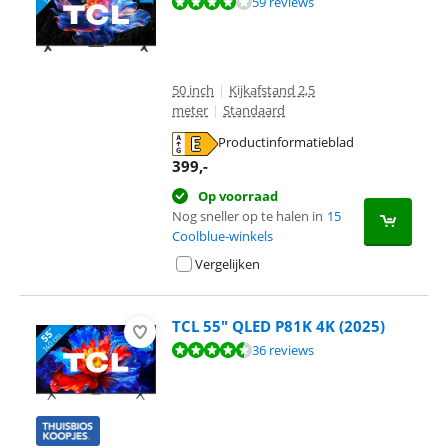
Beoordeling is 8,3 van de 10, gebaseerd op 59 reviews.
59 reviews
50 inch
|
Kijkafstand 2,5
meter
|
Standaard
Productinformatieblad
opent in nieuw tabblad
399
,-
Op voorraad
Nog sneller op te halen in
15
Coolblue-winkels
Vergelijken
TCL 55" QLED P81K 4K (2025)
Beoordeling is 9,3 van de 10, gebaseerd op 36 reviews.
36 reviews