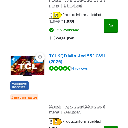
meter
|
Uitstekend
Productinformatieblad
opent in nieuw tabblad
1.998
,-
1.839
,-
Op voorraad
Vergelijken
TCL SQD Mini-led 55" C89L
(2026)
Beoordeling is 9,4 van de 10, gebaseerd op 4 reviews.
4 reviews
5 jaar garantie
55 inch
|
Kijkafstand 2,5 meter, 3
meter
|
Zeer goed
Productinformatieblad
opent in nieuw tabblad
999
,-