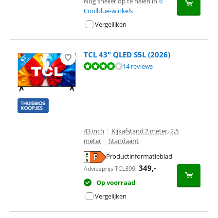
Nog sneller op te halen in
6
Coolblue-winkels
Vergelijken
TCL 43" QLED S5L (2026)
Beoordeling is 8,3 van de 10, gebaseerd op 14 reviews.
14 reviews
43 inch
|
Kijkafstand 2 meter, 2,5
meter
|
Standaard
Productinformatieblad
opent in nieuw tabblad
349
,-
399
,-
Adviesprijs TCL
Op voorraad
Vergelijken