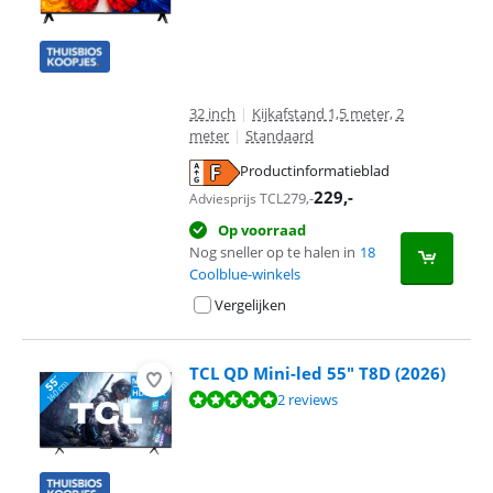
32 inch
|
Kijkafstand 1,5 meter, 2
meter
|
Standaard
Productinformatieblad
opent in nieuw tabblad
229
,-
279
,-
Adviesprijs TCL
Op voorraad
Nog sneller op te halen in
18
Coolblue-winkels
Vergelijken
TCL QD Mini-led 55" T8D (2026)
Beoordeling is 10 van de 10, gebaseerd op 2 reviews.
2 reviews