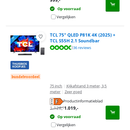
Op voorraad
Vergelijken
TCL 75" QLED P81K 4K (2025) +
TCL S55H 2.1 Soundbar
Beoordeling is 9,3 van de 10, gebaseerd op 36 reviews.
36 reviews
bundelvoordeel
75 inch
|
Kijkafstand 3 meter, 3,5
meter
|
Zeer goed
Productinformatieblad
opent in nieuw tabblad
1.128
,-
1.019
,-
Op voorraad
Vergelijken