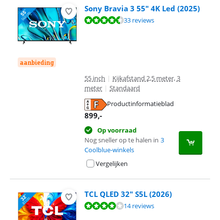
Sony Bravia 3 55" 4K Led (2025)
Beoordeling is 8,6 van de 10, gebaseerd op 33 reviews.
33 reviews
aanbieding
55 inch
|
Kijkafstand 2,5 meter, 3
meter
|
Standaard
Productinformatieblad
opent in nieuw tabblad
899
,-
Op voorraad
Nog sneller op te halen in
3
Coolblue-winkels
Vergelijken
TCL QLED 32" S5L (2026)
Beoordeling is 8,3 van de 10, gebaseerd op 14 reviews.
14 reviews