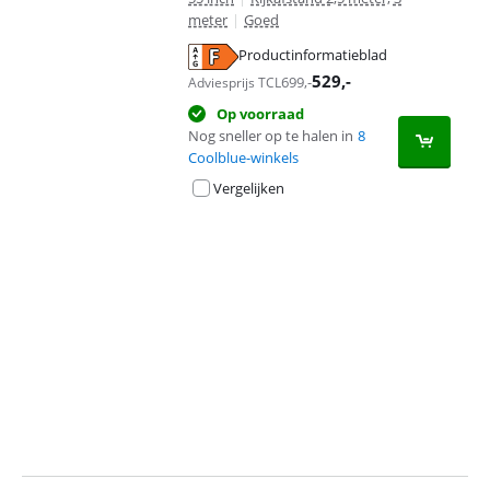
meter
|
Goed
Productinformatieblad
opent in nieuw tabblad
529
,-
699
,-
Adviesprijs TCL
Op voorraad
Nog sneller op te halen in
8
Coolblue-winkels
Vergelijken
Advertentie