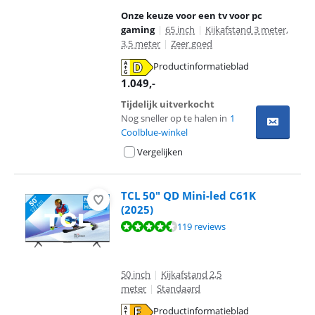
Onze keuze voor een tv voor pc
gaming
|
65 inch
|
Kijkafstand 3 meter,
3,5 meter
|
Zeer goed
Productinformatieblad
opent in nieuw tabblad
1.049
,-
Tijdelijk uitverkocht
Nog sneller op te halen in
1
Coolblue-winkel
Vergelijken
TCL 50" QD Mini-led C61K
(2025)
Beoordeling is 8,9 van de 10, gebaseerd op 119 reviews.
119 reviews
50 inch
|
Kijkafstand 2,5
meter
|
Standaard
Productinformatieblad