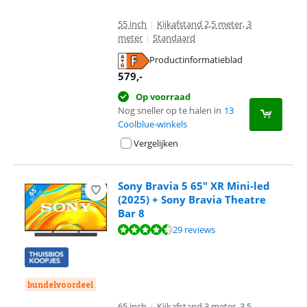
55 inch
|
Kijkafstand 2,5 meter, 3
meter
|
Standaard
Productinformatieblad
opent in nieuw tabblad
579
,-
Op voorraad
Nog sneller op te halen in
13
Coolblue-winkels
Vergelijken
Sony Bravia 5 65" XR Mini-led
(2025) + Sony Bravia Theatre
Bar 8
Beoordeling is 9,0 van de 10, gebaseerd op 29 reviews.
29 reviews
bundelvoordeel
65 inch
|
Kijkafstand 3 meter, 3,5