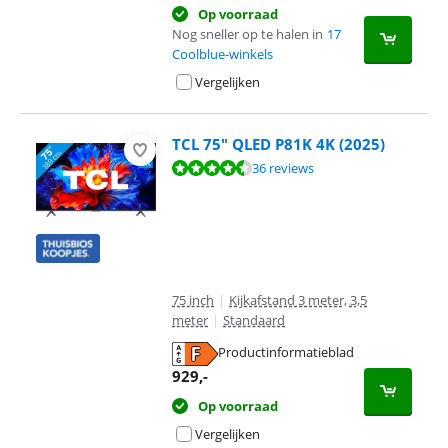
Op voorraad
Nog sneller op te halen in
17
Coolblue-winkels
Vergelijken
TCL 75" QLED P81K 4K (2025)
Beoordeling is 9,3 van de 10, gebaseerd op 36 reviews.
36 reviews
75 inch
|
Kijkafstand 3 meter, 3,5
meter
|
Standaard
Productinformatieblad
opent in nieuw tabblad
929
,-
Op voorraad
Vergelijken