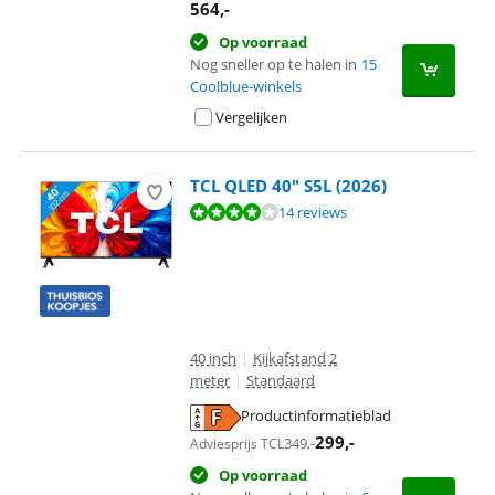
opent in nieuw tabblad
564
,-
Op voorraad
Nog sneller op te halen in
15
Coolblue-winkels
Vergelijken
TCL QLED 40" S5L (2026)
Beoordeling is 8,3 van de 10, gebaseerd op 14 reviews.
14 reviews
40 inch
|
Kijkafstand 2
meter
|
Standaard
Productinformatieblad
opent in nieuw tabblad
299
,-
349
,-
Adviesprijs TCL
Op voorraad