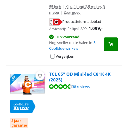
55 inch
|
Kijkafstand 2,5 meter, 3
meter
|
Zeer goed
Productinformatieblad
opent in nieuw tabblad
1.099
,-
1.899
,-
Adviesprijs Philips
Op voorraad
Nog sneller op te halen in
5
Coolblue-winkels
Vergelijken
TCL 65" QD Mini-led C81K 4K
(2025)
Beoordeling is 9,3 van de 10, gebaseerd op 38 reviews.
38 reviews
5 jaar
garantie