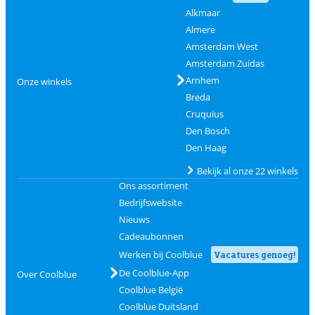
Alkmaar
Almere
Amsterdam West
Amsterdam Zuidas
Arnhem
Onze winkels
Breda
Cruquius
Den Bosch
Den Haag
Bekijk al onze 22 winkels
Ons assortiment
Bedrijfswebsite
Nieuws
Cadeaubonnen
Werken bij Coolblue
Vacatures genoeg!
De Coolblue-App
Over Coolblue
Coolblue België
Coolblue Duitsland