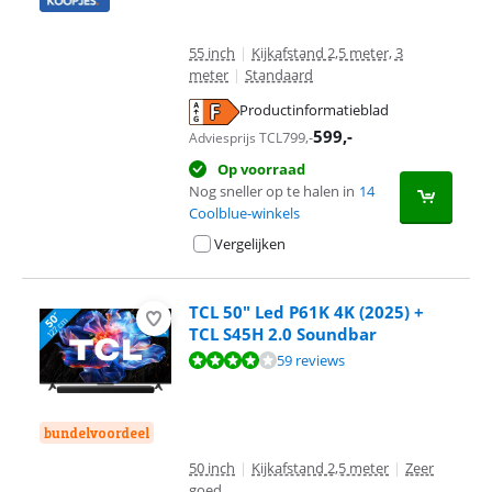
55 inch
|
Kijkafstand 2,5 meter, 3
meter
|
Standaard
Productinformatieblad
opent in nieuw tabblad
599
,-
799
,-
Adviesprijs TCL
Op voorraad
Nog sneller op te halen in
14
Coolblue-winkels
Vergelijken
TCL 50" Led P61K 4K (2025) +
TCL S45H 2.0 Soundbar
Beoordeling is 8,3 van de 10, gebaseerd op 59 reviews.
59 reviews
bundelvoordeel
50 inch
|
Kijkafstand 2,5 meter
|
Zeer
goed