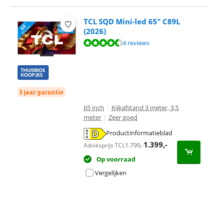
TCL SQD Mini-led 65" C89L
(2026)
Beoordeling is 9,4 van de 10, gebaseerd op 4 reviews.
4 reviews
5 jaar garantie
65 inch
|
Kijkafstand 3 meter, 3,5
meter
|
Zeer goed
Productinformatieblad
opent in nieuw tabblad
1.399
,-
1.799
,-
Adviesprijs TCL
Op voorraad
Vergelijken
Advertentie