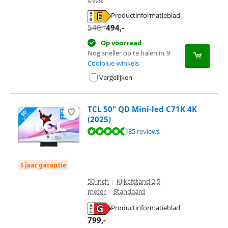
Productinformatieblad
opent in nieuw tabblad
548
,-
494
,-
Op voorraad
Nog sneller op te halen in
9
Coolblue-winkels
Vergelijken
TCL 50" QD Mini-led C71K 4K
(2025)
Beoordeling is 9,1 van de 10, gebaseerd op 85 reviews.
85 reviews
5 jaar garantie
50 inch
|
Kijkafstand 2,5
meter
|
Standaard
Productinformatieblad
opent in nieuw tabblad
799
,-