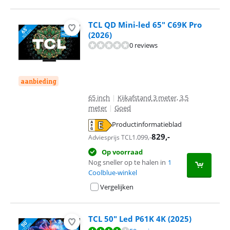
TCL QD Mini-led 65" C69K Pro
(2026)
0 reviews
aanbieding
65 inch
|
Kijkafstand 3 meter, 3,5
meter
|
Goed
Productinformatieblad
opent in nieuw tabblad
829
,-
1.099
,-
Adviesprijs TCL
Op voorraad
Nog sneller op te halen in
1
Coolblue-winkel
Vergelijken
TCL 50" Led P61K 4K (2025)