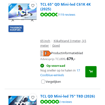
TCL 65" QD Mini-led C61K 4K
(2025)
Beoordeling is 8,9 van de 10, gebaseerd op 119 reviews.
119 reviews
65 inch
|
Kijkafstand 3 meter, 3,5
meter
|
Goed
Productinformatieblad
opent in nieuw tabblad
679
,-
899
,-
Adviesprijs TCL
Op voorraad
Nog sneller op te halen in
17
Coolblue-winkels
Vergelijken
TCL QD Mini-led 75" T8D (2026)
Beoordeling is 10 van de 10, gebaseerd op 2 reviews.
2 reviews