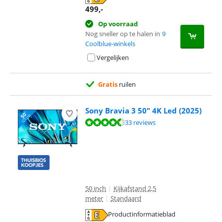
opent in nieuw tabblad
499
,-
Op voorraad
Nog sneller op te halen in
9
Coolblue-winkels
Vergelijken
Gratis
ruilen
Sony Bravia 3 50" 4K Led (2025)
Beoordeling is 8,6 van de 10, gebaseerd op 33 reviews.
33 reviews
50 inch
|
Kijkafstand 2,5
meter
|
Standaard
Productinformatieblad