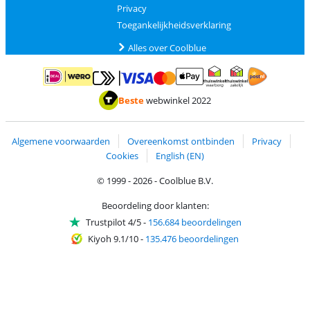
Privacy
Toegankelijkheidsverklaring
Alles over Coolblue
Betalen met MasterCard en Visa via ClickToPay
Betalen met ApplePay
Betalen met iDEAL | Wero
Verzending en 
Thuiswinkel waarborg
Thuiswinkel waarborg
Beste
webwinkel 2022
Algemene voorwaarden
Overeenkomst ontbinden
Privacy
Cookies
English (EN)
© 1999 - 2026 - Coolblue B.V.
Beoordeling door klanten:
Trustpilot 4/5
-
156.684 beoordelingen
Kiyoh 9.1/10
-
135.476 beoordelingen