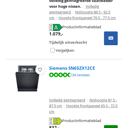
volledig geïntegreerde vaatwasser
voor hoge nissen.
|
Volledig
geintegreerd
|
Nishoogte 86,5 - 92,5
cm
|
Hoogte frontpaneel 70,5 - 77,5 cm
Productinformatieblad
opent in nieuw tabblad
1.079
,-
Tijdelijk uitverkocht
Vergelijken
Siemens SN65ZX12CE
Beoordeling is 8,6 van de 10, gebaseerd op 34 reviews.
34 reviews
Volledig geintegreerd
|
Nishoogte 81,5 -
87,5 cm
|
Hoogte frontpaneel 65,5 - 72,5
cm
Productinformatieblad
opent in nieuw tabblad
832
,-