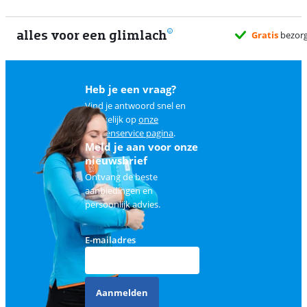
alles voor een glimlach
Heb je een vraag?
Vind je antwoord snel en
makkelijk op
onze
klantenservice pagina
.
Meld je aan voor onze
nieuwsbrief
Ontvang de beste
aanbiedingen en
persoonlijk advies.
E-mailadres
Aanmelden