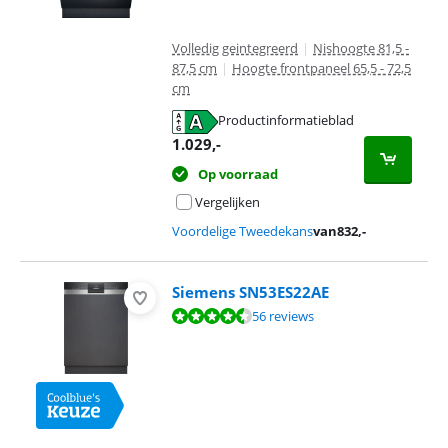
Volledig geintegreerd
|
Nishoogte 81,5 -
87,5 cm
|
Hoogte frontpaneel 65,5 - 72,5
cm
Productinformatieblad
opent in nieuw tabblad
1.029
,-
Op voorraad
Vergelijken
Voordelige Tweedekans
van
832
,-
Siemens SN53ES22AE
Beoordeling is 9,0 van de 10, gebaseerd op 56 reviews.
56 reviews