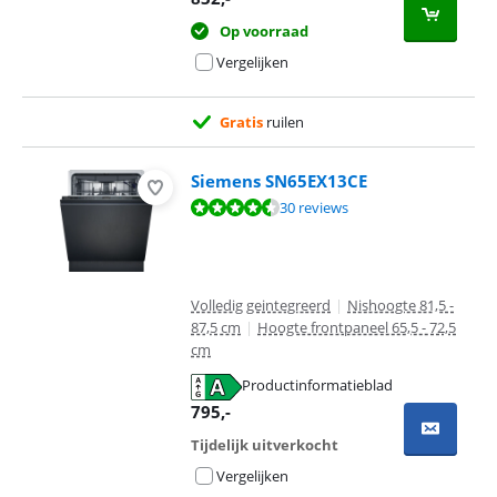
Op voorraad
Vergelijken
Gratis
ruilen
Siemens SN65EX13CE
Beoordeling is 8,5 van de 10, gebaseerd op 30 reviews.
30 reviews
Volledig geintegreerd
|
Nishoogte 81,5 -
87,5 cm
|
Hoogte frontpaneel 65,5 - 72,5
cm
Productinformatieblad
opent in nieuw tabblad
795
,-
Tijdelijk uitverkocht
Vergelijken