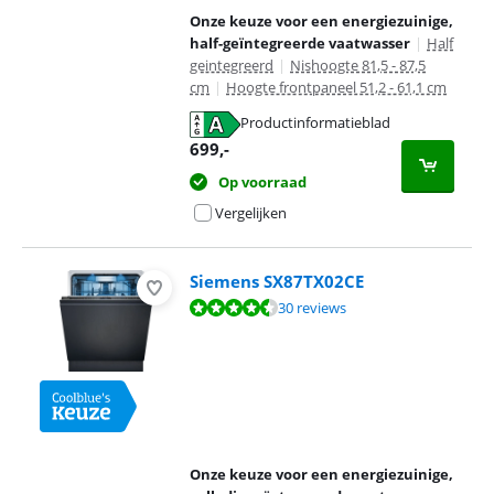
Onze keuze voor een energiezuinige,
half-geïntegreerde vaatwasser
|
Half
geintegreerd
|
Nishoogte 81,5 - 87,5
cm
|
Hoogte frontpaneel 51,2 - 61,1 cm
Productinformatieblad
opent in nieuw tabblad
699
,-
Op voorraad
Vergelijken
Siemens SX87TX02CE
Beoordeling is 9,2 van de 10, gebaseerd op 30 reviews.
30 reviews
Onze keuze voor een energiezuinige,