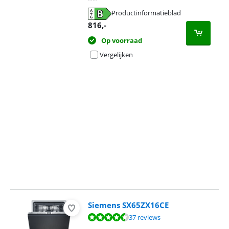
Productinformatieblad
opent in nieuw tabblad
816
,-
Op voorraad
Vergelijken
Advertentie
Siemens SX65ZX16CE
Beoordeling is 9,4 van de 10, gebaseerd op 37 reviews.
37 reviews