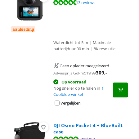
Beoordeling is 9,2 van de 10, gebaseerd op 3 reviews.
3 reviews
aanbieding
Waterdicht tot 5 m
|
Maximale
batterijduur 90 min
|
8K resolutie
Geen oplader meegeleverd
309
,-
519,99
Adviesprijs GoPro
Op voorraad
Nog sneller op te halen in
1
Coolblue-winkel
Vergelijken
DJI Osmo Pocket 4 + BlueBuilt
case
Beoordeling is 9,6 van de 10, gebaseerd op 8 reviews.