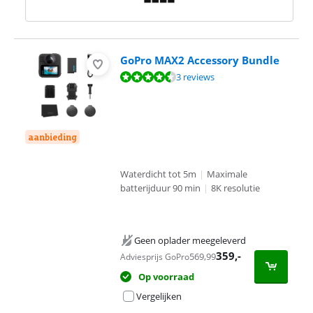
GoPro MAX2 Accessory Bundle
Beoordeling is 9,2 van de 10, gebaseerd op 3 reviews.
3 reviews
aanbieding
Waterdicht tot 5m
|
Maximale
batterijduur 90 min
|
8K resolutie
Geen oplader meegeleverd
359
,-
569,99
Adviesprijs GoPro
Op voorraad
Vergelijken