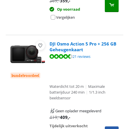
369
,-
359
,-
Op voorraad
Vergelijken
DJI Osmo Action 5 Pro + 256 GB
Geheugenkaart
Beoordeling is 8,8 van de 10, gebaseerd op 21 reviews.
21 reviews
bundelvoordeel
Waterdicht tot 20 m
|
Maximale
batterijduur 240 min
|
1/1.3 inch
beeldsensor
Geen oplader meegeleverd
419
,-
409
,-
Tijdelijk uitverkocht