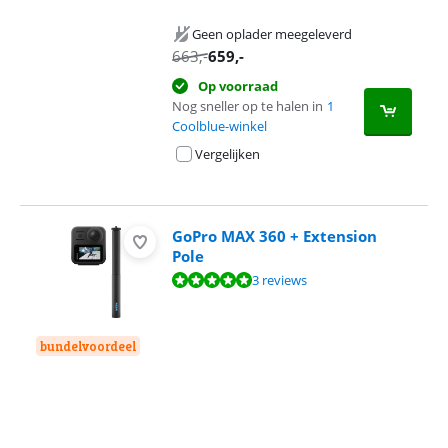
Geen oplader meegeleverd
663
,-
659
,-
Op voorraad
Nog sneller op te halen in
1
Coolblue-winkel
Vergelijken
GoPro MAX 360 + Extension
Pole
Beoordeling is 9,6 van de 10, gebaseerd op 3 reviews.
3 reviews
bundelvoordeel