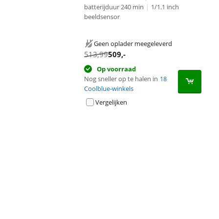
batterijduur 240 min
|
1/1.1 inch
beeldsensor
Geen oplader meegeleverd
513,99
509
,-
Op voorraad
Nog sneller op te halen in
18
Coolblue-winkels
Vergelijken
Advertentie