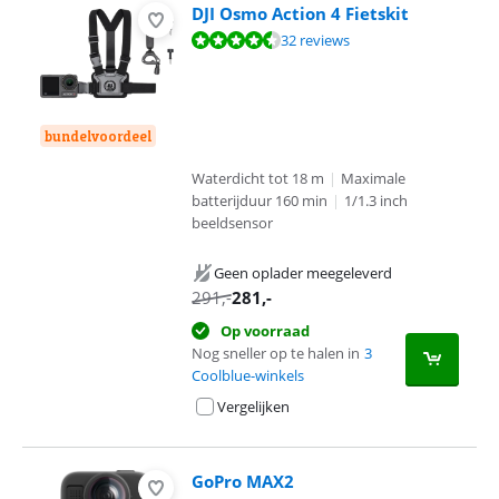
DJI Osmo Action 4 Fietskit
Beoordeling is 9,3 van de 10, gebaseerd op 32 reviews.
32 reviews
bundelvoordeel
Waterdicht tot 18 m
|
Maximale
batterijduur 160 min
|
1/1.3 inch
beeldsensor
Geen oplader meegeleverd
291
,-
281
,-
Op voorraad
Nog sneller op te halen in
3
Coolblue-winkels
Vergelijken
GoPro MAX2