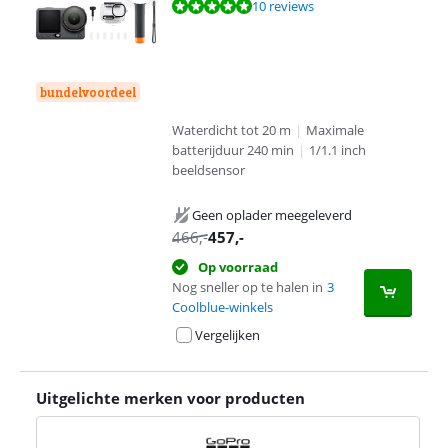
Beoordeling is 9,6 van de 10, gebaseerd op 10 reviews.
10 reviews
bundelvoordeel
Waterdicht tot 20 m
|
Maximale
batterijduur 240 min
|
1/1.1 inch
beeldsensor
Geen oplader meegeleverd
466
,-
457
,-
Op voorraad
Nog sneller op te halen in
3
Coolblue-winkels
Vergelijken
Uitgelichte merken voor producten