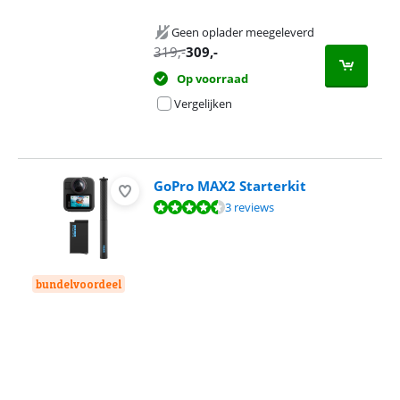
Geen oplader meegeleverd
319
,-
309
,-
Op voorraad
Vergelijken
GoPro MAX2 Starterkit
Beoordeling is 9,2 van de 10, gebaseerd op 3 reviews.
3 reviews
bundelvoordeel