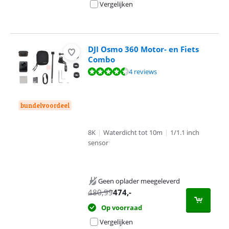
Vergelijken
DJI Osmo 360 Motor- en Fiets
Combo
Beoordeling is 9,4 van de 10, gebaseerd op 4 reviews.
4 reviews
bundelvoordeel
8K
|
Waterdicht tot 10m
|
1/1.1 inch
sensor
Geen oplader meegeleverd
480,99
474
,-
Op voorraad
Vergelijken