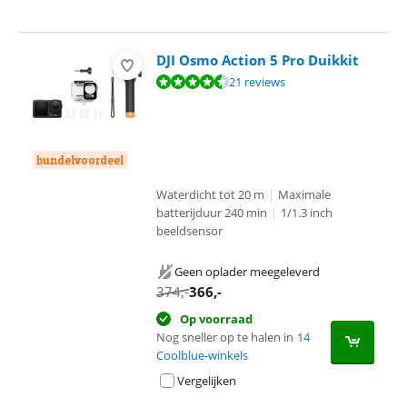
DJI Osmo Action 5 Pro Duikkit
Beoordeling is 8,8 van de 10, gebaseerd op 21 reviews.
21 reviews
bundelvoordeel
Waterdicht tot 20 m
|
Maximale
batterijduur 240 min
|
1/1.3 inch
beeldsensor
Geen oplader meegeleverd
374
,-
366
,-
Op voorraad
Nog sneller op te halen in
14
Coolblue-winkels
Vergelijken