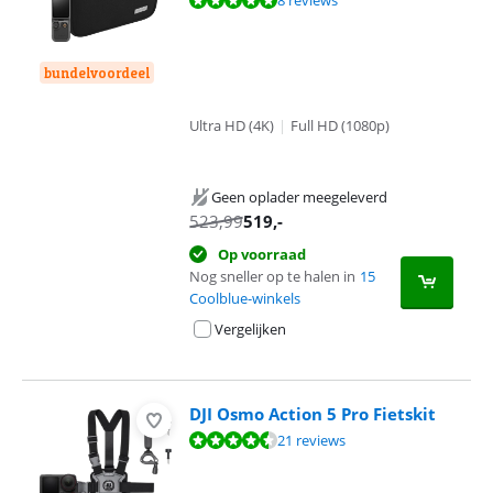
8 reviews
bundelvoordeel
Ultra HD (4K)
|
Full HD (1080p)
Geen oplader meegeleverd
523,99
519
,-
Op voorraad
Nog sneller op te halen in
15
Coolblue-winkels
Vergelijken
DJI Osmo Action 5 Pro Fietskit
Beoordeling is 8,8 van de 10, gebaseerd op 21 reviews.
21 reviews