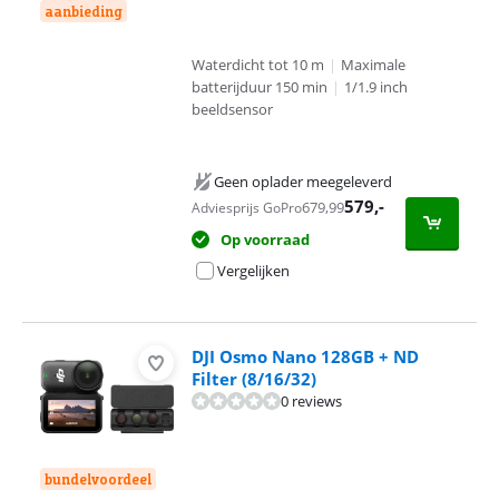
aanbieding
Waterdicht tot 10 m
|
Maximale
batterijduur 150 min
|
1/1.9 inch
beeldsensor
Geen oplader meegeleverd
579
,-
679,99
Adviesprijs GoPro
Op voorraad
Vergelijken
DJI Osmo Nano 128GB + ND
Filter (8/16/32)
0 reviews
bundelvoordeel