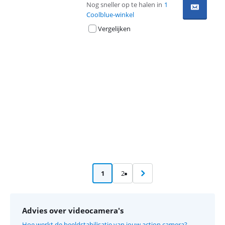
Nog sneller op te halen in
1
Coolblue-winkel
Vergelijken
Advertentie
1
2
Advies over videocamera's
Hoe werkt de beeldstabilisatie van jouw action camera?