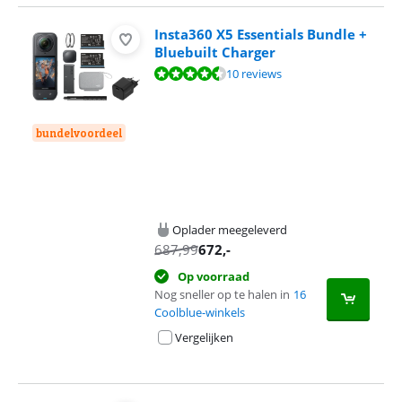
Insta360 X5 Essentials Bundle +
Bluebuilt Charger
Beoordeling is 9,4 van de 10, gebaseerd op 10 reviews.
10 reviews
bundelvoordeel
Oplader meegeleverd
687,99
672
,-
Op voorraad
Nog sneller op te halen in
16
Coolblue-winkels
Vergelijken