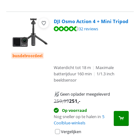
DJI Osmo Action 4 + Mini Tripod
Beoordeling is 9,3 van de 10, gebaseerd op 32 reviews.
32 reviews
bundelvoordeel
Waterdicht tot 18 m
|
Maximale
batterijduur 160 min
|
1/1.3 inch
beeldsensor
Geen oplader meegeleverd
259,99
251
,-
Op voorraad
Nog sneller op te halen in
5
Coolblue-winkels
Vergelijken