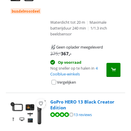
bundelvoordeel
Waterdicht tot 20 m
|
Maximale
batterijduur 240 min
|
1/1.3 inch
beeldsensor
Geen oplader meegeleverd
375
,-
367
,-
Op voorraad
Nog sneller op te halen in
4
Coolblue-winkels
Vergelijken
GoPro HERO 13 Black Creator
Edition
Beoordeling is 8,4 van de 10, gebaseerd op 13 reviews.
13 reviews