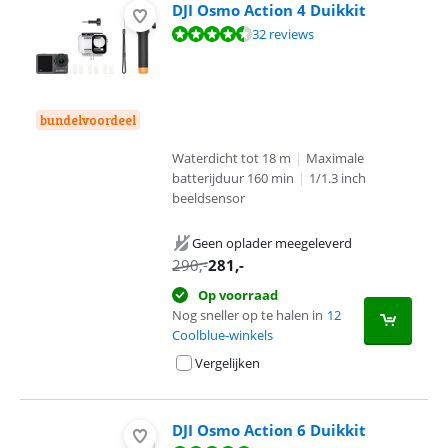
DJI Osmo Action 4 Duikkit
Beoordeling is 9,3 van de 10, gebaseerd op 32 reviews.
32 reviews
bundelvoordeel
Waterdicht tot 18 m
|
Maximale
batterijduur 160 min
|
1/1.3 inch
beeldsensor
Geen oplader meegeleverd
290
,-
281
,-
Op voorraad
Nog sneller op te halen in
12
Coolblue-winkels
Vergelijken
DJI Osmo Action 6 Duikkit