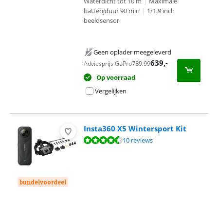
Waterdicht tot 10 m
|
Maximale
batterijduur 90 min
|
1/1.9 inch
beeldsensor
Geen oplader meegeleverd
639
,-
789,99
Adviesprijs GoPro
Op voorraad
Vergelijken
Insta360 X5 Wintersport Kit
Beoordeling is 9,4 van de 10, gebaseerd op 10 reviews.
10 reviews
bundelvoordeel