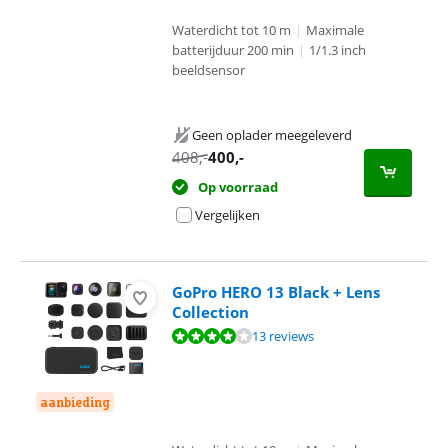
Waterdicht tot 10 m
|
Maximale
batterijduur 200 min
|
1/1.3 inch
beeldsensor
Geen oplader meegeleverd
408
,-
400
,-
Op voorraad
Vergelijken
GoPro HERO 13 Black + Lens
Collection
Beoordeling is 8,4 van de 10, gebaseerd op 13 reviews.
13 reviews
aanbieding