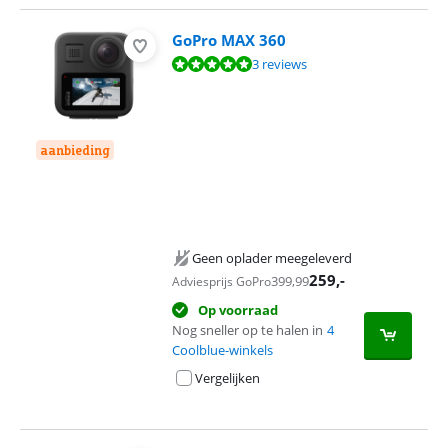
GoPro MAX 360
Beoordeling is 9,6 van de 10, gebaseerd op 3 reviews.
3 reviews
aanbieding
Geen oplader meegeleverd
259
,-
399,99
Adviesprijs GoPro
Op voorraad
Nog sneller op te halen in
4
Coolblue-winkels
Vergelijken