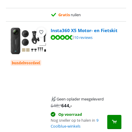
Gratis
ruilen
Insta360 X5 Motor- en Fietskit
Beoordeling is 9,4 van de 10, gebaseerd op 10 reviews.
10 reviews
bundelvoordeel
Geen oplader meegeleverd
648
,-
644
,-
Op voorraad
Nog sneller op te halen in
9
Coolblue-winkels