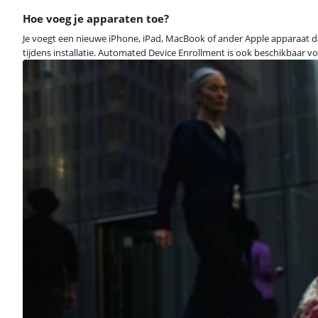
Hoe voeg je apparaten toe?
Je voegt een nieuwe iPhone, iPad, MacBook of ander Apple apparaat d
tijdens installatie. Automated Device Enrollment is ook beschikbaar v