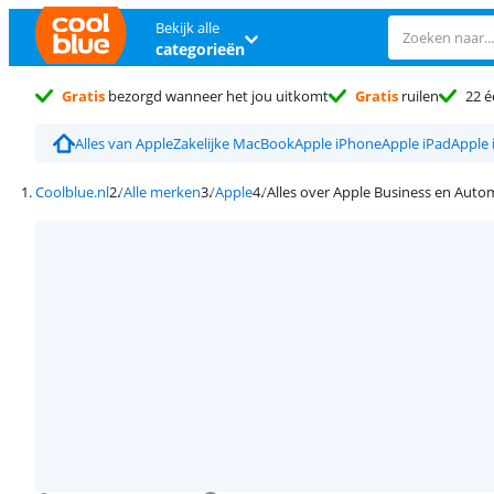
Bekijk alle
categorieën
Gratis
bezorgd wanneer het jou uitkomt
Gratis
ruilen
22 é
Alles van Apple
Zakelijke MacBook
Apple iPhone
Apple iPad
Apple 
Coolblue.nl
Alle merken
Apple
Alles over Apple Business en Auto