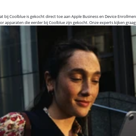
at bij Coolblue is gekocht direct toe aan Apple Business en Device Enrol
oor apparaten die eerder bij Coolblue zijn gekocht. Onze experts kijken gra