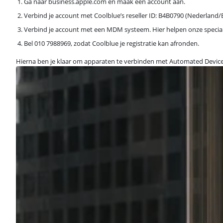
Ga naar business.apple.com en maak een account aan.
Verbind je account met Coolblue’s reseller ID: B4B0790 (Nederland/B
Verbind je account met een MDM systeem. Hier helpen onze special
Bel 010 7988969, zodat Coolblue je registratie kan afronden.
Hierna ben je klaar om apparaten te verbinden met Automated Device