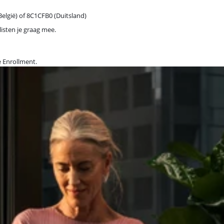
elgië) of 8C1CFB0 (Duitsland)
isten je graag mee.
 Enrollment.