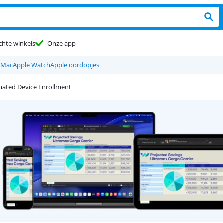
chte winkels
Onze app
iMac
Apple Watch
Apple oordopjes
mated Device Enrollment