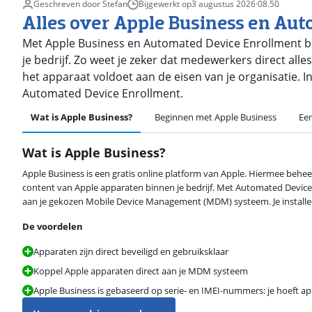
Geschreven door Stefan
Bijgewerkt op
3 augustus 2026
·
08.50
Alles over Apple Business en Au
Met Apple Business en Automated Device Enrollment be
je bedrijf. Zo weet je zeker dat medewerkers direct all
het apparaat voldoet aan de eisen van je organisatie. In 
Automated Device Enrollment.
Wat is Apple Business?
Beginnen met Apple Business
Ee
Wat is Apple Business?
Apple Business is een gratis online platform van Apple. Hiermee behee
content van Apple apparaten binnen je bedrijf. Met Automated Device
aan je gekozen Mobile Device Management (MDM) systeem. Je installeer
De voordelen
Apparaten zijn direct beveiligd en gebruiksklaar
Koppel Apple apparaten direct aan je MDM systeem
Apple Business is gebaseerd op serie- en IMEI-nummers: je hoeft ap