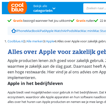
Bekijk alle
categorieën
Gratis
bezorgd wanneer het jou uitkomt
Gratis
ruilen
22 é
iPhone
MacBook
iPad
Apple Watch
AirPods
iMac
Mac mini
Mac Stu
Coolblue.nl
Alle merken
Apple
Alles over Apple voor zakelijk gebr
Alles over Apple voor zakelijk ge
Apple producten lenen zich goed voor zakelijk gebruik. Z
waarmee je zakelijk aan de slag gaat. Daarnaast heeft
een hoge restwaarde. Hier vind je al ons advies om App
implementeren.
Apple in het bedrijfsleven
Apple biedt veel mogelijkheden voor gebruik in het bedrijfsleven. Dat
ecosysteem, waardoor alle Apple apparaten en hun software naadloos
alles over het huren van Apple producten en nemen we je mee langs 