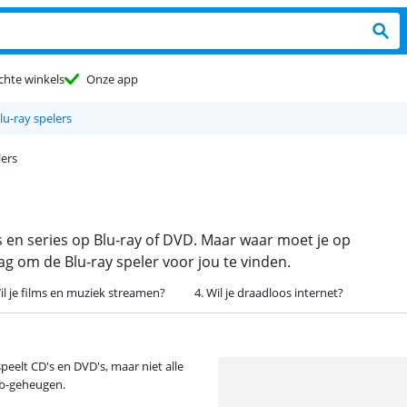
chte winkels
Onze app
lu-ray spelers
lers
ms en series op Blu-ray of DVD. Maar waar moet je op
g om de Blu-ray speler voor jou te vinden.
il je films en muziek streamen?
4. Wil je draadloos internet?
speelt CD's en DVD's, maar niet alle
sb-geheugen.