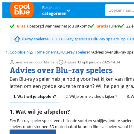
Bekijk alle
categorieën
Gratis
bezorgd wanneer het jou uitkomt
Gratis
ruilen
22 é
Blu-ray spelers
4K UHD Blu-ray spelers
3D Blu-ray spelers
Top 10 B
Coolblue.nl
Home cinema
Blu-ray spelers
Advies over Blu-ray spe
Geschreven door Marcella
Bijgewerkt op
8 januari 2025
·
14.34
Advies over Blu-ray spelers
Een Blu-ray speler heb je nodig voor het kijken van fil
letten om een goede keuze te maken? Wij helpen je graa
1. Wat wil je afspelen?
2. Wil je online video's kijken?
3. W
1. Wat wil je afspelen?
Een Blu-ray speler speelt verschillende soorten schijfjes. Iedere speler 
spelers ondersteunen 3D materiaal, of kunnen films afspelen vanaf U