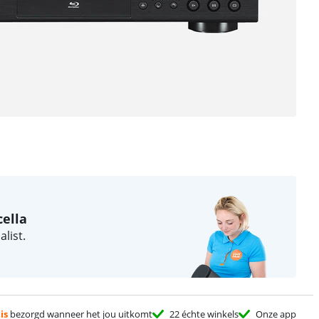
cella
alist.
is
bezorgd wanneer het jou uitkomt
22 échte winkels
Onze app