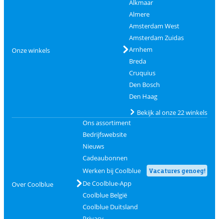
Alkmaar
Almere
Amsterdam West
Amsterdam Zuidas
Arnhem
Onze winkels
Breda
Cruquius
Den Bosch
Den Haag
Bekijk al onze 22 winkels
Ons assortiment
Bedrijfswebsite
Nieuws
Cadeaubonnen
Werken bij Coolblue
Vacatures genoeg!
De Coolblue-App
Over Coolblue
Coolblue België
Coolblue Duitsland
Privacy