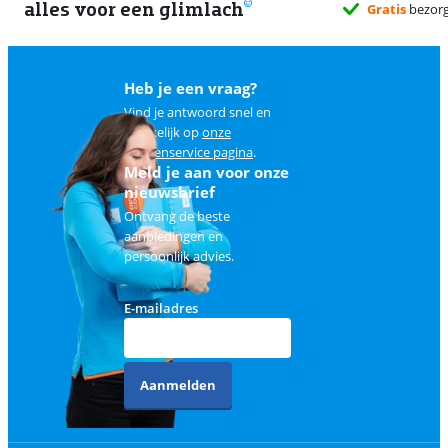
alles voor een glimlach
Heb je een vraag?
Vind je antwoord snel en
makkelijk op
onze
klantenservice pagina
.
Meld je aan voor onze
nieuwsbrief
Ontvang de beste
aanbiedingen en
persoonlijk advies.
E-mailadres
Aanmelden