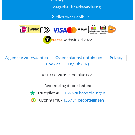
Toegankelijkheidsverklaring
Alles over Coolblue
Betalen met MasterCard en Visa via ClickToPay
Betalen met ApplePay
Betalen met iDEAL | Wero
Verzending en 
Thuiswinkel waarborg
Thuiswinkel waarborg
Beste
webwinkel 2022
Algemene voorwaarden
Overeenkomst ontbinden
Privacy
Cookies
English (EN)
© 1999 - 2026 - Coolblue B.V.
Beoordeling door klanten:
Trustpilot 4/5
-
156.670 beoordelingen
Kiyoh 9.1/10
-
135.471 beoordelingen