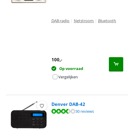
DAB-radio
|
Netstroom
|
Bluetooth
100
,-
Op voorraad
Vergelijken
Denver DAB-42
Beoordeling is 7,2 van de 10, gebaseerd op 30 reviews.
30 reviews