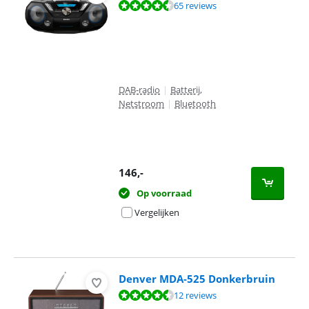
Beoordeling is 8,8 van de 10, gebaseerd op 65 reviews.
65 reviews
DAB-radio
|
Batterij,
Netstroom
|
Bluetooth
146
,-
Op voorraad
Vergelijken
Denver MDA-525 Donkerbruin
Beoordeling is 8,6 van de 10, gebaseerd op 12 reviews.
12 reviews