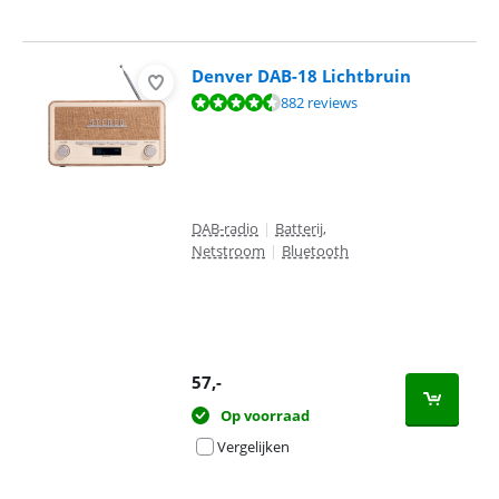
Denver DAB-18 Lichtbruin
Beoordeling is 8,9 van de 10, gebaseerd op 882 reviews.
882 reviews
DAB-radio
|
Batterij,
Netstroom
|
Bluetooth
57
,-
Op voorraad
Vergelijken