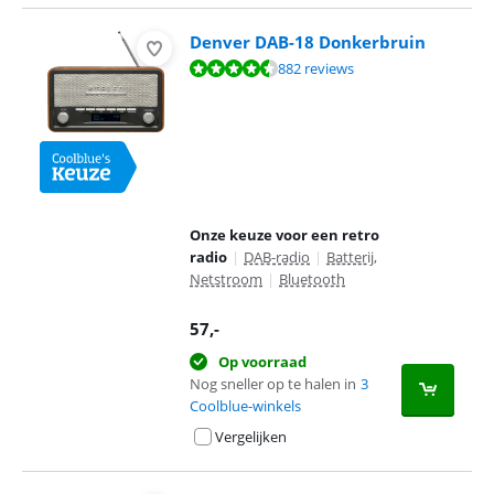
Denver DAB-18 Donkerbruin
Beoordeling is 8,9 van de 10, gebaseerd op 882 reviews.
882 reviews
Onze keuze voor een retro
radio
|
DAB-radio
|
Batterij,
Netstroom
|
Bluetooth
57
,-
Op voorraad
Nog sneller op te halen in
3
Coolblue-winkels
Vergelijken