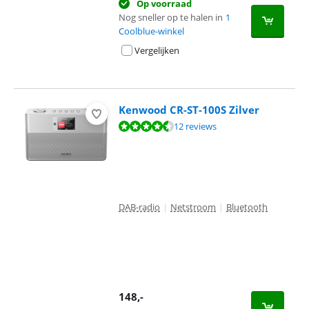
Op voorraad
Nog sneller op te halen in
1
Coolblue-winkel
Vergelijken
Kenwood CR-ST-100S Zilver
Beoordeling is 9,1 van de 10, gebaseerd op 12 reviews.
12 reviews
DAB-radio
|
Netstroom
|
Bluetooth
148
,-