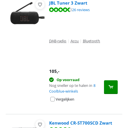
JBL Tuner 3 Zwart
Beoordeling is 8,8 van de 10, gebaseerd op 26 reviews.
26 reviews
DAB-radio
|
Accu
|
Bluetooth
105
,-
Op voorraad
Nog sneller op te halen in
8
Coolblue-winkels
Vergelijken
Kenwood CR-ST700SCD Zwart