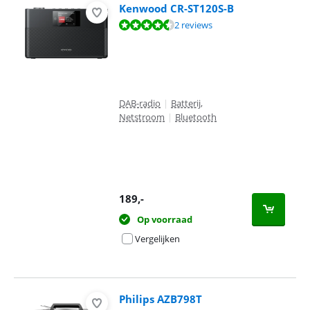
Kenwood CR-ST120S-B
Beoordeling is 8,8 van de 10, gebaseerd op 2 reviews.
2 reviews
DAB-radio
|
Batterij,
Netstroom
|
Bluetooth
189
,-
Op voorraad
Vergelijken
Philips AZB798T