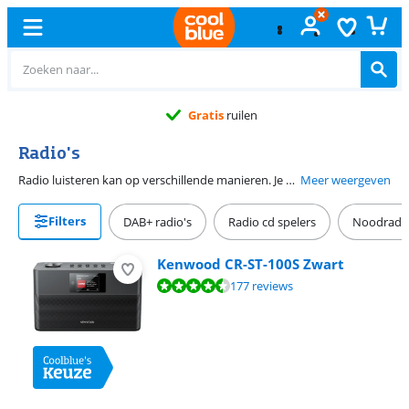
Gratis
ruilen
Radio's
Radio luisteren kan op verschillende manieren. Je kunt een oudere radio kopen met alleen een FM radio, maar ook nieuwere modellen met meer functies. Zo heb je een digitale DAB+ radio, waarmee je naar ruisvrije radio luistert. Of een internetradio, waarmee je duizenden internationale radiozenders ontvangt. Sommige radio's hebben een ingebouwde wekfunctie. Wil je een wekkerradio, kies dan voor een radio met deze functie. Je hebt ook radio's met een accu. Deze neem je in de meeste gevallen mee onderweg.
Meer weergeven
Filters
DAB+ radio's
Radio cd spelers
Noodradio
Kenwood CR-ST-100S Zwart
Beoordeling is 9,0 van de 10, gebaseerd op 177 reviews.
177 reviews