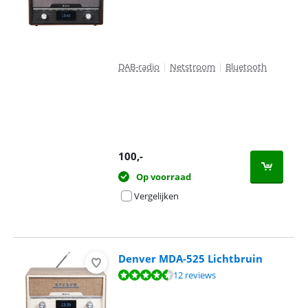
DAB-radio
|
Netstroom
|
Bluetooth
100
,-
Op voorraad
Vergelijken
Denver MDA-525 Lichtbruin
Beoordeling is 8,6 van de 10, gebaseerd op 12 reviews.
12 reviews