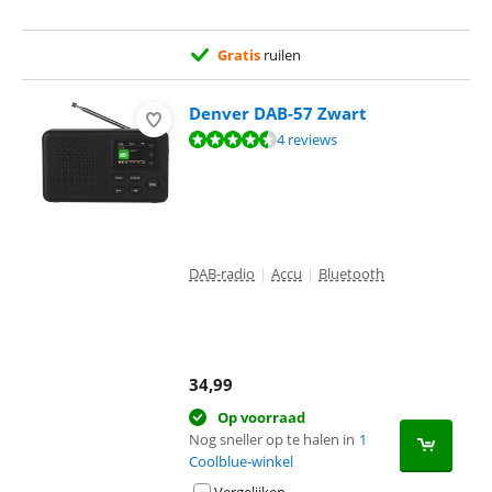
Gratis
ruilen
Denver DAB-57 Zwart
Beoordeling is 8,9 van de 10, gebaseerd op 4 reviews.
4 reviews
DAB-radio
|
Accu
|
Bluetooth
34,99
Op voorraad
Nog sneller op te halen in
1
Coolblue-winkel
Vergelijken