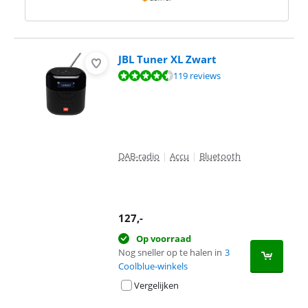
JBL Tuner XL Zwart
Beoordeling is 8,8 van de 10, gebaseerd op 119 reviews.
119 reviews
DAB-radio
|
Accu
|
Bluetooth
127
,-
Op voorraad
Nog sneller op te halen in
3
Coolblue-winkels
Vergelijken