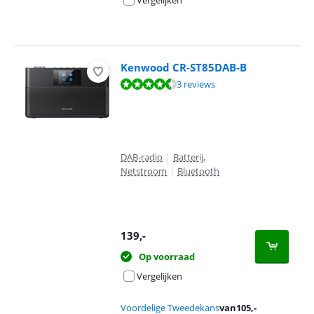
Kenwood CR-ST85DAB-B
Beoordeling is 9,3 van de 10, gebaseerd op 3 reviews.
3 reviews
DAB-radio
|
Batterij,
Netstroom
|
Bluetooth
139
,-
Op voorraad
Vergelijken
Voordelige Tweedekans
van
105
,-