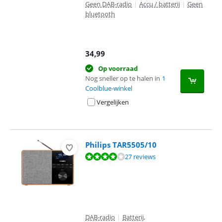
Geen DAB-radio
|
Accu / batterij
|
Geen
bluetooth
34,99
Op voorraad
Nog sneller op te halen in
1
Coolblue-winkel
Vergelijken
Philips TAR5505/10
Beoordeling is 8,1 van de 10, gebaseerd op 27 reviews.
27 reviews
DAB-radio
|
Batterij,