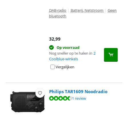
DAB-radio
|
Batterij, Netstroom
|
Geen
bluetooth
32,99
Op voorraad
Nog sneller op te halen in
2
Coolblue-winkels
Vergelijken
Philips TAR1609 Noodradio
Beoordeling is 9,2 van de 10, gebaseerd op 1 review.
1 review