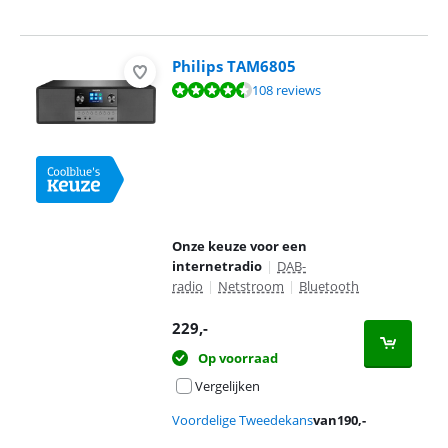
Philips TAM6805
Beoordeling is 8,6 van de 10, gebaseerd op 108 reviews.
108 reviews
Onze keuze voor een
internetradio
|
DAB-
radio
|
Netstroom
|
Bluetooth
229
,-
Op voorraad
Vergelijken
Voordelige Tweedekans
van
190
,-