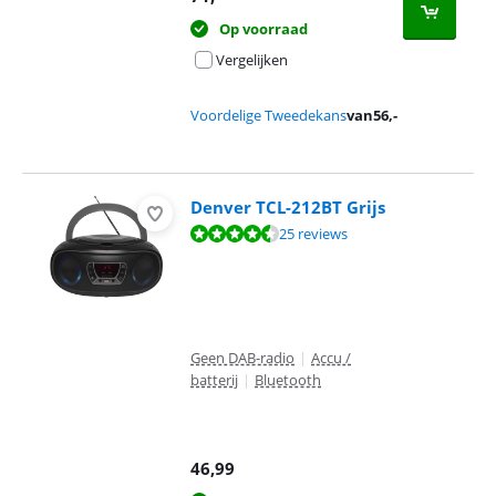
Op voorraad
Vergelijken
Voordelige Tweedekans
van
56
,-
Denver TCL-212BT Grijs
Beoordeling is 8,9 van de 10, gebaseerd op 25 reviews.
25 reviews
Geen DAB-radio
|
Accu /
batterij
|
Bluetooth
46,99