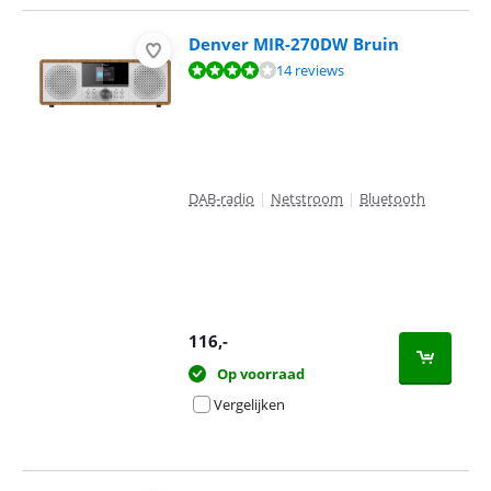
Denver MIR-270DW Bruin
Beoordeling is 7,9 van de 10, gebaseerd op 14 reviews.
14 reviews
DAB-radio
|
Netstroom
|
Bluetooth
116
,-
Op voorraad
Vergelijken