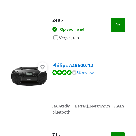
249
,-
Op voorraad
Vergelijken
Philips AZB500/12
Beoordeling is 7,9 van de 10, gebaseerd op 56 reviews.
56 reviews
DAB-radio
|
Batterij, Netstroom
|
Geen
bluetooth
71
,-