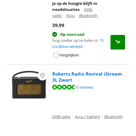
je op de hoogte blijft in
noodsituaties
|
DAB-
radio
|
Accu
|
Bluetooth
39,99
Op voorraad
Nog sneller op te halen in
15
Coolblue-winkels
Vergelijken
Roberts Radio Revival iStream
3L Zwart
Beoordeling is 9,0 van de 10, gebaseerd op 5 reviews.
5 reviews
DAB-radio
|
Accu / batterij
|
Bluetooth