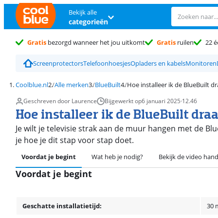
Bekijk alle
categorieën
Gratis
bezorgd wanneer het jou uitkomt
Gratis
ruilen
22 é
Screenprotectors
Telefoonhoesjes
Opladers en kabels
Monitoren
Coolblue.nl
Alle merken
BlueBuilt
Hoe installeer ik de BlueBuilt 
Geschreven door Laurence
Bijgewerkt op
6 januari 2025
·
12.46
Hoe installeer ik de BlueBuilt dr
Je wilt je televisie strak aan de muur hangen met de B
je hoe je dit stap voor stap doet.
Voordat je begint
Wat heb je nodig?
Bekijk de video hand
Voordat je begint
Geschatte installatietijd:
30 