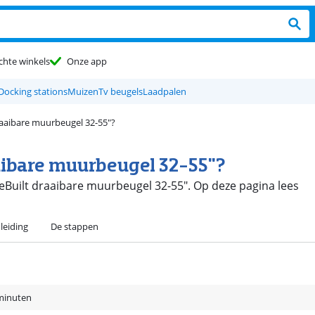
chte winkels
Onze app
Docking stations
Muizen
Tv beugels
Laadpalen
draaibare muurbeugel 32-55"?
aaibare muurbeugel 32-55"?
lueBuilt draaibare muurbeugel 32-55". Op deze pagina lees
leiding
De stappen
minuten