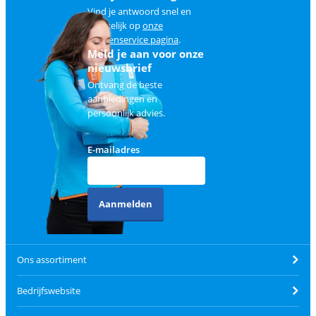
Vind je antwoord snel en
makkelijk op
onze
klantenservice pagina
.
Meld je aan voor onze
nieuwsbrief
Ontvang de beste
aanbiedingen en
persoonlijk advies.
E-mailadres
Aanmelden
Ons assortiment
Bedrijfswebsite