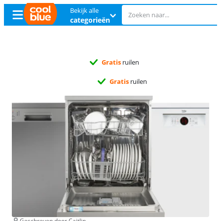
Bekijk alle
categorieën
Gratis
ruilen
Gratis
ruilen
Geschreven door Caitlin