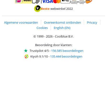
Betalen met MasterCard en Visa via ClickToPay
Betalen met ApplePay
Betalen met iDEAL | Wero
Verzending en 
Thuiswinkel waarborg
Thuiswinkel waarborg
Beste
webwinkel 2022
Algemene voorwaarden
Overeenkomst ontbinden
Privacy
Cookies
English (EN)
© 1999 - 2026 - Coolblue B.V.
Beoordeling door klanten:
Trustpilot 4/5
-
156.585 beoordelingen
Kiyoh 9.1/10
-
135.444 beoordelingen