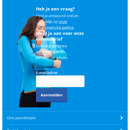
Heb je een vraag?
Vind je antwoord snel en
makkelijk op
onze
klantenservice pagina
.
Meld je aan voor onze
nieuwsbrief
Ontvang de beste
aanbiedingen en
persoonlijk advies.
E-mailadres
Aanmelden
Ons assortiment