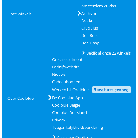
Amsterdam Zuidas
Arnhem
Onze winkels
Breda
Cruquius
Den Bosch
Den Haag
Bekijk al onze 22 winkels
Ons assortiment
Bedrijfswebsite
Nieuws
Cadeaubonnen
Werken bij Coolblue
Vacatures genoeg!
De Coolblue-App
Over Coolblue
Coolblue België
Coolblue Duitsland
Privacy
Toegankelijkheidsverklaring
Alles over Coolblue