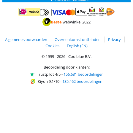
Betalen met MasterCard en Visa via ClickToPay
Betalen met ApplePay
Betalen met iDEAL | Wero
Verzending en 
Thuiswinkel waarborg
Thuiswinkel waarborg
Beste
webwinkel 2022
Algemene voorwaarden
Overeenkomst ontbinden
Privacy
Cookies
English (EN)
© 1999 - 2026 - Coolblue B.V.
Beoordeling door klanten:
Trustpilot 4/5
-
156.631 beoordelingen
Kiyoh 9.1/10
-
135.462 beoordelingen