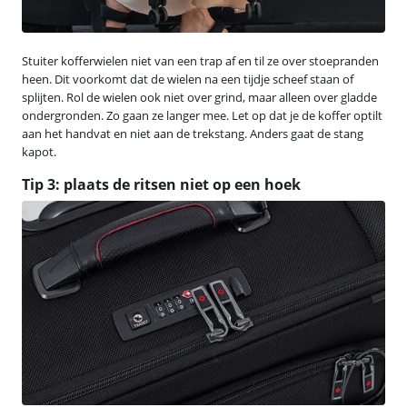
Stuiter kofferwielen niet van een trap af en til ze over stoepranden
heen. Dit voorkomt dat de wielen na een tijdje scheef staan of
splijten. Rol de wielen ook niet over grind, maar alleen over gladde
ondergronden. Zo gaan ze langer mee. Let op dat je de koffer optilt
aan het handvat en niet aan de trekstang. Anders gaat de stang
kapot.
Tip 3: plaats de ritsen niet op een hoek