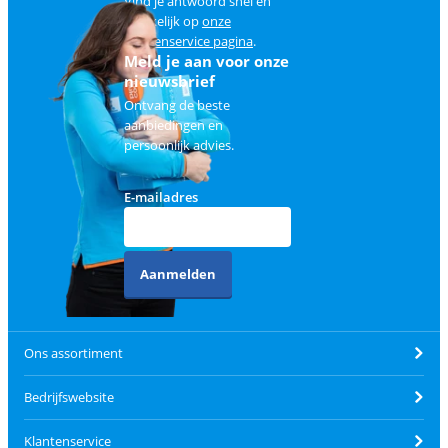
Vind je antwoord snel en
makkelijk op
onze
klantenservice pagina
.
Meld je aan voor onze
nieuwsbrief
Ontvang de beste
aanbiedingen en
persoonlijk advies.
E-mailadres
Aanmelden
Ons assortiment
Bedrijfswebsite
Klantenservice