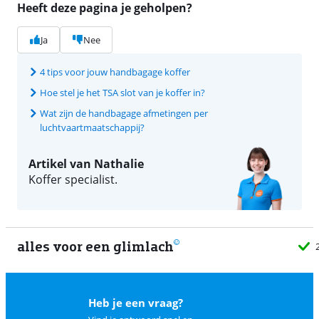
Heeft deze pagina je geholpen?
Ja
Nee
4 tips voor jouw handbagage koffer
Hoe stel je het TSA slot van je koffer in?
Wat zijn de handbagage afmetingen per
luchtvaartmaatschappij?
Artikel van Nathalie
Koffer specialist.
alles voor een glimlach
2
Heb je een vraag?