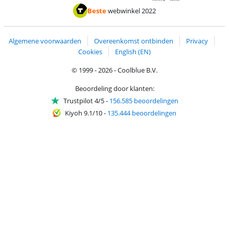
Betalen met MasterCard en Visa via ClickToPay
Betalen met ApplePay
Betalen met iDEAL | Wero
Verzending en 
Thuiswinkel waarborg
Thuiswinkel waarborg
Beste
webwinkel 2022
Algemene voorwaarden
Overeenkomst ontbinden
Privacy
Cookies
English (EN)
© 1999 - 2026 - Coolblue B.V.
Beoordeling door klanten:
Trustpilot 4/5
-
156.585 beoordelingen
Kiyoh 9.1/10
-
135.444 beoordelingen