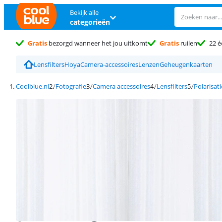
Bekijk alle
categorieën
Gratis
bezorgd wanneer het jou uitkomt
Gratis
ruilen
22 é
Lensfilters
Hoya
Camera-accessoires
Lenzen
Geheugenkaarten
Coolblue.nl
Fotografie
Camera accessoires
Lensfilters
Polarisati