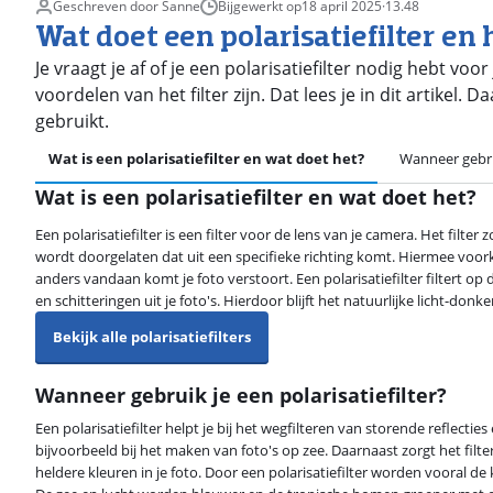
Geschreven door Sanne
Bijgewerkt op
18 april 2025
·
13.48
Wat doet een polarisatiefilter en
Je vraagt je af of je een polarisatiefilter nodig hebt voo
voordelen van het filter zijn. Dat lees je in dit artikel. D
gebruikt.
Wat is een polarisatiefilter en wat doet het?
Wanneer gebrui
Wat is een polarisatiefilter en wat doet het?
Een polarisatiefilter is een filter voor de lens van je camera. Het filter 
wordt doorgelaten dat uit een specifieke richting komt. Hiermee voork
anders vandaan komt je foto verstoort. Een polarisatiefilter filtert o
en schitteringen uit je foto's. Hierdoor blijft het natuurlijke licht-don
Bekijk alle polarisatiefilters
Wanneer gebruik je een polarisatiefilter?
Een polarisatiefilter helpt je bij het wegfilteren van storende reflecties 
bijvoorbeeld bij het maken van foto's op zee. Daarnaast zorgt het filt
heldere kleuren in je foto. Door een polarisatiefilter worden vooral de