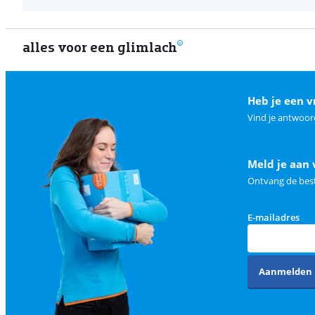
alles voor een glimlach
Heb je een v
Vind je antwoor
Meld je aan 
Ontvang de best
E-mailadres
Aanmelden