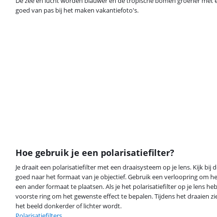
De zee en lucht worden blauwer en de tropische bomen groener met een
goed van pas bij het maken vakantiefoto's.
Hoe gebruik je een polarisatiefilter?
Je draait een polarisatiefilter met een draaisysteem op je lens. Kijk bij 
goed naar het formaat van je objectief. Gebruik een verloopring om het
een ander formaat te plaatsen. Als je het polarisatiefilter op je lens h
voorste ring om het gewenste effect te bepalen. Tijdens het draaien zie
het beeld donkerder of lichter wordt.
Polarisatiefilters