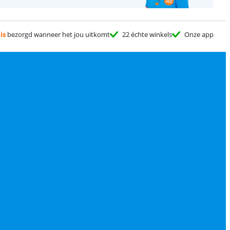
is
bezorgd wanneer het jou uitkomt
22 échte winkels
Onze app