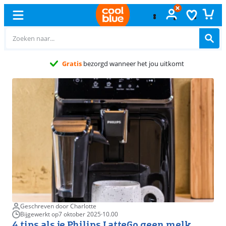
Gratis
ruilen
Geschreven door Charlotte
Bijgewerkt op
7 oktober 2025
·
10.00
4 tips als je Philips LatteGo geen melk