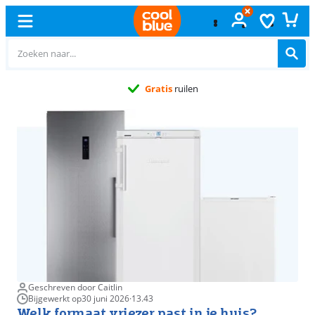
Gratis
ruilen
Geschreven door Caitlin
Bijgewerkt op
30 juni 2026
·
13.43
Welk formaat vriezer past in je huis?