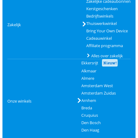
Zakelijke cadeaubonnen
Kerstgeschenken
Bedrijfswinkels
Thuiswerkwinkel
Zakelijk
Bring Your Own Device
Cadeauwinkel
Affiliate programma
Alles over zakelijk
Ekkersrijt
Nieuw!
Alkmaar
Almere
Amsterdam West
Amsterdam Zuidas
Arnhem
Onze winkels
Breda
Cruquius
Den Bosch
Den Haag